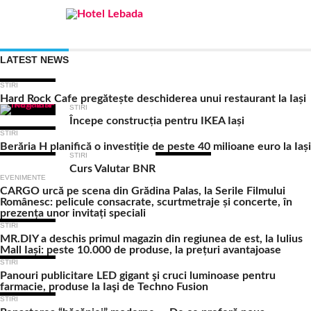
LATEST NEWS
STIRI
Hard Rock Cafe pregătește deschiderea unui restaurant la Iași
STIRI
Începe construcția pentru IKEA Iași
STIRI
Berăria H planifică o investiție de peste 40 milioane euro la Iași
STIRI
Curs Valutar BNR
EVENIMENTE
CARGO urcă pe scena din Grădina Palas, la Serile Filmului
Românesc: pelicule consacrate, scurtmetraje și concerte, în
prezența unor invitați speciali
STIRI
MR.DIY a deschis primul magazin din regiunea de est, la Iulius
Mall Iași: peste 10.000 de produse, la prețuri avantajoase
STIRI
Panouri publicitare LED gigant şi cruci luminoase pentru
farmacie, produse la Iaşi de Techno Fusion
STIRI