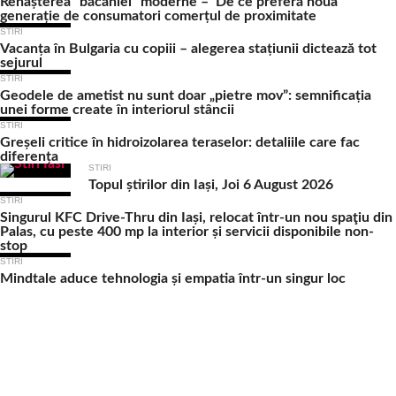
Renașterea “băcăniei” moderne – De ce preferă noua
generație de consumatori comerțul de proximitate
STIRI
Vacanța în Bulgaria cu copiii – alegerea stațiunii dictează tot
sejurul
STIRI
Geodele de ametist nu sunt doar „pietre mov”: semnificația
unei forme create în interiorul stâncii
STIRI
Greșeli critice în hidroizolarea teraselor: detaliile care fac
diferența
STIRI
Topul știrilor din Iași, Joi 6 August 2026
STIRI
Singurul KFC Drive-Thru din Iași, relocat într-un nou spaţiu din
Palas, cu peste 400 mp la interior și servicii disponibile non-
stop
STIRI
Mindtale aduce tehnologia și empatia într-un singur loc