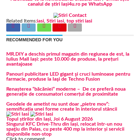
canalul de știri Iași4u.ro pe WhatsApp
Related Items:
iasi
,
Stiri iasi
,
top stiri iasi
RECOMMENDED FOR YOU
MR.DIY a deschis primul magazin din regiunea de est, la
Iulius Mall Iași: peste 10.000 de produse, la prețuri
avantajoase
Panouri publicitare LED gigant şi cruci luminoase pentru
farmacie, produse la Iaşi de Techno Fusion
Renașterea “băcăniei” moderne – De ce preferă noua
generație de consumatori comerțul de proximitate
Geodele de ametist nu sunt doar „pietre mov”:
semnificația unei forme create în interiorul stâncii
Topul știrilor din Iași, Joi 6 August 2026
Singurul KFC Drive-Thru din Iași, relocat într-un nou
spaţiu din Palas, cu peste 400 mp la interior și servicii
disponibile non-stop
Click to comment