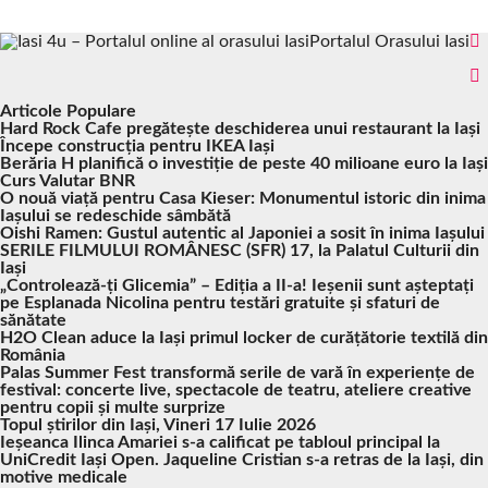
Portalul Orasului Iasi
Articole Populare
Hard Rock Cafe pregătește deschiderea unui restaurant la Iași
Începe construcția pentru IKEA Iași
Berăria H planifică o investiție de peste 40 milioane euro la Iași
Curs Valutar BNR
O nouă viață pentru Casa Kieser: Monumentul istoric din inima
Iașului se redeschide sâmbătă
Oishi Ramen: Gustul autentic al Japoniei a sosit în inima Iașului
SERILE FILMULUI ROMÂNESC (SFR) 17, la Palatul Culturii din
Iași
„Controlează-ți Glicemia” – Ediția a II-a! Ieșenii sunt așteptați
pe Esplanada Nicolina pentru testări gratuite și sfaturi de
sănătate
H2O Clean aduce la Iași primul locker de curățătorie textilă din
România
Palas Summer Fest transformă serile de vară în experiențe de
festival: concerte live, spectacole de teatru, ateliere creative
pentru copii și multe surprize
Topul știrilor din Iași, Vineri 17 Iulie 2026
Ieșeanca Ilinca Amariei s-a calificat pe tabloul principal la
UniCredit Iași Open. Jaqueline Cristian s-a retras de la Iași, din
motive medicale