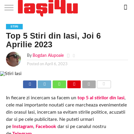
EVENIMENTE
STIRI
APARTAMENTE
STIRI
JOBS
FILME
CLUBURI /
BARURI /
SALI DE
SALOANE DE
AGENTII
RESTAURANTE
PIZZA
PISCINA
FLORARII
RADIO
SPALATORII
TRACTARI
TAXI
CINEMA
TEATRU
HOTELURI
TEREN
TEREN
FARMACII
COFFEE-
FIRME DE
RENT
STIRI
NOI IASI
IASI
IN
LA
DISCOTECI
CAFENELE
FORTA
INFRUMUSETARE
DE
IN IASI
IN
IN IASI
LIVE
AUTO
AUTO
IN
/
SPORTIV
TENIS
NON
TO-GO
PUBLICITATE
A
Top 5 Stiri din Iasi, Joi 6
IASI
CINEMA
SI
TURISM
IASI
IN
IASI
PENSIUNI
IASI
STOP
CAR
FITNESS
IASI
IASI
Aprilie 2023
By
Bogdan Alupoaie
Posted on
April 6, 2023
COMMENTS
In fiecare zi incercam sa facem un
top 5 al stirilor din Iasi
,
cele mai importante noutati care marcheaza evenimentele
din orasul Iasi, incercam sa evitam stirile politice, acuzatii
dar si pe cele publicitare. Ne puteti urmari
pe
Instagram
,
Facebook
dar si pe canalul nostru
de
Telegram
.