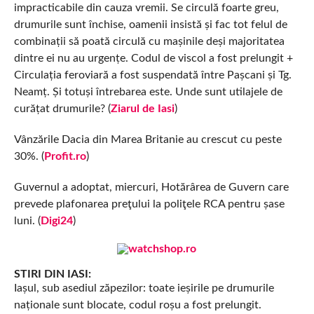
impracticabile din cauza vremii. Se circulă foarte greu,
drumurile sunt închise, oamenii insistă și fac tot felul de
combinații să poată circulă cu mașinile deși majoritatea
dintre ei nu au urgențe. Codul de viscol a fost prelungit +
Circulația feroviară a fost suspendată între Pașcani și Tg.
Neamț. Și totuși întrebarea este. Unde sunt utilajele de
curățat drumurile? (
Ziarul de Iasi
)
Vânzările Dacia din Marea Britanie au crescut cu peste
30%. (
Profit.ro
)
Guvernul a adoptat, miercuri, Hotărârea de Guvern care
prevede plafonarea preţului la poliţele RCA pentru șase
luni. (
Digi24
)
STIRI DIN IASI:
Iașul, sub asediul zăpezilor: toate ieșirile pe drumurile
naționale sunt blocate, codul roșu a fost prelungit.