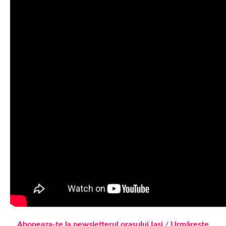
Aboneaza-te la newsletterul orasului Iasi
/
Urmărește