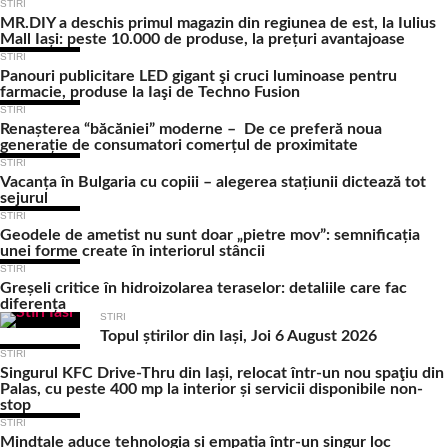
STIRI
MR.DIY a deschis primul magazin din regiunea de est, la Iulius
Mall Iași: peste 10.000 de produse, la prețuri avantajoase
STIRI
Panouri publicitare LED gigant şi cruci luminoase pentru
farmacie, produse la Iaşi de Techno Fusion
STIRI
Renașterea “băcăniei” moderne – De ce preferă noua
generație de consumatori comerțul de proximitate
STIRI
Vacanța în Bulgaria cu copiii – alegerea stațiunii dictează tot
sejurul
STIRI
Geodele de ametist nu sunt doar „pietre mov”: semnificația
unei forme create în interiorul stâncii
STIRI
Greșeli critice în hidroizolarea teraselor: detaliile care fac
diferența
STIRI
Topul știrilor din Iași, Joi 6 August 2026
STIRI
Singurul KFC Drive-Thru din Iași, relocat într-un nou spaţiu din
Palas, cu peste 400 mp la interior și servicii disponibile non-
stop
STIRI
Mindtale aduce tehnologia și empatia într-un singur loc