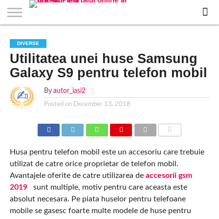
EVENIMENTE
STIRI
APARTAMENTE
STIRI
JOBS
FILME
CLUBURI /
BARURI /
SALI DE
SALOANE DE
AGENTII
RESTAURANTE
PIZZA
PISCINA
FLORARII
RADIO
SPALATORII
TRACTARI
TAXI
CINEMA
TEATRU
HOTELURI
TEREN
TEREN
FARMACII
COFFEE-
FIRME DE
RENT
DIVERSE
NOI IASI
IASI
IN
LA
DISCOTECI
CAFENELE
FORTA
INFRUMUSETARE
DE
IN IASI
IN
IN IASI
LIVE
AUTO
AUTO
IN
/
SPORTIV
TENIS
NON
TO-GO
PUBLICITATE
A
Utilitatea unei huse Samsung
IASI
CINEMA
SI
TURISM
IASI
IN
IASI
PENSIUNI
IASI
STOP
CAR
FITNESS
IASI
IASI
Galaxy S9 pentru telefon mobil
By
autor_iasi2
Posted on
December 13, 2018
COMMENTS
Husa pentru telefon mobil este un accesoriu care trebuie
utilizat de catre orice proprietar de telefon mobil.
Avantajele oferite de catre utilizarea de
accesorii gsm
2019
sunt multiple, motiv pentru care aceasta este
absolut necesara. Pe piata huselor pentru telefoane
mobile se gasesc foarte multe modele de huse pentru