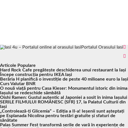
Portalul Orasului Iasi
Articole Populare
Hard Rock Cafe pregătește deschiderea unui restaurant la Iași
Începe construcția pentru IKEA Iași
Berăria H planifică o investiție de peste 40 milioane euro la Iași
Curs Valutar BNR
O nouă viață pentru Casa Kieser: Monumentul istoric din inima
Iașului se redeschide sâmbătă
Oishi Ramen: Gustul autentic al Japoniei a sosit în inima Iașului
SERILE FILMULUI ROMÂNESC (SFR) 17, la Palatul Culturii din
Iași
„Controlează-ți Glicemia” – Ediția a II-a! Ieșenii sunt așteptați
pe Esplanada Nicolina pentru testări gratuite și sfaturi de
sănătate
Palas Summer Fest transformă serile de vară în experiențe de