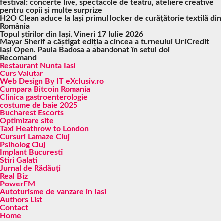
festival: concerte live, spectacole de teatru, ateliere creative
pentru copii și multe surprize
H2O Clean aduce la Iași primul locker de curățătorie textilă din
România
Topul știrilor din Iași, Vineri 17 Iulie 2026
Mayar Sherif a câștigat ediția a cincea a turneului UniCredit
Iași Open. Paula Badosa a abandonat în setul doi
Recomand
Restaurant Nunta Iasi
Curs Valutar
Web Design By IT eXclusiv.ro
Cumpara Bitcoin Romania
Clinica gastroenterologie
costume de baie 2025
Bucharest Escorts
Optimizare site
Taxi Heathrow to London
Cursuri Lamaze Cluj
Psiholog Cluj
Implant Bucuresti
Stiri Galati
Jurnal de Rădăuți
Real Biz
PowerFM
Autoturisme de vanzare in Iasi
Authors List
Contact
Home