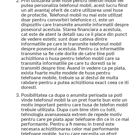
Prin utilizarea unei huse pentru telefon mobil vei
putea personaliza telefonul mobil, acest lucru fiind
un alt avantaj oferit de catre utilizarea unei huse
de protectie. Telefonul mobil nu mai este utilizat
doar pentru convorbiri telefonice ci, este un
dispozitiv care transmite anumite informatii despre
posesorul acestuia. Starea financiara a acestuia,
cat este de atent la detalii sau ce ii place din punct
de vedere estetic sunt doar cateva dintre
informatiile pe care le transmite telefonul mobil
despre posesorul acestuia. Pentru ca informatiile
transmise sa fie cele dorite de catre tine poti
achizitiona o husa pentru telefon mobil care sa
transmita informatiile pe care tu doresti sa le
transmiti despre tine. Avand in vedere ca pe piata,
exista foarte multe modele de huse pentru
telefoane mobile, trebuie sa ai destul de multa
rabdare pentru a putea achizitiona exact ceea ce iti
doresti.
Posibilitatea ca dupa o anumita perioada sa poti
vinde telefonul mobil la un pret foarte bun este un
motiv important pentru care husa de telefon mobil
trebuie utilizata. Dupa cum bine stim cu totii,
tehnologia avansaseaza extrem de repede motiv
pentru care pe piata apar telefoane din ce in ce mai
performante. Pentru a fi mereu in trend este
necesara achizitionarea celor mai performante
telefoane mobile, lucru care necesita un efort