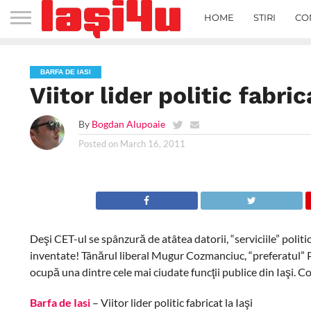
HOME
STIRI
CO
BARFA DE IASI
Viitor lider politic fabric
By
Bogdan Alupoaie
Posted on
March 16, 2011
Deşi CET-ul se spânzură de atâtea datorii, “serviciile” politic
inventate! Tânărul liberal Mugur Cozmanciuc, “preferatul” P
ocupă una dintre cele mai ciudate funcţii publice din Iaşi. 
Barfa de Iasi
– Viitor lider politic fabricat la Iaşi