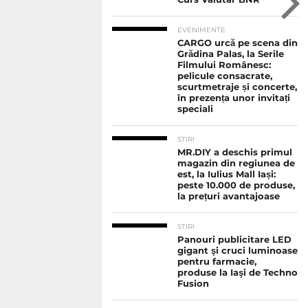
EVENIMENTE
CARGO urcă pe scena din
Grădina Palas, la Serile
Filmului Românesc:
pelicule consacrate,
scurtmetraje și concerte,
în prezența unor invitați
speciali
STIRI
MR.DIY a deschis primul
magazin din regiunea de
est, la Iulius Mall Iași:
peste 10.000 de produse,
la prețuri avantajoase
STIRI
Panouri publicitare LED
gigant şi cruci luminoase
pentru farmacie,
produse la Iaşi de Techno
Fusion