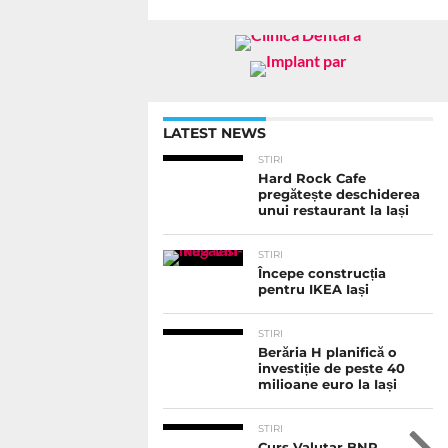
LATEST NEWS
STIRI
Hard Rock Cafe
pregătește deschiderea
unui restaurant la Iași
STIRI
Începe construcția
pentru IKEA Iași
STIRI
Berăria H planifică o
investiție de peste 40
milioane euro la Iași
STIRI
Curs Valutar BNR