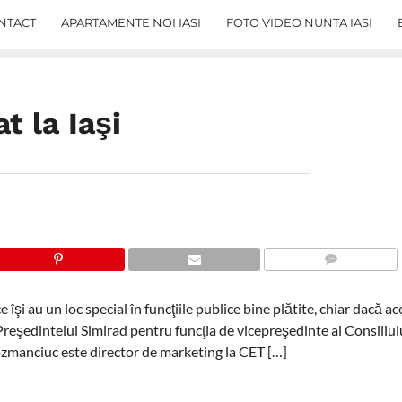
NTACT
APARTAMENTE NOI IASI
FOTO VIDEO NUNTA IASI
at la Iaşi
COMMENTS
e îşi au un loc special în funcţiile publice bine plătite, chiar dacă a
reşedintelui Simirad pentru funcţia de vicepreşedinte al Consiliul
Cozmanciuc este director de marketing la CET […]