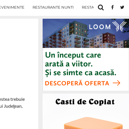
EVENIMENTE
RESTAURANTE NUNTI
RESTAURANTE IN IASI
cestea trebuie
ui Judeţean,