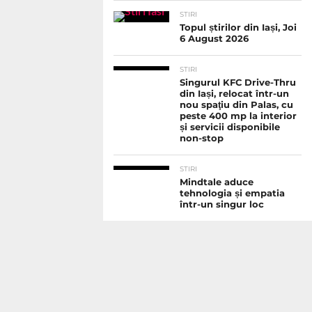
STIRI
Topul știrilor din Iași, Joi
6 August 2026
STIRI
Singurul KFC Drive-Thru
din Iași, relocat într-un
nou spaţiu din Palas, cu
peste 400 mp la interior
și servicii disponibile
non-stop
STIRI
Mindtale aduce
tehnologia și empatia
într-un singur loc