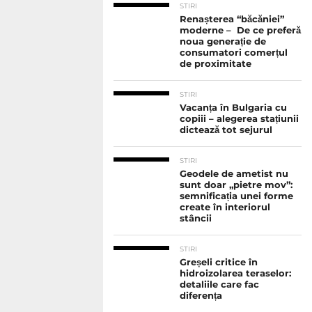
STIRI
Renașterea “băcăniei”
moderne – De ce preferă
noua generație de
consumatori comerțul
de proximitate
STIRI
Vacanța în Bulgaria cu
copiii – alegerea stațiunii
dictează tot sejurul
STIRI
Geodele de ametist nu
sunt doar „pietre mov”:
semnificația unei forme
create în interiorul
stâncii
STIRI
Greșeli critice în
hidroizolarea teraselor:
detaliile care fac
diferența