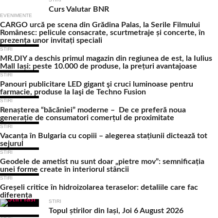
Curs Valutar BNR
EVENIMENTE
CARGO urcă pe scena din Grădina Palas, la Serile Filmului
Românesc: pelicule consacrate, scurtmetraje și concerte, în
prezența unor invitați speciali
STIRI
MR.DIY a deschis primul magazin din regiunea de est, la Iulius
Mall Iași: peste 10.000 de produse, la prețuri avantajoase
STIRI
Panouri publicitare LED gigant şi cruci luminoase pentru
farmacie, produse la Iaşi de Techno Fusion
STIRI
Renașterea “băcăniei” moderne – De ce preferă noua
generație de consumatori comerțul de proximitate
STIRI
Vacanța în Bulgaria cu copiii – alegerea stațiunii dictează tot
sejurul
STIRI
Geodele de ametist nu sunt doar „pietre mov”: semnificația
unei forme create în interiorul stâncii
STIRI
Greșeli critice în hidroizolarea teraselor: detaliile care fac
diferența
STIRI
Topul știrilor din Iași, Joi 6 August 2026