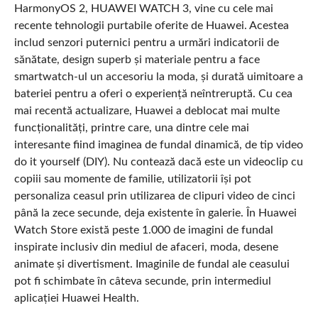
HarmonyOS 2, HUAWEI WATCH 3, vine cu cele mai
recente tehnologii purtabile oferite de Huawei. Acestea
includ senzori puternici pentru a urmări indicatorii de
sănătate, design superb și materiale pentru a face
smartwatch-ul un accesoriu la moda, și durată uimitoare a
bateriei pentru a oferi o experiență neîntreruptă. Cu cea
mai recentă actualizare, Huawei a deblocat mai multe
funcționalități, printre care, una dintre cele mai
interesante fiind imaginea de fundal dinamică, de tip video
do it yourself (DIY). Nu contează dacă este un videoclip cu
copiii sau momente de familie, utilizatorii își pot
personaliza ceasul prin utilizarea de clipuri video de cinci
până la zece secunde, deja existente în galerie. În Huawei
Watch Store există peste 1.000 de imagini de fundal
inspirate inclusiv din mediul de afaceri, moda, desene
animate și divertisment. Imaginile de fundal ale ceasului
pot fi schimbate în câteva secunde, prin intermediul
aplicației Huawei Health.