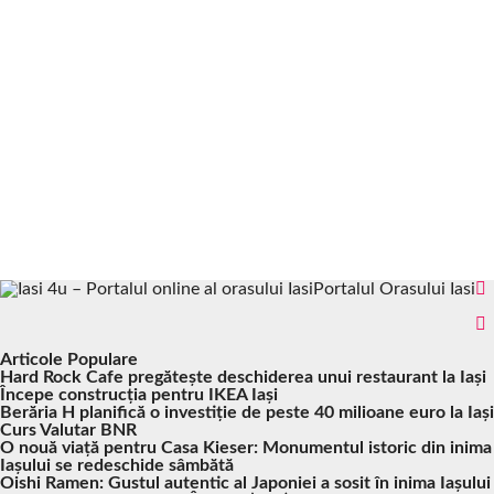
Portalul Orasului Iasi
Articole Populare
Hard Rock Cafe pregătește deschiderea unui restaurant la Iași
Începe construcția pentru IKEA Iași
Berăria H planifică o investiție de peste 40 milioane euro la Iași
Curs Valutar BNR
O nouă viață pentru Casa Kieser: Monumentul istoric din inima
Iașului se redeschide sâmbătă
Oishi Ramen: Gustul autentic al Japoniei a sosit în inima Iașului