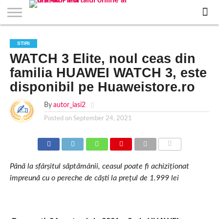
EVENIMENTE
STIRI
APARTAMENTE
STIRI
JOBS
FILME
CLUBURI /
BARURI /
SALI DE
SALOANE DE
AGENTII
RESTAURANTE
PIZZA
PISCINA
FLORARII
RADIO
SPALATORII
TRACTARI
TAXI
CINEMA
TEATRU
HOTELURI
TEREN
TEREN
FARMACII
COFFEE-
FIRME DE
RENT
STIRI
NOI IASI
IASI
IN
LA
DISCOTECI
CAFENELE
FORTA
INFRUMUSETARE
DE
IN IASI
IN
IN IASI
LIVE
AUTO
AUTO
IN
/
SPORTIV
TENIS
NON
TO-GO
PUBLICITATE
A
WATCH 3 Elite, noul ceas din
IASI
CINEMA
SI
TURISM
IASI
IN
IASI
PENSIUNI
IASI
STOP
CAR
FITNESS
IASI
IASI
familia HUAWEI WATCH 3, este
disponibil pe Huaweistore.ro
By
autor_iasi2
Posted on
September 24, 2021
COMMENTS
Până la sfârșitul săptămânii, ceasul poate fi achiziționat
împreună cu o pereche de căști la prețul de 1.999 lei