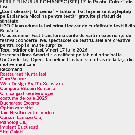
SERILE FILMULUI ROMÂNESC (SFR) 17, la Palatul Culturii din
Iași
„Controlează-ți Glicemia” – Ediția a II-a! Ieșenii sunt așteptați
pe Esplanada Nicolina pentru testări gratuite și sfaturi de
sănătate
H2O Clean aduce la Iași primul locker de curățătorie textilă din
România
Palas Summer Fest transformă serile de vară în experiențe de
festival: concerte live, spectacole de teatru, ateliere creative
pentru copii și multe surprize
Topul știrilor din Iași, Vineri 17 Iulie 2026
Ieșeanca Ilinca Amariei s-a calificat pe tabloul principal la
UniCredit Iași Open. Jaqueline Cristian s-a retras de la Iași, din
motive medicale
Recomand
Restaurant Nunta Iasi
Curs Valutar
Web Design By IT eXclusiv.ro
Cumpara Bitcoin Romania
Clinica gastroenterologie
costume de baie 2025
Bucharest Escorts
Optimizare site
Taxi Heathrow to London
Cursuri Lamaze Cluj
Psiholog Cluj
Implant Bucuresti
Stiri Galati