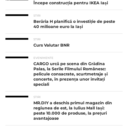
Începe construcția pentru IKEA Iași
STIRI
Berăria H planifică o investiție de peste
40 milioane euro la Iași
STIRI
Curs Valutar BNR
EVENIMENTE
CARGO urcă pe scena din Grădina
Palas, la Serile Filmului Românesc:
pelicule consacrate, scurtmetraje și
concerte, în prezența unor invitați
speciali
STIRI
MR.DIY a deschis primul magazin din
regiunea de est, la Iulius Mall Iași:
peste 10.000 de produse, la prețuri
avantajoase