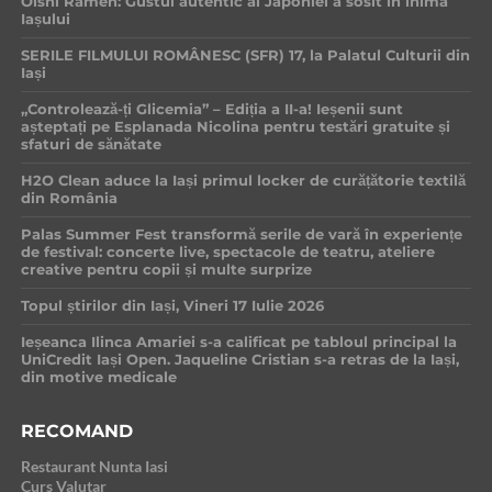
Oishi Ramen: Gustul autentic al Japoniei a sosit în inima
Iașului
SERILE FILMULUI ROMÂNESC (SFR) 17, la Palatul Culturii din
Iași
„Controlează-ți Glicemia” – Ediția a II-a! Ieșenii sunt
așteptați pe Esplanada Nicolina pentru testări gratuite și
sfaturi de sănătate
H2O Clean aduce la Iași primul locker de curățătorie textilă
din România
Palas Summer Fest transformă serile de vară în experiențe
de festival: concerte live, spectacole de teatru, ateliere
creative pentru copii și multe surprize
Topul știrilor din Iași, Vineri 17 Iulie 2026
Ieșeanca Ilinca Amariei s-a calificat pe tabloul principal la
UniCredit Iași Open. Jaqueline Cristian s-a retras de la Iași,
din motive medicale
RECOMAND
Restaurant Nunta Iasi
Curs Valutar