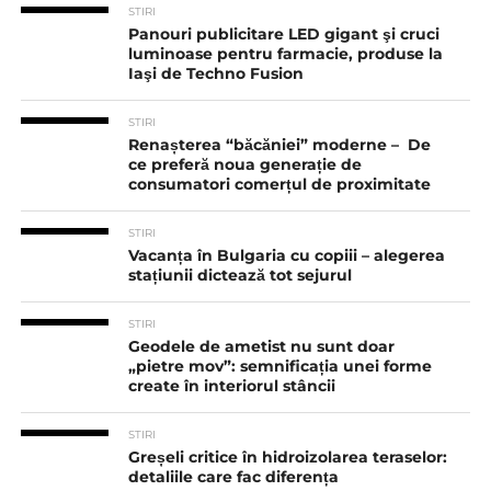
STIRI
Panouri publicitare LED gigant şi cruci
luminoase pentru farmacie, produse la
Iaşi de Techno Fusion
STIRI
Renașterea “băcăniei” moderne – De
ce preferă noua generație de
consumatori comerțul de proximitate
STIRI
Vacanța în Bulgaria cu copiii – alegerea
stațiunii dictează tot sejurul
STIRI
Geodele de ametist nu sunt doar
„pietre mov”: semnificația unei forme
create în interiorul stâncii
STIRI
Greșeli critice în hidroizolarea teraselor:
detaliile care fac diferența