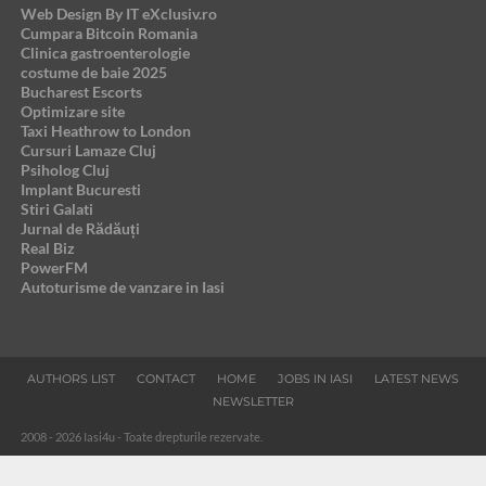
Web Design By IT eXclusiv.ro
Cumpara Bitcoin Romania
Clinica gastroenterologie
costume de baie 2025
Bucharest Escorts
Optimizare site
Taxi Heathrow to London
Cursuri Lamaze Cluj
Psiholog Cluj
Implant Bucuresti
Stiri Galati
Jurnal de Rădăuți
Real Biz
PowerFM
Autoturisme de vanzare in Iasi
AUTHORS LIST
CONTACT
HOME
JOBS IN IASI
LATEST NEWS
NEWSLETTER
2008 - 2026 Iasi4u - Toate drepturile rezervate.