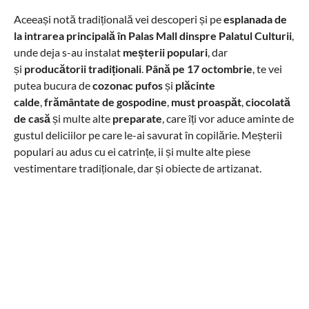
Aceeași notă tradițională vei descoperi și pe
esplanada de
la intrarea principală în Palas Mall dinspre Palatul Culturii
,
unde deja s-au instalat
meșterii populari
, dar
și
producătorii tradiționali
.
Până pe 17 octombrie
, te vei
putea bucura de
cozonac pufos
și
plăcinte
calde
,
frământate de gospodine
,
must proaspăt
,
ciocolată
de casă
și multe alte
preparate
, care îți vor aduce aminte de
gustul deliciilor pe care le-ai savurat în copilărie. Meșterii
populari au adus cu ei catrințe, ii și multe alte piese
vestimentare tradiționale, dar și obiecte de artizanat.