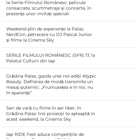
la Serile Filmului Românesc: pelicule
consacrate, scurtmetraje și concerte, în
prezența unor invitați speciali
Weekend plin de experiențe la Palas:
NerdCon, petrecere cu DJ Pascal Junior
și filme la Cinema Sky
SERILE FILMULUI ROMÂNESC (SFR) 17, la
Palatul Culturii din Iași
Grădina Palas, gazda unei noi ediții Atypic
Beauty. Defilarea de modă transmite un
mesaj puternic: „Frumusețea e în noi, nu
în aparențe”
Seri de vară cu filme în aer liber, în
Grădina Palas: trei proiecții te așteaptă în
acest weekend, la Cinema Sky
Iași RIDE Fest aduce competițiile de