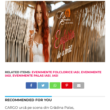
RELATED ITEMS:
EVENIMENTE FOLCLORICE IASI
,
EVENIMENTE
IASI
,
EVENIMENTE PALAS IASI
,
IASI
RECOMMENDED FOR YOU
CARGO urcă pe scena din Grădina Palas,