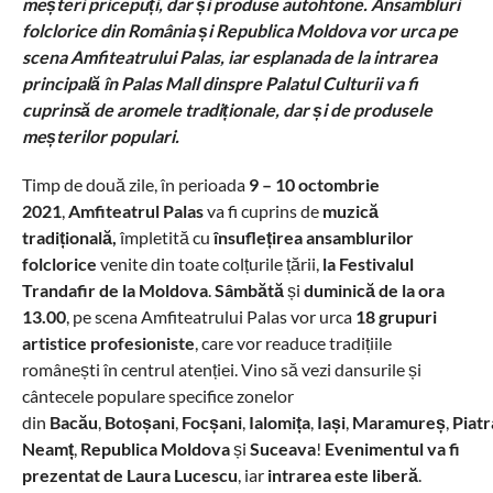
meșteri pricepuți, dar și produse autohtone. Ansambluri
folclorice din România și Republica Moldova vor urca pe
scena Amfiteatrului Palas, iar esplanada de la intrarea
principală în Palas Mall dinspre Palatul Culturii va fi
cuprinsă de aromele tradiționale, dar și de produsele
meșterilor populari.
Timp de două zile, în perioada
9 – 10 octombrie
2021
,
Amfiteatrul Palas
va fi cuprins de
muzică
tradițională,
împletită cu
însuflețirea ansamblurilor
folclorice
venite din toate colțurile țării,
la Festivalul
Trandafir de la Moldova
.
Sâmbătă
și
duminică
de la ora
13.00
, pe scena Amfiteatrului Palas vor urca
18 grupuri
artistice profesioniste
, care vor readuce tradițiile
românești în centrul atenției. Vino să vezi dansurile și
cântecele populare specifice zonelor
din
Bacău
,
Botoșani
,
Focșani
,
Ialomița
,
Iași
,
Maramureș
,
Piatr
Neamț
,
Republica Moldova
și
Suceava
!
Evenimentul va fi
prezentat de Laura Lucescu
, iar
intrarea este liberă
.