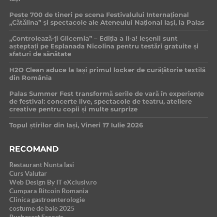
Peste 700 de tineri pe scena Festivalului Internațional
„Cătălina” și spectacole ale Ateneului Național Iași, la Palas
„Controlează-ți Glicemia” – Ediția a II-a! Ieșenii sunt
așteptați pe Esplanada Nicolina pentru testări gratuite și
sfaturi de sănătate
H2O Clean aduce la Iași primul locker de curățătorie textilă
din România
Palas Summer Fest transformă serile de vară în experiențe
de festival: concerte live, spectacole de teatru, ateliere
creative pentru copii și multe surprize
Topul știrilor din Iași, Vineri 17 Iulie 2026
RECOMAND
Restaurant Nunta Iasi
Curs Valutar
Web Design By IT eXclusiv.ro
Cumpara Bitcoin Romania
Clinica gastroenterologie
costume de baie 2025
Bucharest Escorts