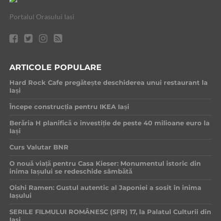
Portalul Orasului Iasi
ARTICOLE POPULARE
Hard Rock Cafe pregătește deschiderea unui restaurant la
Iași
Începe construcția pentru IKEA Iași
Berăria H planifică o investiție de peste 40 milioane euro la
Iași
Curs Valutar BNR
O nouă viață pentru Casa Kieser: Monumentul istoric din
inima Iașului se redeschide sâmbătă
Oishi Ramen: Gustul autentic al Japoniei a sosit în inima
Iașului
SERILE FILMULUI ROMÂNESC (SFR) 17, la Palatul Culturii din
Iași