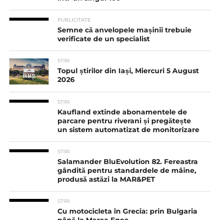
PUBLICITATE
Semne că anvelopele mașinii trebuie
verificate de un specialist
STIRI
Topul știrilor din Iași, Miercuri 5 August
2026
STIRI
Kaufland extinde abonamentele de
parcare pentru riverani și pregătește
un sistem automatizat de monitorizare
STIRI
Salamander BluEvolution 82. Fereastra
gândită pentru standardele de mâine,
produsă astăzi la MAR&PET
STIRI
Cu motocicleta în Grecia: prin Bulgaria
până la Marea Egee