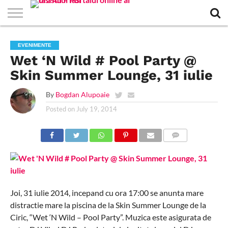
EVENIMENTE
STIRI
APARTAMENTE
STIRI
JOBS
FILME
CLUBURI /
BARURI /
SALI DE
SALOANE DE
AGENTII
RESTAURANTE
PIZZA
PISCINA
FLORARII
RADIO
SPALATORII
TRACTARI
TAXI
CINEMA
TEATRU
HOTELURI
TEREN
TEREN
FARMACII
COFFEE-
FIRME DE
RENT
EVENIMENTE
NOI IASI
IASI
IN
LA
DISCOTECI
CAFENELE
FORTA
INFRUMUSETARE
DE
IN IASI
IN
IN IASI
LIVE
AUTO
AUTO
IN
/
SPORTIV
TENIS
NON
TO-GO
PUBLICITATE
A
Wet ‘N Wild # Pool Party @
IASI
CINEMA
SI
TURISM
IASI
IN IASI
IASI
PENSIUNI
IASI
STOP
CAR
FITNESS
IASI
Skin Summer Lounge, 31 iulie
By
Bogdan Alupoaie
Posted on
July 19, 2014
COMMENTS
Joi, 31 iulie 2014, incepand cu ora 17:00 se anunta mare
distractie mare la piscina de la Skin Summer Lounge de la
Ciric, “Wet ‘N Wild – Pool Party”. Muzica este asigurata de