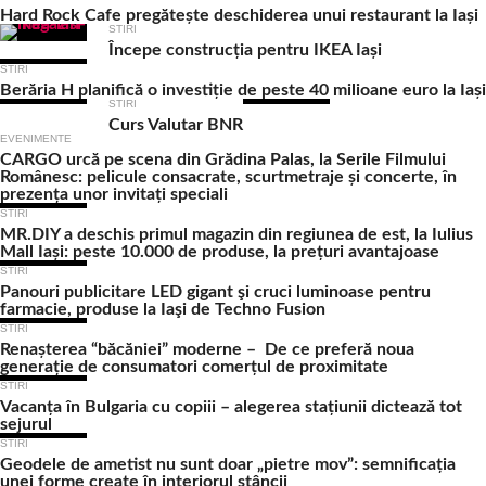
Hard Rock Cafe pregătește deschiderea unui restaurant la Iași
STIRI
Începe construcția pentru IKEA Iași
STIRI
Berăria H planifică o investiție de peste 40 milioane euro la Iași
STIRI
Curs Valutar BNR
EVENIMENTE
CARGO urcă pe scena din Grădina Palas, la Serile Filmului
Românesc: pelicule consacrate, scurtmetraje și concerte, în
prezența unor invitați speciali
STIRI
MR.DIY a deschis primul magazin din regiunea de est, la Iulius
Mall Iași: peste 10.000 de produse, la prețuri avantajoase
STIRI
Panouri publicitare LED gigant şi cruci luminoase pentru
farmacie, produse la Iaşi de Techno Fusion
STIRI
Renașterea “băcăniei” moderne – De ce preferă noua
generație de consumatori comerțul de proximitate
STIRI
Vacanța în Bulgaria cu copiii – alegerea stațiunii dictează tot
sejurul
STIRI
Geodele de ametist nu sunt doar „pietre mov”: semnificația
unei forme create în interiorul stâncii