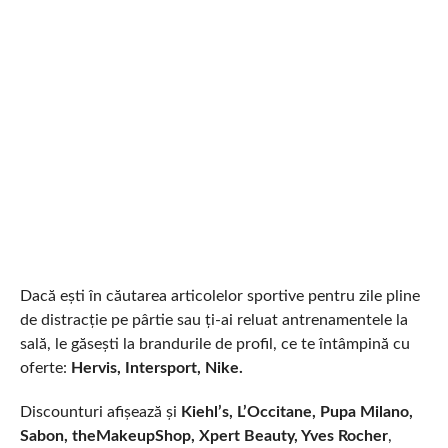
Dacă ești în căutarea articolelor sportive pentru zile pline
de distracție pe pârtie sau ți-ai reluat antrenamentele la
sală, le găsești la brandurile de profil, ce te întâmpină cu
oferte:
Hervis, Intersport, Nike.
Discounturi afișează și
Kiehl’s, L’Occitane, Pupa Milano,
Sabon, theMakeupShop, Xpert Beauty, Yves Rocher
,