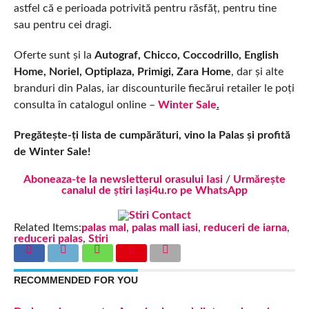
astfel că e perioada potrivită pentru răsfăț, pentru tine
sau pentru cei dragi.
Oferte sunt și la
Autograf, Chicco, Coccodrillo, English
Home, Noriel, Optiplaza, Primigi, Zara Home
, dar și alte
branduri din Palas, iar discounturile fiecărui retailer le poți
consulta în catalogul online –
Winter Sale
.
Pregătește-ți lista de cumpărături, vino la Palas și profită
de Winter Sale!
Aboneaza-te la newsletterul orasului Iasi
/
Urmărește
canalul de știri Iași4u.ro pe WhatsApp
Related Items:
palas mal
,
palas mall iasi
,
reduceri de iarna
,
reduceri palas
,
Stiri
RECOMMENDED FOR YOU