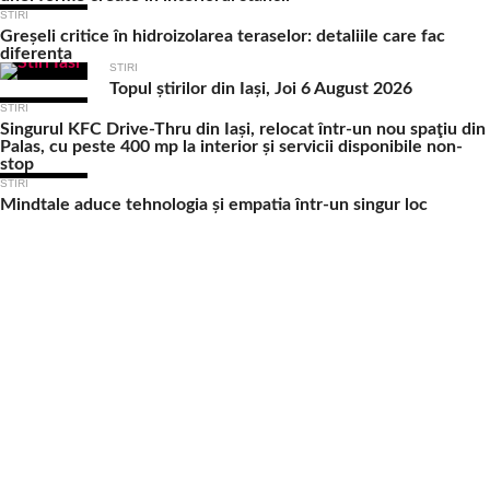
STIRI
Greșeli critice în hidroizolarea teraselor: detaliile care fac
diferența
STIRI
Topul știrilor din Iași, Joi 6 August 2026
STIRI
Singurul KFC Drive-Thru din Iași, relocat într-un nou spaţiu din
Palas, cu peste 400 mp la interior și servicii disponibile non-
stop
STIRI
Mindtale aduce tehnologia și empatia într-un singur loc