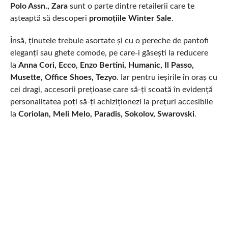
Polo Assn., Zara
sunt o parte dintre retailerii care te
așteaptă să descoperi
promoțiile Winter Sale
.
Însă, ținutele trebuie asortate și cu o pereche de pantofi
eleganți sau ghete comode, pe care-i găsești la reducere
la
Anna Cori, Ecco, Enzo Bertini, Humanic, Il Passo,
Musette, Office Shoes, Tezyo
. Iar pentru ieșirile în oraș cu
cei dragi, accesorii prețioase care să-ți scoată în evidență
personalitatea poți să-ți achiziționezi la prețuri accesibile
la
Coriolan, Meli Melo, Paradis, Sokolov, Swarovski
.