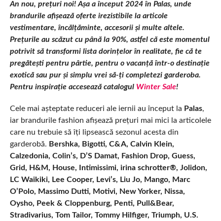
An nou, prețuri noi! Așa a început 2024 în Palas, unde
brandurile afișează oferte irezistibile la articole
vestimentare, încălțăminte, accesorii și multe altele.
Prețurile au scăzut cu până la 90%, astfel că este momentul
potrivit să transformi lista dorințelor în realitate, fie că te
pregătești pentru pârtie, pentru o vacanță într-o destinație
exotică sau pur și simplu vrei să-ți completezi garderoba.
Pentru inspirație accesează catalogul
Winter Sale
!
Cele mai așteptate reduceri ale iernii au început la
Palas
,
iar brandurile fashion afișează prețuri mai mici
la articolele
care nu trebuie să îți lipsească sezonul acesta din
garderobă.
Bershka, Bigotti, C&A, Calvin Klein,
Calzedonia, Colin’s, D’S Damat, Fashion Drop, Guess,
Grid, H&M, House, Intimissimi, irina schrotter®, Jolidon,
LC Waikiki, Lee Cooper, Levi’s, Liu Jo, Mango, Marc
O’Polo, Massimo Dutti, Motivi, New Yorker, Nissa,
Oysho, Peek & Cloppenburg, Penti, Pull&Bear,
Stradivarius, Tom Tailor, Tommy Hilfiger, Triumph, U.S.