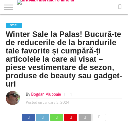
EVENIMENTE
STIRI
APARTAMENTE
STIRI
JOBS
FILME
CLUBURI /
BARURI /
SALI DE
SALOANE DE
AGENTII
RESTAURANTE
PIZZA
PISCINA
FLORARII
RADIO
SPALATORII
TRACTARI
TAXI
CINEMA
TEATRU
HOTELURI
TEREN
TEREN
FARMACII
COFFEE-
FIRME DE
RENT
STIRI
NOI IASI
IASI
IN
LA
DISCOTECI
CAFENELE
FORTA
INFRUMUSETARE
DE
IN IASI
IN
IN IASI
LIVE
AUTO
AUTO
IN
/
SPORTIV
TENIS
NON
TO-GO
PUBLICITATE
A
Winter Sale la Palas! Bucură-te
IASI
CINEMA
SI
TURISM
IASI
IN
IASI
PENSIUNI
IASI
STOP
CAR
FITNESS
IASI
IASI
de reducerile de la brandurile
tale favorite și cumpără-ți
articolele la care ai visat –
piese vestimentare de sezon,
produse de beauty sau gadget-
uri
By
Bogdan Alupoaie
Posted on
January 5, 2024
COMMENTS