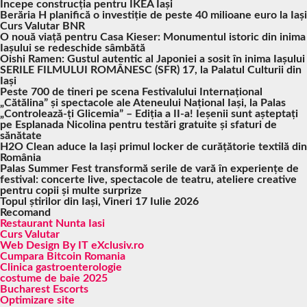
Începe construcția pentru IKEA Iași
Berăria H planifică o investiție de peste 40 milioane euro la Iași
Curs Valutar BNR
O nouă viață pentru Casa Kieser: Monumentul istoric din inima
Iașului se redeschide sâmbătă
Oishi Ramen: Gustul autentic al Japoniei a sosit în inima Iașului
SERILE FILMULUI ROMÂNESC (SFR) 17, la Palatul Culturii din
Iași
Peste 700 de tineri pe scena Festivalului Internațional
„Cătălina” și spectacole ale Ateneului Național Iași, la Palas
„Controlează-ți Glicemia” – Ediția a II-a! Ieșenii sunt așteptați
pe Esplanada Nicolina pentru testări gratuite și sfaturi de
sănătate
H2O Clean aduce la Iași primul locker de curățătorie textilă din
România
Palas Summer Fest transformă serile de vară în experiențe de
festival: concerte live, spectacole de teatru, ateliere creative
pentru copii și multe surprize
Topul știrilor din Iași, Vineri 17 Iulie 2026
Recomand
Restaurant Nunta Iasi
Curs Valutar
Web Design By IT eXclusiv.ro
Cumpara Bitcoin Romania
Clinica gastroenterologie
costume de baie 2025
Bucharest Escorts
Optimizare site