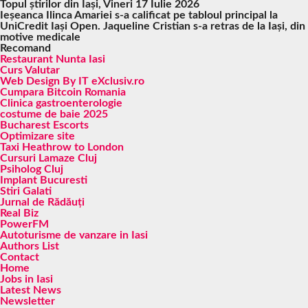
Topul știrilor din Iași, Vineri 17 Iulie 2026
Ieșeanca Ilinca Amariei s-a calificat pe tabloul principal la
UniCredit Iași Open. Jaqueline Cristian s-a retras de la Iași, din
motive medicale
Recomand
Restaurant Nunta Iasi
Curs Valutar
Web Design By IT eXclusiv.ro
Cumpara Bitcoin Romania
Clinica gastroenterologie
costume de baie 2025
Bucharest Escorts
Optimizare site
Taxi Heathrow to London
Cursuri Lamaze Cluj
Psiholog Cluj
Implant Bucuresti
Stiri Galati
Jurnal de Rădăuți
Real Biz
PowerFM
Autoturisme de vanzare in Iasi
Authors List
Contact
Home
Jobs in Iasi
Latest News
Newsletter