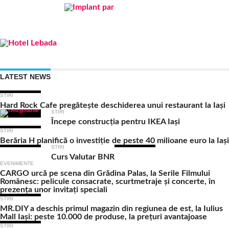
LATEST NEWS
STIRI
Hard Rock Cafe pregătește deschiderea unui restaurant la Iași
STIRI
Începe construcția pentru IKEA Iași
STIRI
Berăria H planifică o investiție de peste 40 milioane euro la Iași
STIRI
Curs Valutar BNR
EVENIMENTE
CARGO urcă pe scena din Grădina Palas, la Serile Filmului
Românesc: pelicule consacrate, scurtmetraje și concerte, în
prezența unor invitați speciali
STIRI
MR.DIY a deschis primul magazin din regiunea de est, la Iulius
Mall Iași: peste 10.000 de produse, la prețuri avantajoase
STIRI