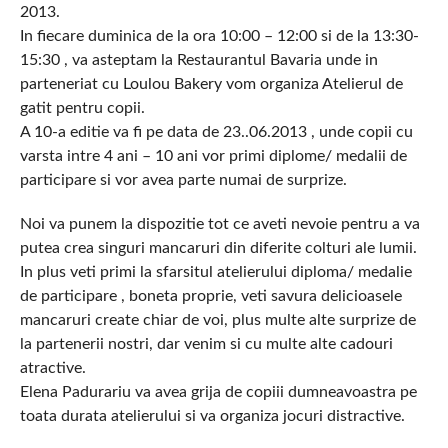
2013.
In fiecare duminica de la ora 10:00 – 12:00 si de la 13:30-
15:30 , va asteptam la Restaurantul Bavaria unde in
parteneriat cu Loulou Bakery vom organiza Atelierul de
gatit pentru copii.
A 10-a editie va fi pe data de 23..06.2013 , unde copii cu
varsta intre 4 ani – 10 ani vor primi diplome/ medalii de
participare si vor avea parte numai de surprize.
Noi va punem la dispozitie tot ce aveti nevoie pentru a va
putea crea singuri mancaruri din diferite colturi ale lumii.
In plus veti primi la sfarsitul atelierului diploma/ medalie
de participare , boneta proprie, veti savura delicioasele
mancaruri create chiar de voi, plus multe alte surprize de
la partenerii nostri, dar venim si cu multe alte cadouri
atractive.
Elena Padurariu va avea grija de copiii dumneavoastra pe
toata durata atelierului si va organiza jocuri distractive.