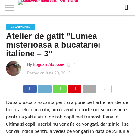
EVENIMENTE
STIRI
APARTAMENTE
STIRI
JOBS
FILME
CLUBURI /
BARURI /
SALI DE
SALOANE DE
AGENTII
RESTAURANTE
PIZZA
PISCINA
FLORARII
RADIO
SPALATORII
TRACTARI
TAXI
CINEMA
TEATRU
HOTELURI
TEREN
TEREN
FARMACII
COFFEE-
FIRME DE
RENT
EVENIMENTE
NOI IASI
IASI
IN
LA
DISCOTECI
CAFENELE
FORTA
INFRUMUSETARE
DE
IN IASI
IN
IN IASI
LIVE
AUTO
AUTO
IN
/
SPORTIV
TENIS
NON
TO-GO
PUBLICITATE
A
Atelier de gatit ”Lumea
IASI
CINEMA
SI
TURISM
IASI
IN
IASI
PENSIUNI
IASI
STOP
CAR
FITNESS
IASI
IASI
misterioasa a bucatariei
italiene – 3″
By
Bogdan Alupoaie
Posted on
June 20, 2013
COMMENTS
Dupa o usoara vacanta pentru a pune pe hartie noi idei de
bucatareli cu micutii, am revenit cu forte noi si proaspete
pentru a gati alaturi de toti copii mei frumosi. Pana in
ultima zi copii inscrisi nu vor afla ce vor gati, dar zilnic li se
vor da indicii pentru a vedea ce vor gati in data de 23 iunie