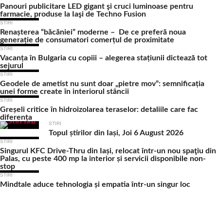
Panouri publicitare LED gigant şi cruci luminoase pentru
farmacie, produse la Iaşi de Techno Fusion
STIRI
Renașterea “băcăniei” moderne – De ce preferă noua
generație de consumatori comerțul de proximitate
STIRI
Vacanța în Bulgaria cu copiii – alegerea stațiunii dictează tot
sejurul
STIRI
Geodele de ametist nu sunt doar „pietre mov”: semnificația
unei forme create în interiorul stâncii
STIRI
Greșeli critice în hidroizolarea teraselor: detaliile care fac
diferența
STIRI
Topul știrilor din Iași, Joi 6 August 2026
STIRI
Singurul KFC Drive-Thru din Iași, relocat într-un nou spaţiu din
Palas, cu peste 400 mp la interior și servicii disponibile non-
stop
STIRI
Mindtale aduce tehnologia și empatia într-un singur loc