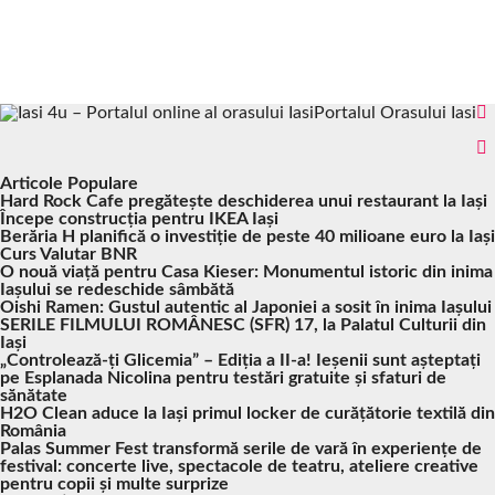
Portalul Orasului Iasi
Articole Populare
Hard Rock Cafe pregătește deschiderea unui restaurant la Iași
Începe construcția pentru IKEA Iași
Berăria H planifică o investiție de peste 40 milioane euro la Iași
Curs Valutar BNR
O nouă viață pentru Casa Kieser: Monumentul istoric din inima
Iașului se redeschide sâmbătă
Oishi Ramen: Gustul autentic al Japoniei a sosit în inima Iașului
SERILE FILMULUI ROMÂNESC (SFR) 17, la Palatul Culturii din
Iași
„Controlează-ți Glicemia” – Ediția a II-a! Ieșenii sunt așteptați
pe Esplanada Nicolina pentru testări gratuite și sfaturi de
sănătate
H2O Clean aduce la Iași primul locker de curățătorie textilă din
România
Palas Summer Fest transformă serile de vară în experiențe de
festival: concerte live, spectacole de teatru, ateliere creative
pentru copii și multe surprize