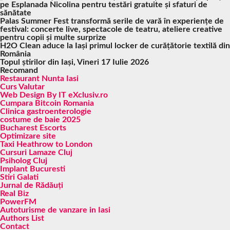
pe Esplanada Nicolina pentru testări gratuite și sfaturi de
sănătate
Palas Summer Fest transformă serile de vară în experiențe de
festival: concerte live, spectacole de teatru, ateliere creative
pentru copii și multe surprize
H2O Clean aduce la Iași primul locker de curățătorie textilă din
România
Topul știrilor din Iași, Vineri 17 Iulie 2026
Recomand
Restaurant Nunta Iasi
Curs Valutar
Web Design By IT eXclusiv.ro
Cumpara Bitcoin Romania
Clinica gastroenterologie
costume de baie 2025
Bucharest Escorts
Optimizare site
Taxi Heathrow to London
Cursuri Lamaze Cluj
Psiholog Cluj
Implant Bucuresti
Stiri Galati
Jurnal de Rădăuți
Real Biz
PowerFM
Autoturisme de vanzare in Iasi
Authors List
Contact