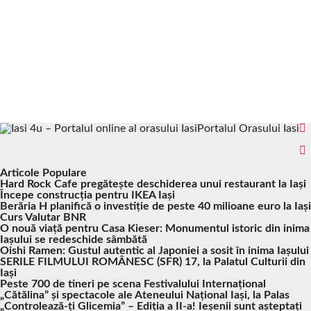
Portalul Orasului Iasi
Articole Populare
Hard Rock Cafe pregătește deschiderea unui restaurant la Iași
Începe construcția pentru IKEA Iași
Berăria H planifică o investiție de peste 40 milioane euro la Iași
Curs Valutar BNR
O nouă viață pentru Casa Kieser: Monumentul istoric din inima
Iașului se redeschide sâmbătă
Oishi Ramen: Gustul autentic al Japoniei a sosit în inima Iașului
SERILE FILMULUI ROMÂNESC (SFR) 17, la Palatul Culturii din
Iași
Peste 700 de tineri pe scena Festivalului Internațional
„Cătălina” și spectacole ale Ateneului Național Iași, la Palas
„Controlează-ți Glicemia” – Ediția a II-a! Ieșenii sunt așteptați