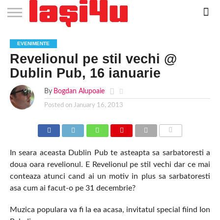
EVENIMENTE
STIRI
APARTAMENTE
STIRI
JOBS
FILME
CLUBURI /
BARURI /
SALI DE
SALOANE DE
AGENTII
RESTAURANTE
PIZZA
PISCINA
FLORARII
RADIO
SPALATORII
TRACTARI
TAXI
CINEMA
TEATRU
HOTELURI
TEREN
TEREN
FARMACII
COFFEE-
FIRME DE
RENT
EVENIMENTE
NOI IASI
IASI
IN
LA
DISCOTECI
CAFENELE
FORTA
INFRUMUSETARE
DE
IN IASI
IN
IN IASI
LIVE
AUTO
AUTO
IN
/
SPORTIV
TENIS
NON
TO-GO
PUBLICITATE
A
Revelionul pe stil vechi @
IASI
CINEMA
SI
TURISM
IASI
IN
IASI
PENSIUNI
IASI
STOP
CAR
FITNESS
IASI
IASI
Dublin Pub, 16 ianuarie
By
Bogdan Alupoaie
Posted on
January 16, 2013
COMMENTS
In seara aceasta Dublin Pub te asteapta sa sarbatoresti a
doua oara revelionul. E Revelionul pe stil vechi dar ce mai
conteaza atunci cand ai un motiv in plus sa sarbatoresti
asa cum ai facut-o pe 31 decembrie?
Muzica populara va fi la ea acasa, invitatul special fiind Ion