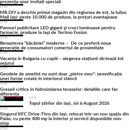
prezența unor invitați speciali
STIRI
MR.DIY a deschis primul magazin din regiunea de est, la Iulius
Mall Iași: peste 10.000 de produse, la prețuri avantajoase
STIRI
Panouri publicitare LED gigant şi cruci luminoase pentru
farmacie, produse la Iaşi de Techno Fusion
STIRI
Renașterea “băcăniei” moderne – De ce preferă noua
generație de consumatori comerțul de proximitate
STIRI
Vacanța în Bulgaria cu copiii – alegerea stațiunii dictează tot
sejurul
STIRI
Geodele de ametist nu sunt doar „pietre mov”: semnificația
unei forme create în interiorul stâncii
STIRI
Greșeli critice în hidroizolarea teraselor: detaliile care fac
diferența
STIRI
Topul știrilor din Iași, Joi 6 August 2026
STIRI
Singurul KFC Drive-Thru din Iași, relocat într-un nou spaţiu din
Palas, cu peste 400 mp la interior și servicii disponibile non-
stop
STIRI