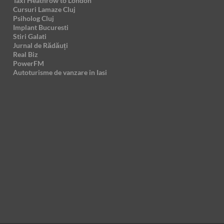
Taxi Heathrow to London
Cursuri Lamaze Cluj
Psiholog Cluj
Implant Bucuresti
Stiri Galati
Jurnal de Rădăuți
Real Biz
PowerFM
Autoturisme de vanzare in Iasi