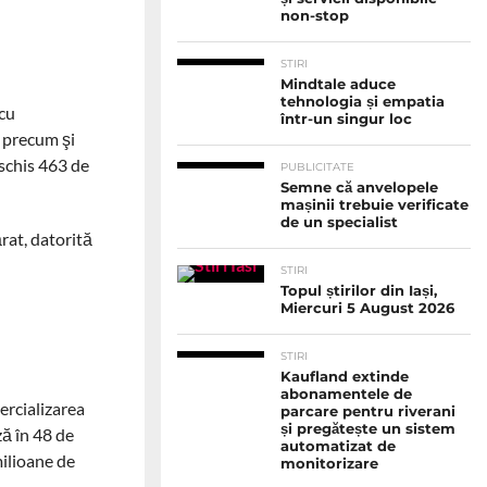
non-stop
STIRI
Mindtale aduce
tehnologia și empatia
 cu
într-un singur loc
, precum şi
eschis 463 de
PUBLICITATE
Semne că anvelopele
mașinii trebuie verificate
de un specialist
rat, datorită
STIRI
Topul știrilor din Iași,
Miercuri 5 August 2026
STIRI
Kaufland extinde
abonamentele de
ercializarea
parcare pentru riverani
și pregătește un sistem
ă în 48 de
automatizat de
milioane de
monitorizare