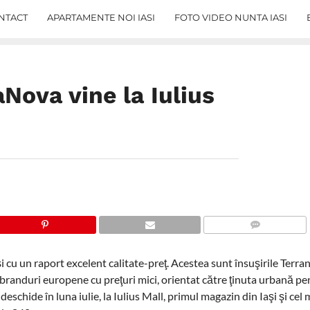
NTACT
APARTAMENTE NOI IASI
FOTO VIDEO NUNTA IASI
Nova vine la Iulius
COMMENTS
 şi cu un raport excelent calitate-preţ. Acestea sunt însuşirile Terra
branduri europene cu preţuri mici, orientat către ţinuta urbană pen
eschide în luna iulie, la Iulius Mall, primul magazin din Iaşi şi cel