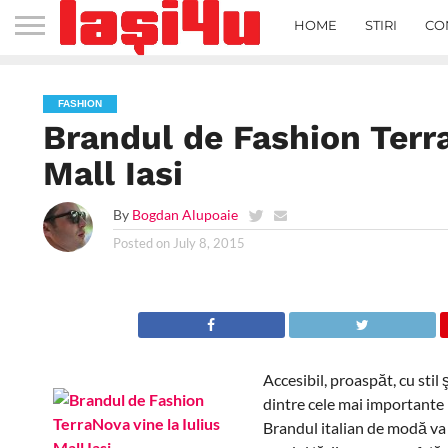
HOME
STIRI
CO
FASHION
Brandul de Fashion Terra
Mall Iasi
By
Bogdan Alupoaie
Posted on
July 8, 2015
Accesibil, proaspăt, cu stil
dintre cele mai importante 
Brandul italian de modă va d