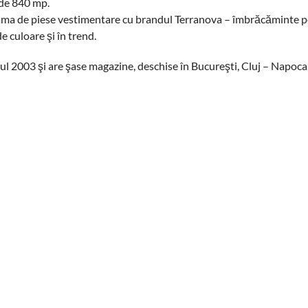
 de 840 mp.
gama de piese vestimentare cu brandul Terranova – îmbrăcăminte 
de culoare şi în trend.
l 2003 şi are şase magazine, deschise în Bucureşti, Cluj – Napoca