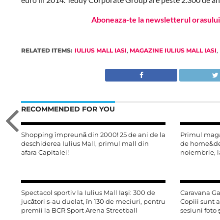
Aboneaza-te la newsletterul orasului 
RELATED ITEMS:
IULIUS MALL IASI
,
MAGAZINE IULIUS MALL IASI
,
RECOMMENDED FOR YOU
Shopping împreună din 2000! 25 de ani de la
Primul magaz
deschiderea Iulius Mall, primul mall din
de home&dec
afara Capitalei!
noiembrie, la
Spectacol sportiv la Iulius Mall Iași: 300 de
Caravana Gar
jucători s-au duelat, în 130 de meciuri, pentru
Copiii sunt 
premii la BCR Sport Arena Streetball
sesiuni foto 