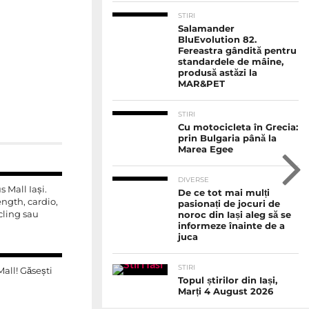
STIRI
Salamander
BluEvolution 82.
Fereastra gândită pentru
standardele de mâine,
produsă astăzi la
MAR&PET
STIRI
Cu motocicleta în Grecia:
prin Bulgaria până la
Marea Egee
DIVERSE
s Mall Iași.
De ce tot mai mulți
rength, cardio,
pasionați de jocuri de
cling sau
noroc din Iași aleg să se
informeze înainte de a
juca
STIRI
Mall! Găsești
Topul știrilor din Iași,
Marți 4 August 2026