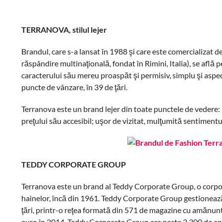
TERRANOVA, stilul lejer
Brandul, care s-a lansat în 1988 şi care este comercializat 
răspândire multinaţională, fondat în Rimini, Italia), se află
caracterului său mereu proaspăt şi permisiv, simplu şi aspec
puncte de vânzare, în 39 de ţări.
Terranova este un brand lejer din toate punctele de vedere: 
preţului său accesibil; uşor de vizitat, mulţumită sentimentul
TEDDY CORPORATE GROUP
Terranova este un brand al Teddy Corporate Group, o corporaţ
hainelor, încă din 1961. Teddy Corporate Group gestionează 
ţări, printr-o reţea formată din 571 de magazine cu amănuntu
euro în 2014. Teddy Corporate Group are peste 2.300 de ang