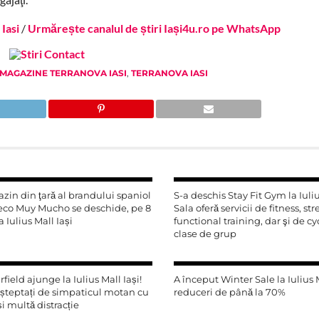
Iasi
/
Urmărește canalul de știri Iași4u.ro pe WhatsApp
MAGAZINE TERRANOVA IASI
,
TERRANOVA IASI
in din ţară al brandului spaniol
S-a deschis Stay Fit Gym la Iuliu
o Muy Mucho se deschide, pe 8
Sala oferă servicii de fitness, st
 Iulius Mall Iași
functional training, dar şi de cy
clase de grup
field ajunge la Iulius Mall Iași!
A început Winter Sale la Iulius 
așteptați de simpaticul motan cu
reduceri de până la 70%
și multă distracție