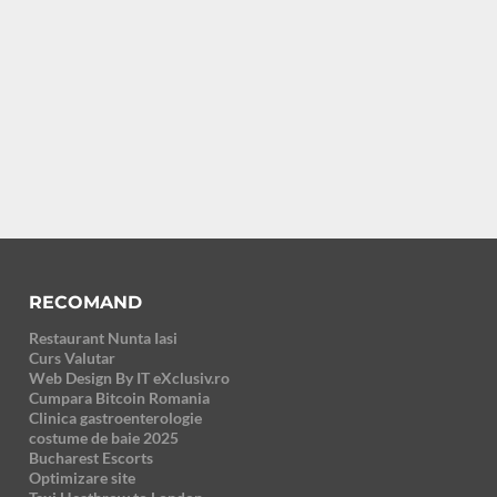
RECOMAND
Restaurant Nunta Iasi
Curs Valutar
Web Design By IT eXclusiv.ro
Cumpara Bitcoin Romania
Clinica gastroenterologie
costume de baie 2025
Bucharest Escorts
Optimizare site