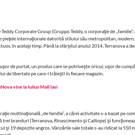
de Teddy Corporate Group (Gruppo Teddy, o corporaţie de „familie”,
 pe pieţele internaţionale datorită stilului său metropolitan, modern
tuos, în acelaşi timp. Până la sfârşitul anului 2014, Terranova a d
uşor de purtat, un produs care se potriveşte oricui; uşor de cumpă
ui de libertate pe care-l trăieşti în fiecare magazin.
ie multinaţională „de familie”, a cărei activitate s-a bazat pe com
trei branduri (Terranova, Rinascimento şi Calliope) şi funcţioneaz
l şi 19 depozite angros. Vânzările sale totale s-au ridicat la 550 
ajaţi.