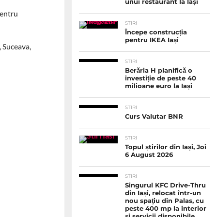
unui restaurant la Iași
pentru
STIRI
Începe construcția
pentru IKEA Iași
, Suceava,
STIRI
Berăria H planifică o
investiție de peste 40
milioane euro la Iași
STIRI
Curs Valutar BNR
STIRI
Topul știrilor din Iași, Joi
6 August 2026
STIRI
Singurul KFC Drive-Thru
din Iași, relocat într-un
nou spaţiu din Palas, cu
peste 400 mp la interior
și servicii disponibile