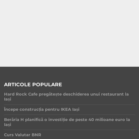
ARTICOLE POPULARE
Hard Rock Cafe pregătește deschiderea unui restaurant la
Iași
Începe construcția pentru IKEA Iași
Berăria H planifică o investiție de peste 40 milioane euro la
Iași
Curs Valutar BNR