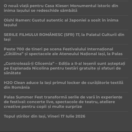
O nouă viață pentru Casa Kieser: Monumentul istoric din
inima Iașului se redeschide sâmbătă
Oishi Ramen: Gustul autentic al Japoniei a sosit în inima
Iașului
SERILE FILMULUI ROMÂNESC (SFR) 17, la Palatul Culturii din
Iași
Peste 700 de tineri pe scena Festivalului Internațional
„Cătălina” și spectacole ale Ateneului Național Iași, la Palas
„Controlează-ți Glicemia” – Ediția a II-a! Ieșenii sunt așteptați
pe Esplanada Nicolina pentru testări gratuite și sfaturi de
sănătate
H2O Clean aduce la Iași primul locker de curățătorie textilă
din România
Palas Summer Fest transformă serile de vară în experiențe
de festival: concerte live, spectacole de teatru, ateliere
creative pentru copii și multe surprize
Topul știrilor din Iași, Vineri 17 Iulie 2026