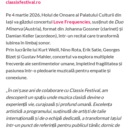
classixfestival.ro
Pe 4 martie 2026, Holul de Onoare al Palatului Culturii din
Iași va găzdui concertul
Love Frequencies
, susținut de
Duo
Minerva
(Austria), format din Johanna Gossner (clarinet) și
Damian Keller (acordeon), într-un recital care transformă
iubirea în limbaj sonor.
Prin lucrările lui Kurt Weill, Nino Rota, Erik Satie, Georges
Bizet și Gustav Mahler, concertul va explora multiplele
frecvențe ale sentimentelor umane, împletind fragilitatea și
pasiunea într-o pledoarie muzicală pentru empatie și
conexiune.
„În cei șase ani de colaborare cu Classix Festival, am
descoperit un spațiu unde muzica clasică devine o
experiență vie, curajoasă și profund umană. Excelența
artistică a programului, susținută de artiști de talie
internațională și de o echipă dedicată, a transformat Iașiul
într-un punct de referință pentru publicul tânăr, dornic de