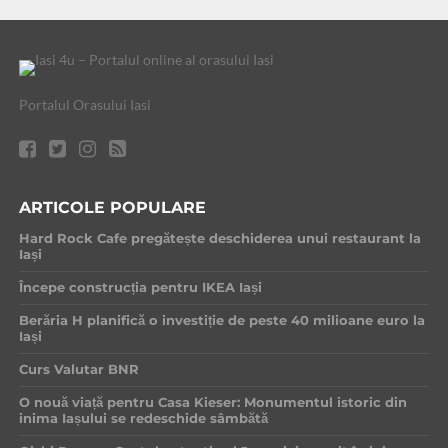
Portalul Orasului Iasi
ARTICOLE POPULARE
Hard Rock Cafe pregătește deschiderea unui restaurant la
Iași
Începe construcția pentru IKEA Iași
Berăria H planifică o investiție de peste 40 milioane euro la
Iași
Curs Valutar BNR
O nouă viață pentru Casa Kieser: Monumentul istoric din
inima Iașului se redeschide sâmbătă