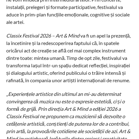
instalații, prelegeri și formate participative, festivalul va
aduce în prim-plan funcțiile emoționale, cognitive și sociale
ale artei.
Classix Festival 2026 – Art & Mind
va fi un apel la prezență,
la încetinire și la redescoperirea faptului că, în spatele
oricărui act de creație se află cel mai complex instrument
dintre toate: mintea umană. Timp de opt zile, festivalul va
transforma Iașul într-un spațiu dedicat reflecției, inspirației
și dialogului artistic, oferind publicului o trăire intensă și
rafinată, în compania unor artiști internaționali de renume.
„
Experiențele artistice din ultimul an mi-au determinat
convingerea că muzica nu este o expresie estetică, ci și o
formă de grijă. Prin direcția Art & Mind a ediției 2026 a
Classix Festival ne propunem ca muzicienii să dezvolte o
cetățenie artistică, conștienți de puterea lor de a contribui,
prin artă, la provocările cotidiene ale societății de azi. Art &
Mind investighează legăturile dintre creier și creativitate,