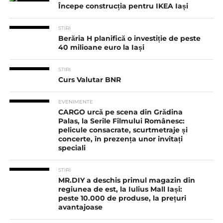
Începe construcția pentru IKEA Iași
STIRI
Berăria H planifică o investiție de peste
40 milioane euro la Iași
STIRI
Curs Valutar BNR
EVENIMENTE
CARGO urcă pe scena din Grădina
Palas, la Serile Filmului Românesc:
pelicule consacrate, scurtmetraje și
concerte, în prezența unor invitați
speciali
STIRI
MR.DIY a deschis primul magazin din
regiunea de est, la Iulius Mall Iași:
peste 10.000 de produse, la prețuri
avantajoase