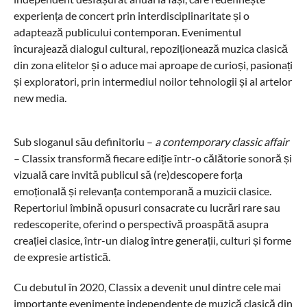
experiența de concert prin interdisciplinaritate și o
adaptează publicului contemporan. Evenimentul
încurajează dialogul cultural, repoziționează muzica clasică
din zona elitelor și o aduce mai aproape de curioși, pasionați
și exploratori, prin intermediul noilor tehnologii și al artelor
new media.
Sub sloganul său definitoriu –
a contemporary classic affair
– Classix transformă fiecare ediție într-o călătorie sonoră și
vizuală care invită publicul să (re)descopere forța
emoțională și relevanța contemporană a muzicii clasice.
Repertoriul îmbină opusuri consacrate cu lucrări rare sau
redescoperite, oferind o perspectivă proaspătă asupra
creației clasice, într-un dialog între generații, culturi și forme
de expresie artistică.
Cu debutul în 2020, Classix a devenit unul dintre cele mai
importante evenimente independente de muzică clasică din