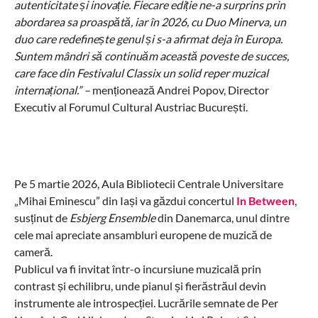
autenticitate și inovație. Fiecare ediție ne-a surprins prin
abordarea sa proaspătă, iar în 2026, cu Duo Minerva, un
duo care redefinește genul și s-a afirmat deja în Europa.
Suntem mândri să continuăm această poveste de succes,
care face din Festivalul Classix un solid reper muzical
internațional.” –
menționează Andrei Popov, Director
Executiv al Forumul Cultural Austriac București.
Pe 5 martie 2026, Aula Bibliotecii Centrale Universitare
„Mihai Eminescu” din Iași va găzdui concertul
In Between
,
susținut de
Esbjerg Ensemble
din Danemarca, unul dintre
cele mai apreciate ansambluri europene de muzică de
cameră.
Publicul va fi invitat într-o incursiune muzicală prin
contrast și echilibru, unde pianul și fierăstrăul devin
instrumente ale introspecției. Lucrările semnate de Per