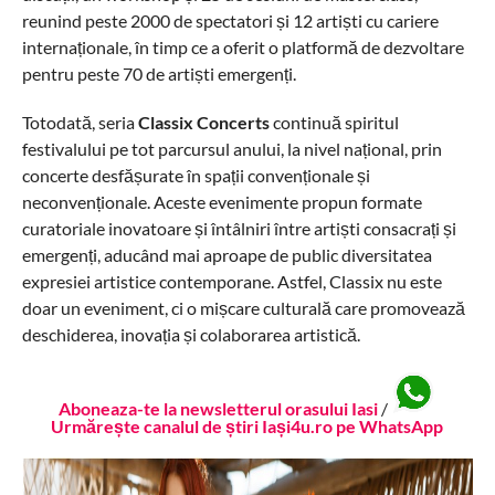
reunind peste 2000 de spectatori și 12 artiști cu cariere
internaționale, în timp ce a oferit o platformă de dezvoltare
pentru peste 70 de artiști emergenți.
Totodată, seria
Classix Concerts
continuă spiritul
festivalului pe tot parcursul anului, la nivel național, prin
concerte desfășurate în spații convenționale și
neconvenționale. Aceste evenimente propun formate
curatoriale inovatoare și întâlniri între artiști consacrați și
emergenți, aducând mai aproape de public diversitatea
expresiei artistice contemporane. Astfel, Classix nu este
doar un eveniment, ci o mișcare culturală care promovează
deschiderea, inovația și colaborarea artistică.
Aboneaza-te la newsletterul orasului Iasi
/
Urmărește canalul de știri Iași4u.ro pe WhatsApp