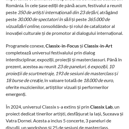
România. În cele șase ediții de până acum, festivalul a reunit
peste
350 de artiști internaționali din 23 de țări
, atrăgând
peste
30.000 de spectatori în săli
și peste
365.000 de
vizualizări online
, consolidându-și rolul de catalizator al
inovației culturale și de promotor al dialogului internațional.
Programele conexe,
Classix-in-Focus
și
Classix-in-Art
completează universul festivalului prin dialog
interdisciplinar, expoziții, proiecții și masterclassuri. Până în
prezent, acestea au reunit
23 de paneluri, 6 expoziții, 10
proiecții de scurtmetraje, 193 de sesiuni de masterclass și
18 burse de creație
, în valoare totală de
18.000 de euro
,
oferite muzicienilor, artiștilor vizuali și performerilor
emergenți.
În 2024, universul Classix s-a extins și prin
Classix Lab
, un
proiect dedicat tinerilor artiști, desfășurat la Iași, Suceava și
Vatra Dornei. Acesta a inclus 5 concerte, 3 paneluri de
discuții, un workshop și 25 de sesiuni de masterclass,