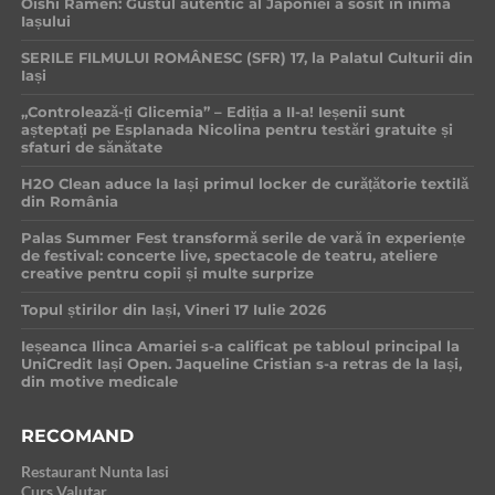
Oishi Ramen: Gustul autentic al Japoniei a sosit în inima
Iașului
SERILE FILMULUI ROMÂNESC (SFR) 17, la Palatul Culturii din
Iași
„Controlează-ți Glicemia” – Ediția a II-a! Ieșenii sunt
așteptați pe Esplanada Nicolina pentru testări gratuite și
sfaturi de sănătate
H2O Clean aduce la Iași primul locker de curățătorie textilă
din România
Palas Summer Fest transformă serile de vară în experiențe
de festival: concerte live, spectacole de teatru, ateliere
creative pentru copii și multe surprize
Topul știrilor din Iași, Vineri 17 Iulie 2026
Ieșeanca Ilinca Amariei s-a calificat pe tabloul principal la
UniCredit Iași Open. Jaqueline Cristian s-a retras de la Iași,
din motive medicale
RECOMAND
Restaurant Nunta Iasi
Curs Valutar