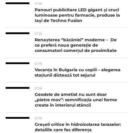
STIRI
Panouri publicitare LED gigant şi cruci
luminoase pentru farmacie, produse la
Iaşi de Techno Fusion
STIRI
Renașterea “băcăniei” moderne – De
ce preferă noua generație de
consumatori comerțul de proximitate
STIRI
Vacanța în Bulgaria cu copiii – alegerea
stațiunii dictează tot sejurul
STIRI
Geodele de ametist nu sunt doar
„pietre mov”: semnificația unei forme
create în interiorul stâncii
STIRI
Greșeli critice în hidroizolarea teraselor:
detaliile care fac diferența