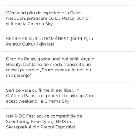
Weekend plin de experiențe la Palas:
NerdCon, petrecere cu DJ Pascal Junior
și filme la Cinema Sky
SERILE FILMULUI ROMÂNESC (SFR) 17, la
Palatul Culturii din Iași
Grădina Palas, gazda unei noi ediții Atypic
Beauty. Defilarea de modă transmite un
mesaj puternic: „Frumusețea e în noi, nu
în aparențe”
Seri de vară cu filme în aer liber, în
Grădina Palas: trei proiecții te așteaptă în
acest weekend, la Cinema Sky
Iași RIDE Fest aduce competițiile de
Scootering Freestyle și BMX în
Skateparkul din Parcul Expoziției