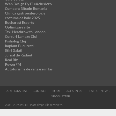
Web Design By IT eXclusiv.ro
Cumpara Bitcoin Romania
Clinica gastroenterologie
costume de baie 2025
Bucharest Escorts
Optimizare site
Taxi Heathrow to London
Cursuri Lamaze Cluj
Psiholog Cluj
Implant Bucuresti
Stiri Galati
Jurnal de Rădăuți
Real Biz
PowerFM
Autoturisme de vanzare in Iasi
AUTHORS LIST
CONTACT
HOME
JOBS IN IASI
LATEST NEWS
NEWSLETTER
2008 - 2026 Iasi4u - Toate drepturile rezervate.