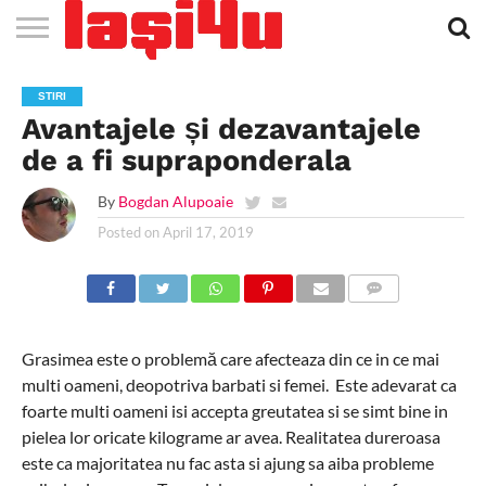
EVENIMENTE
STIRI
APARTAMENTE
STIRI
JOBS
FILME
CLUBURI /
BARURI /
SALI DE
SALOANE DE
AGENTII
RESTAURANTE
PIZZA
PISCINA
FLORARII
RADIO
SPALATORII
TRACTARI
TAXI
CINEMA
TEATRU
HOTELURI
TEREN
TEREN
FARMACII
COFFEE-
FIRME DE
RENT
STIRI
NOI IASI
IASI
IN
LA
DISCOTECI
CAFENELE
FORTA
INFRUMUSETARE
DE
IN IASI
IN
IN IASI
LIVE
AUTO
AUTO
IN
/
SPORTIV
TENIS
NON
TO-GO
PUBLICITATE
A
Avantajele și dezavantajele
IASI
CINEMA
SI
TURISM
IASI
IN IASI
IASI
PENSIUNI
IASI
STOP
CAR
FITNESS
IASI
de a fi supraponderala
By
Bogdan Alupoaie
Posted on
April 17, 2019
COMMENTS
Grasimea este o problemă care afecteaza din ce in ce mai
multi oameni, deopotriva barbati si femei. Este adevarat ca
foarte multi oameni isi accepta greutatea si se simt bine in
pielea lor oricate kilograme ar avea. Realitatea dureroasa
este ca majoritatea nu fac asta si ajung sa aiba probleme