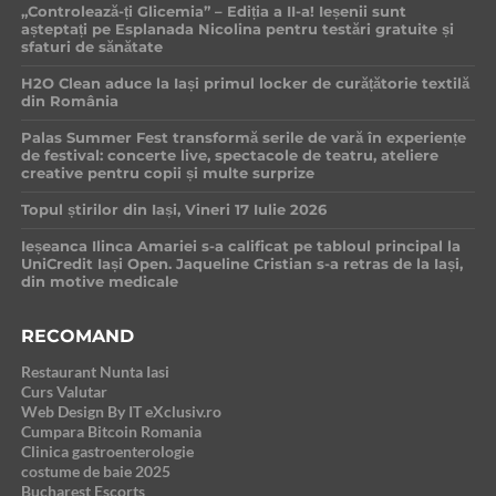
„Controlează-ți Glicemia” – Ediția a II-a! Ieșenii sunt
așteptați pe Esplanada Nicolina pentru testări gratuite și
sfaturi de sănătate
H2O Clean aduce la Iași primul locker de curățătorie textilă
din România
Palas Summer Fest transformă serile de vară în experiențe
de festival: concerte live, spectacole de teatru, ateliere
creative pentru copii și multe surprize
Topul știrilor din Iași, Vineri 17 Iulie 2026
Ieșeanca Ilinca Amariei s-a calificat pe tabloul principal la
UniCredit Iași Open. Jaqueline Cristian s-a retras de la Iași,
din motive medicale
RECOMAND
Restaurant Nunta Iasi
Curs Valutar
Web Design By IT eXclusiv.ro
Cumpara Bitcoin Romania
Clinica gastroenterologie
costume de baie 2025
Bucharest Escorts