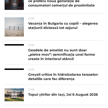
ce preferă noua generație de
consumatori comerțul de proximitate
STIRI
Vacanța în Bulgaria cu copiii – alegerea
stațiunii dictează tot sejurul
STIRI
Geodele de ametist nu sunt doar
„pietre mov”: semnificația unei forme
create în interiorul stâncii
STIRI
Greșeli critice în hidroizolarea teraselor:
detaliile care fac diferența
STIRI
Topul știrilor din Iași, Joi 6 August 2026