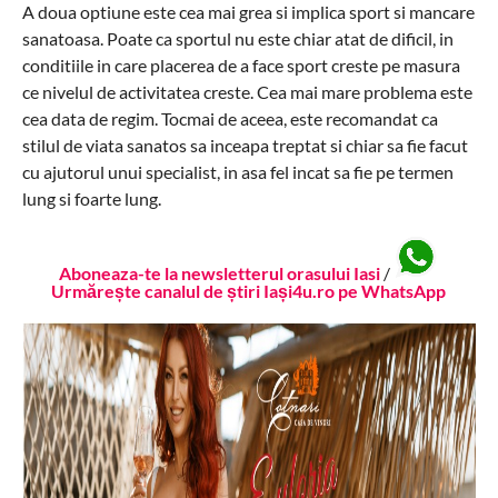
A doua optiune este cea mai grea si implica sport si mancare
sanatoasa. Poate ca sportul nu este chiar atat de dificil, in
conditiile in care placerea de a face sport creste pe masura
ce nivelul de activitatea creste. Cea mai mare problema este
cea data de regim. Tocmai de aceea, este recomandat ca
stilul de viata sanatos sa inceapa treptat si chiar sa fie facut
cu ajutorul unui specialist, in asa fel incat sa fie pe termen
lung si foarte lung.
Aboneaza-te la newsletterul orasului Iasi
/
Urmărește canalul de știri Iași4u.ro pe WhatsApp