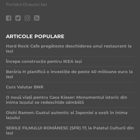
Portalul Orasului Iasi
ARTICOLE POPULARE
Hard Rock Cafe pregătește deschiderea unui restaurant la
Iași
Începe construcția pentru IKEA Iași
Berăria H planifică o investiție de peste 40 milioane euro la
Iași
Curs Valutar BNR
O nouă viață pentru Casa Kieser: Monumentul istoric din
inima Iașului se redeschide sâmbătă
Oishi Ramen: Gustul autentic al Japoniei a sosit în inima
Iașului
SERILE FILMULUI ROMÂNESC (SFR) 17, la Palatul Culturii din
Iași