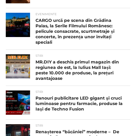
EVENIMENTE
CARGO urcă pe scena din Grădina
Palas, la Serile Filmului Românesc:
pelicule consacrate, scurtmetraje și
concerte, în prezența unor invitați
speciali
STIRI
MR.DIY a deschis primul magazin din
regiunea de est, la Iulius Mall Iași:
peste 10.000 de produse, la prețuri
avantajoase
STIRI
Panouri publicitare LED gigant şi cruci
luminoase pentru farmacie, produse la
Iaşi de Techno Fusion
STIRI
Renașterea “băcăniei” moderne – De