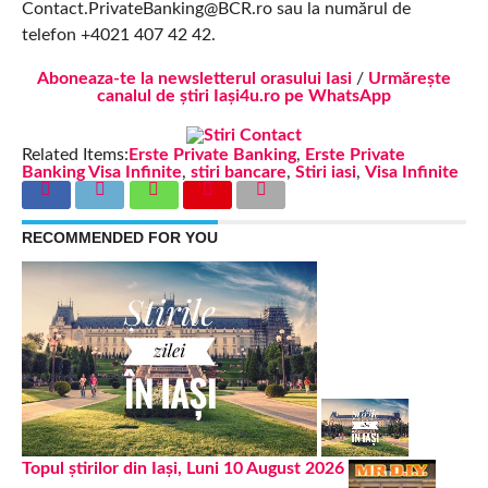
Contact.PrivateBanking@BCR.ro sau la numărul de
telefon +4021 407 42 42.
Aboneaza-te la newsletterul orasului Iasi
/
Urmărește
canalul de știri Iași4u.ro pe WhatsApp
Related Items:
Erste Private Banking
,
Erste Private
Banking Visa Infinite
,
stiri bancare
,
Stiri iasi
,
Visa Infinite
RECOMMENDED FOR YOU
Topul știrilor din Iași, Luni 10 August 2026