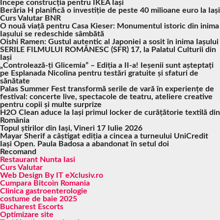
Începe construcția pentru IKEA Iași
Berăria H planifică o investiție de peste 40 milioane euro la Iași
Curs Valutar BNR
O nouă viață pentru Casa Kieser: Monumentul istoric din inima
Iașului se redeschide sâmbătă
Oishi Ramen: Gustul autentic al Japoniei a sosit în inima Iașului
SERILE FILMULUI ROMÂNESC (SFR) 17, la Palatul Culturii din
Iași
„Controlează-ți Glicemia” – Ediția a II-a! Ieșenii sunt așteptați
pe Esplanada Nicolina pentru testări gratuite și sfaturi de
sănătate
Palas Summer Fest transformă serile de vară în experiențe de
festival: concerte live, spectacole de teatru, ateliere creative
pentru copii și multe surprize
H2O Clean aduce la Iași primul locker de curățătorie textilă din
România
Topul știrilor din Iași, Vineri 17 Iulie 2026
Mayar Sherif a câștigat ediția a cincea a turneului UniCredit
Iași Open. Paula Badosa a abandonat în setul doi
Recomand
Restaurant Nunta Iasi
Curs Valutar
Web Design By IT eXclusiv.ro
Cumpara Bitcoin Romania
Clinica gastroenterologie
costume de baie 2025
Bucharest Escorts
Optimizare site