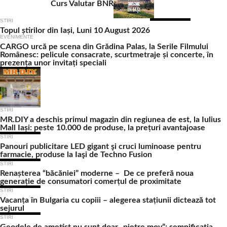
Curs Valutar BNR
STIRI
Topul știrilor din Iași, Luni 10 August 2026
EVENIMENTE
CARGO urcă pe scena din Grădina Palas, la Serile Filmului
Românesc: pelicule consacrate, scurtmetraje și concerte, în
prezența unor invitați speciali
STIRI
MR.DIY a deschis primul magazin din regiunea de est, la Iulius
Mall Iași: peste 10.000 de produse, la prețuri avantajoase
STIRI
Panouri publicitare LED gigant şi cruci luminoase pentru
farmacie, produse la Iaşi de Techno Fusion
STIRI
Renașterea “băcăniei” moderne – De ce preferă noua
generație de consumatori comerțul de proximitate
STIRI
Vacanța în Bulgaria cu copiii – alegerea stațiunii dictează tot
sejurul
STIRI
Geodele de ametist nu sunt doar „pietre mov”: semnificația