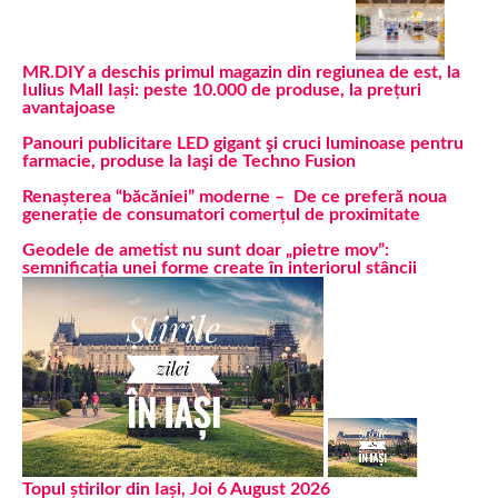
MR.DIY a deschis primul magazin din regiunea de est, la
Iulius Mall Iași: peste 10.000 de produse, la prețuri
avantajoase
Panouri publicitare LED gigant şi cruci luminoase pentru
farmacie, produse la Iaşi de Techno Fusion
Renașterea “băcăniei” moderne – De ce preferă noua
generație de consumatori comerțul de proximitate
Geodele de ametist nu sunt doar „pietre mov”:
semnificația unei forme create în interiorul stâncii
Topul știrilor din Iași, Joi 6 August 2026