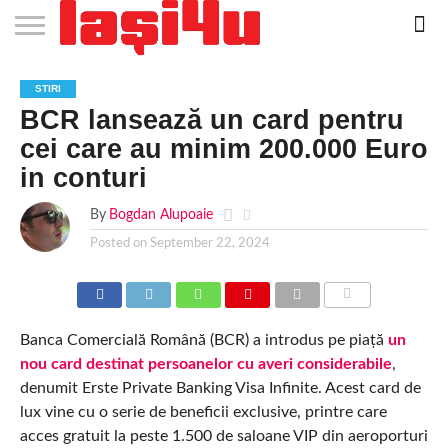
EVENIMENTE
STIRI
APARTAMENTE
STIRI
JOBS
FILME
CLUBURI /
BARURI /
SALI DE
SALOANE DE
AGENTII
RESTAURANTE
PIZZA
PISCINA
FLORARII
RADIO
SPALATORII
TRACTARI
TAXI
CINEMA
TEATRU
HOTELURI
TEREN
TEREN
FARMACII
COFFEE-
FIRME DE
RENT
STIRI
NOI IASI
IASI
IN
LA
DISCOTECI
CAFENELE
FORTA
INFRUMUSETARE
DE
IN IASI
IN
IN IASI
LIVE
AUTO
AUTO
IN
/
SPORTIV
TENIS
NON
TO-GO
PUBLICITATE
A
BCR lansează un card pentru
IASI
CINEMA
SI
TURISM
IASI
IN
IASI
PENSIUNI
IASI
STOP
CAR
FITNESS
IASI
IASI
cei care au minim 200.000 Euro
in conturi
By
Bogdan Alupoaie
Posted on
September 22, 2024
COMMENTS
Banca Comercială Română (BCR) a introdus pe piață
un
nou card destinat persoanelor cu averi considerabile
,
denumit Erste Private Banking Visa Infinite. Acest card de
lux vine cu o serie de beneficii exclusive, printre care
acces gratuit la peste 1.500 de saloane VIP din aeroporturi