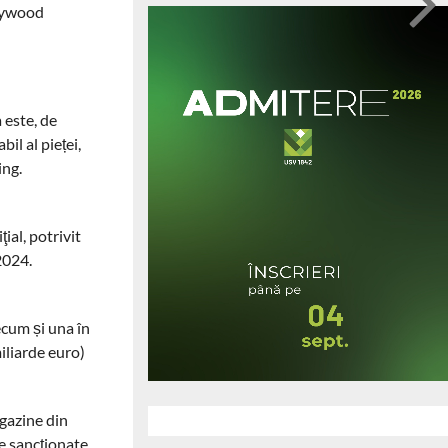
llywood
 este, de
il al pieței,
ing.
ial, potrivit
2024.
ecum și una în
miliarde euro)
gazine din
le sancţionate