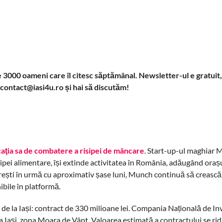
ste 3000 oameni care îl citesc săptămânal. Newsletter-ul e gratuit
 contact@iasi4u.ro și hai să discutăm!
caţia sa de combatere a risipei de mâncare
. Start-up-ul maghiar 
pei alimentare, își extinde activitatea în România, adăugând orașul
curești în urmă cu aproximativ șase luni, Munch continuă să creasc
ibile în platformă.
e de la Iași: contract de 330 milioane lei. Compania Națională de Inv
e la Iași, zona Moara de Vânt. Valoarea estimată a contractului se rid