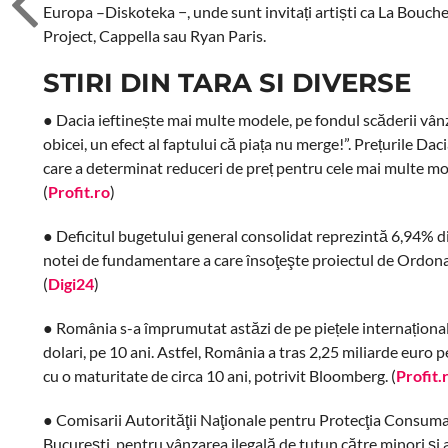
Europa –Diskoteka −, unde sunt invitați artiști ca La Bouch
Project, Cappella sau Ryan Paris.
STIRI DIN TARA SI DIVERSE
● Dacia ieftinește mai multe modele, pe fondul scăderii vân
obicei, un efect al faptului că piața nu merge!”. Prețurile Dac
care a determinat reduceri de preț pentru cele mai multe mo
(
Profit.ro
)
● Deficitul bugetului general consolidat reprezintă 6,94% din
notei de fundamentare a care însoţeşte proiectul de Ordonan
(
Digi24
)
● România s-a împrumutat astăzi de pe piețele internaționale 
dolari, pe 10 ani. Astfel, România a tras 2,25 miliarde euro p
cu o maturitate de circa 10 ani, potrivit Bloomberg. (
Profit.
● Comisarii Autorităţii Naţionale pentru Protecţia Consuma
Bucureşti, pentru vânzarea ilegală de tutun către minori şi 