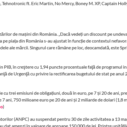
e, Tehnotronic ft. Eric Martin, No Mercy, Boney M. XP, Captain Ho
zărilor de mașini din România. „Dacă vedeți un discount pe undeva
ia pe piața din România s-au ajustat în funcție de contextul nefavorab
dele ale mărcii. Singurul care rămâne pe loc, deocamdată, este Spr
 PIB, în creştere cu 1,94 puncte procentuale faţă de programul iniţ
ţă de Urgenţă cu privire la rectificarea bugetului de stat pe anul 
cu trei emisiuni de obligațiuni, două în euro, pe 7 și 20 de ani, pr
e 7 ani, 750 milioane euro pe 20 de ani și 2 miliarde de dolari (1,8 
ro
)
torilor (ANPC) au suspendat pentru 30 de zile activitatea a 13 ma
au dat amenzi în valoare de aproape 150.000 de lei. Printre unităţi