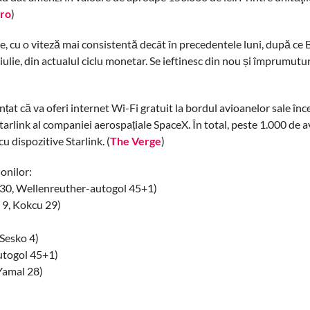
ro
)
ite, cu o viteză mai consistentă decât în precedentele luni, după ce
iulie, din actualul ciclu monetar. Se ieftinesc din nou și împrumuturi
at că va oferi internet Wi-Fi gratuit la bordul avioanelor sale în
Starlink al companiei aerospațiale SpaceX. În total, peste 1.000 de 
u dispozitive Starlink. (
The Verge
)
ionilor:
 30, Wellenreuther-autogol 45+1)
 9, Kokcu 29)
 Sesko 4)
utogol 45+1)
Yamal 28)