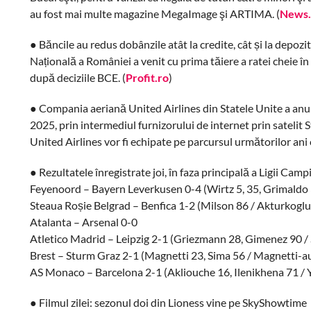
au fost mai multe magazine MegaImage şi ARTIMA. (
News.
● Băncile au redus dobânzile atât la credite, cât și la depoz
Națională a României a venit cu prima tăiere a ratei cheie în 
după deciziile BCE. (
Profit.ro
)
● Compania aeriană United Airlines din Statele Unite a anunț
2025, prin intermediul furnizorului de internet prin satelit 
United Airlines vor fi echipate pe parcursul următorilor ani c
● Rezultatele înregistrate joi, în faza principală a Ligii Camp
Feyenoord – Bayern Leverkusen 0-4 (Wirtz 5, 35, Grimaldo
Steaua Roșie Belgrad – Benfica 1-2 (Milson 86 / Akturkoglu
Atalanta – Arsenal 0-0
Atletico Madrid – Leipzig 2-1 (Griezmann 28, Gimenez 90 /
Brest – Sturm Graz 2-1 (Magnetti 23, Sima 56 / Magnetti-a
AS Monaco – Barcelona 2-1 (Akliouche 16, Ilenikhena 71 / 
● Filmul zilei: sezonul doi din Lioness vine pe SkyShowtime