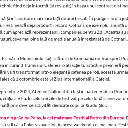
 tehnic fiind deja întocmit (și revizuit) în baza unui contract distinct
ă și în cantitate mai mare față de anii trecuți. În podgoriile din jud
vinuri estimează deja producții record. Cotnari, de exemplu, anunță o
pă cum apreciază reprezentanții companiei, pentru ZdI. Aceștia au 
uguri, ceva mai bine față de media anuală înregistrată de Cotnari.
)
!
Primăria Municipiului Iași, alături de Compania de Transport Publ
sa în curând Tramvaiul Cafenea, o atracție turistică în premieră pe
ării va fi transformat într-o elegantă cafenea pe roți, aceasta urm
ales că 1 octombrie este și Ziua Internațională a Cafelei.
eptembrie 2024, Ateneul Național din Iași în parteneriat cu Primăr
diția a VI-a. În cele trei zile de festival, pe cele două scene vor urc
imată prin diverse activități dedicate copiilor și adulților.
ena din grădina Palas, la cel mai mare Festival Retro din Europa
. 
e să știi că la Palas va avea loc, în acest weekend, cel mai mare Fest