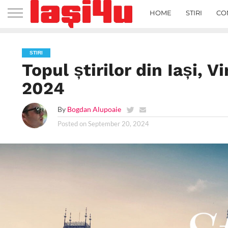
HOME
STIRI
CO
STIRI
Topul știrilor din Iași, 
2024
By
Bogdan Alupoaie
Posted on
September 20, 2024