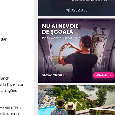
, dar
Munch,
 Iași pe lista
ă, atrăgând
estiții (CNI)
ică la 330,1