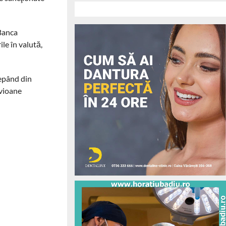
 Banca
le în valută,
cepând din
avioane