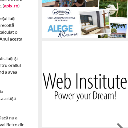
. (
apix.ro
)
ețul Iași
 recoltă
calculat o
 Anul acesta
ic Iași și
ntru orașul
ând a avea
ia
a artiști
Dacă nu ai
ival Retro din