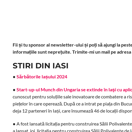
Fii și tu sponsor al newsletter-ului și poți să ajungi la pe
informațiile sunt neprețuite. Trimite-mi un mail pe adresa
STIRI DIN IASI
●
Sărbătorile Iașului 2024
●
Start-up-ul Munch din Ungaria se extinde în Iaşi cu apli
cunoscut pentru soluțiile sale inovatoare de combatere a risi
piețelor în care operează. După ce a intrat pe piața din Bu
deja 12 parteneri în Iași, care însumează 46 de locații dispon
● A fost lansată licitația pentru construirea Sălii Polivalent
a lansat, joi, licitația pentru construirea Sălii Polivalente d