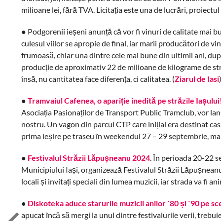
milioane lei, fără TVA. Licitația este una de lucrări, proiectul
● Podgorenii ieșeni anunță că vor fi vinuri de calitate mai bun
culesul viilor se apropie de final, iar marii producători de 
frumoasă, chiar una dintre cele mai bune din ultimii ani, du
producție de aproximativ 22 de milioane de kilograme de str
însă, nu cantitatea face diferența, ci calitatea. (
Ziarul de Iasi
●
Tramvaiul Cafenea, o apariție inedită pe străzile Iașului
Asociația Pasionaților de Transport Public Tramclub, vor lan
nostru. Un vagon din parcul CTP care inițial era destinat cas
prima ieșire pe traseu în weekendul 27 – 29 septembrie, mai 
●
Festivalul Străzii Lăpușneanu 2024
. În perioada 20-22 s
Municipiului Iași, organizează Festivalul Străzii Lăpușneanu, e
locali și invitați speciali din lumea muzicii, iar strada va fi an
●
Diskoteka aduce starurile muzicii anilor `80 și `90 pe sc
apucat încă să mergi la unul dintre festivalurile verii, trebui