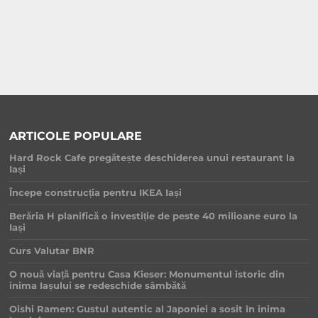
ARTICOLE POPULARE
Hard Rock Cafe pregătește deschiderea unui restaurant la
Iași
Începe construcția pentru IKEA Iași
Berăria H planifică o investiție de peste 40 milioane euro la
Iași
Curs Valutar BNR
O nouă viață pentru Casa Kieser: Monumentul istoric din
inima Iașului se redeschide sâmbătă
Oishi Ramen: Gustul autentic al Japoniei a sosit în inima