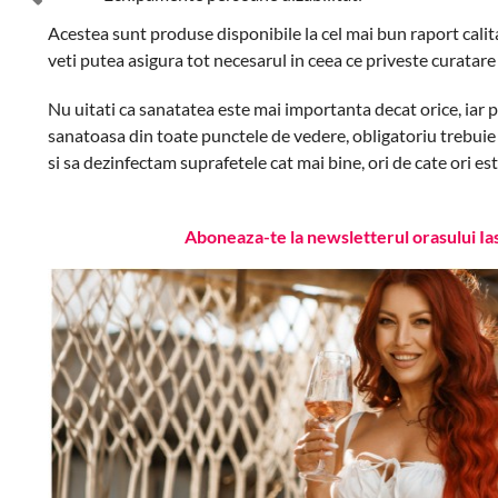
Acestea sunt produse disponibile la cel mai bun raport calit
veti putea asigura tot necesarul in ceea ce priveste curatare s
Nu uitati ca sanatatea este mai importanta decat orice, iar pe
sanatoasa din toate punctele de vedere, obligatoriu trebuie
si sa dezinfectam suprafetele cat mai bine, ori de cate ori es
Aboneaza-te la newsletterul orasului Ia