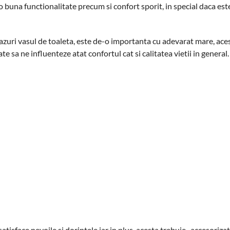
 o buna functionalitate precum si confort sporit, in special daca es
cazuri vasul de toaleta, este de-o importanta cu adevarat mare, ace
e sa ne influenteze atat confortul cat si calitatea vietii in general.
satisface nevoile si dorintele iar in plus, acesta trebuie „accesorizat