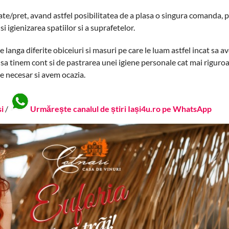
ate/pret, avand astfel posibilitatea de a plasa o singura comanda, p
i igienizarea spatiilor si a suprafetelor.
 langa diferite obiceiuri si masuri pe care le luam astfel incat sa a
 sa tinem cont si de pastrarea unei igiene personale cat mai riguro
te necesar si avem ocazia.
si
/
Urmărește canalul de știri Iași4u.ro pe WhatsApp