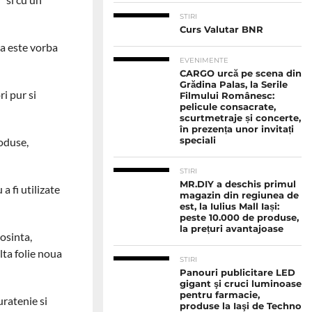
STIRI
Curs Valutar BNR
ca este vorba
EVENIMENTE
CARGO urcă pe scena din
Grădina Palas, la Serile
ri pur si
Filmului Românesc:
pelicule consacrate,
scurtmetraje și concerte,
în prezența unor invitați
roduse,
speciali
STIRI
MR.DIY a deschis primul
a fi utilizate
magazin din regiunea de
est, la Iulius Mall Iași:
peste 10.000 de produse,
la prețuri avantajoase
losinta,
lta folie noua
STIRI
Panouri publicitare LED
gigant şi cruci luminoase
pentru farmacie,
ratenie si
produse la Iaşi de Techno