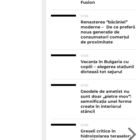
Fusion
STIRI
Renașterea “băcăniei”
moderne – De ce preferă
noua generație de
consumatori comerțul
de proximitate
STIRI
Vacanța în Bulgaria cu
copiii – alegerea stațiunii
dictează tot sejurul
STIRI
Geodele de ametist nu
sunt doar „pietre mov”:
semnificația unei forme
create în interiorul
stâncii
STIRI
Greșeli critice în
hidroizolarea teraselor: