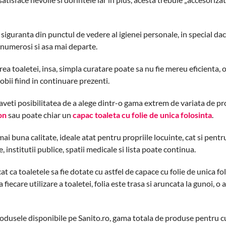
siguranta din punctul de vedere al igienei personale, in special da
i numerosi si asa mai departe.
ea toaletei, insa, simpla curatare poate sa nu fie mereu eficienta, o
obii fiind in continuare prezenti.
, aveti posibilitatea de a alege dintr-o gama extrem de variata de p
on
sau poate chiar un
capac toaleta cu folie de unica folosinta
.
buna calitate, ideale atat pentru propriile locuinte, cat si pentru 
, institutii publice, spatii medicale si lista poate continua.
t ca toaletele sa fie dotate cu astfel de capace cu folie de unica fo
ecare utilizare a toaletei, folia este trasa si aruncata la gunoi, o a
odusele disponibile pe Sanito.ro, gama totala de produse pentru cu