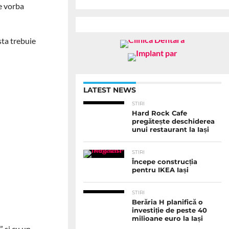
te vorba
sta trebuie
LATEST NEWS
STIRI
Hard Rock Cafe
pregătește deschiderea
unui restaurant la Iași
STIRI
Începe construcția
pentru IKEA Iași
STIRI
Berăria H planifică o
investiție de peste 40
milioane euro la Iași
” si cu un