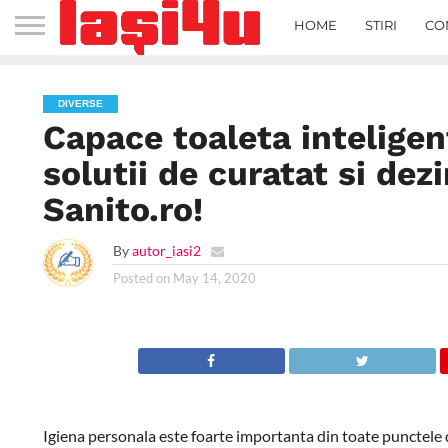
HOME
STIRI
CO
DIVERSE
Capace toaleta inteligen
solutii de curatat si dez
Sanito.ro!
By
autor_iasi2
Posted on
May 14, 2020
Igiena personala este foarte importanta din toate punctele d