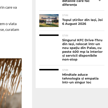
detaliile care fac
diferența
rin care va
STIRI
Topul știrilor din Iași, Joi
vem o viata
6 August 2026
ase, curatam
STIRI
Singurul KFC Drive-Thru
din Iași, relocat într-un
nou spaţiu din Palas, cu
peste 400 mp la interior
și servicii disponibile
non-stop
STIRI
Mindtale aduce
tehnologia și empatia
într-un singur loc