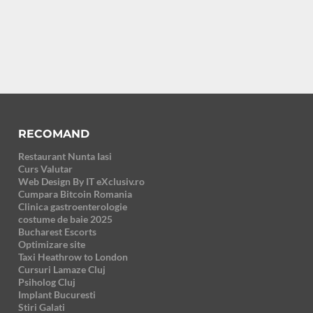
RECOMAND
Restaurant Nunta Iasi
Curs Valutar
Web Design By IT eXclusiv.ro
Cumpara Bitcoin Romania
Clinica gastroenterologie
costume de baie 2025
Bucharest Escorts
Optimizare site
Taxi Heathrow to London
Cursuri Lamaze Cluj
Psiholog Cluj
Implant Bucuresti
Stiri Galati