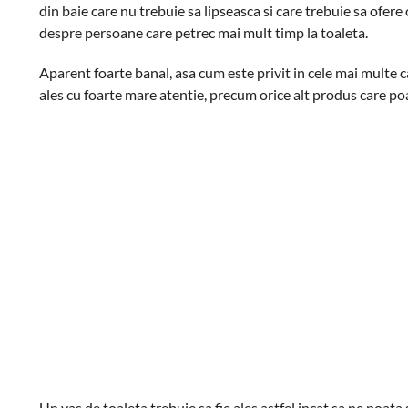
din baie care nu trebuie sa lipseasca si care trebuie sa ofere
despre persoane care petrec mai mult timp la toaleta.
Aparent foarte banal, asa cum este privit in cele mai multe 
ales cu foarte mare atentie, precum orice alt produs care poat
Un vas de toaleta trebuie sa fie ales astfel incat sa ne poata 