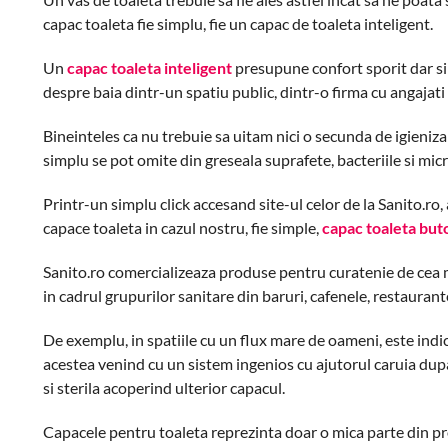
capac toaleta fie simplu, fie un capac de toaleta inteligent.
Un
capac toaleta inteligent
presupune confort sporit dar si 
despre baia dintr-un spatiu public, dintr-o firma cu angajat
Bineinteles ca nu trebuie sa uitam nici o secunda de igienizar
simplu se pot omite din greseala suprafete, bacteriile si micr
Printr-un simplu click accesand site-ul celor de la Sanito.ro
capace toaleta in cazul nostru, fie simple,
capac toaleta but
Sanito.ro comercializeaza produse pentru curatenie de cea mai 
in cadrul grupurilor sanitare din baruri, cafenele, restaurante
De exemplu, in spatiile cu un flux mare de oameni, este indica
acestea venind cu un sistem ingenios cu ajutorul caruia dupa fi
si sterila acoperind ulterior capacul.
Capacele pentru toaleta reprezinta doar o mica parte din pr