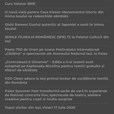
Curs Valutar BNR
O nouă viață pentru Casa Kieser: Monumentul istoric din
inima Iașului se redeschide sâmbătă
Oishi Ramen: Gustul autentic al Japoniei a sosit în inima
Iașului
SERILE FILMULUI ROMÂNESC (SFR) 17, la Palatul Culturii din
Iași
Peste 700 de tineri pe scena Festivalului Internațional
„Cătălina” și spectacole ale Ateneului Național Iași, la Palas
„Controlează-ți Glicemia” – Ediția a II-a! Ieșenii sunt
așteptați pe Esplanada Nicolina pentru testări gratuite și
sfaturi de sănătate
H2O Clean aduce la Iași primul locker de curățătorie textilă
din România
Palas Summer Fest transformă serile de vară în experiențe
de festival: concerte live, spectacole de teatru, ateliere
creative pentru copii și multe surprize
Topul știrilor din Iași, Vineri 17 Iulie 2026