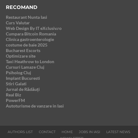
RECOMAND
Restaurant Nunta Iasi
Curs Valutar
Web Design By IT eXclusiv.ro
Cumpara Bitcoin Romania
Clinica gastroenterologie
costume de baie 2025
Bucharest Escorts
Optimizare site
Taxi Heathrow to London
Cursuri Lamaze Cluj
Psiholog Cluj
Implant Bucuresti
Stiri Galati
Jurnal de Rădăuți
Real Biz
PowerFM
Autoturisme de vanzare in Iasi
AUTHORS LIST
CONTACT
HOME
JOBS IN IASI
LATEST NEWS