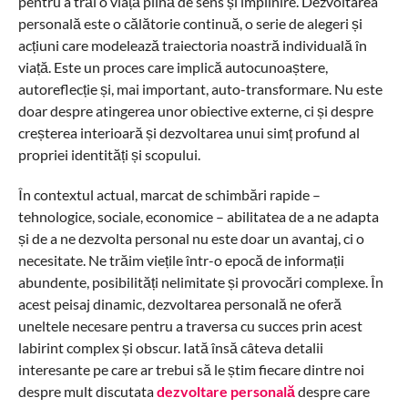
pentru a trăi o viață plină de sens și împlinire. Dezvoltarea
personală este o călătorie continuă, o serie de alegeri și
acțiuni care modelează traiectoria noastră individuală în
viață. Este un proces care implică autocunoaștere,
autoreflecție și, mai important, auto-transformare. Nu este
doar despre atingerea unor obiective externe, ci și despre
creșterea interioară și dezvoltarea unui simț profund al
propriei identități și scopului.
În contextul actual, marcat de schimbări rapide –
tehnologice, sociale, economice – abilitatea de a ne adapta
și de a ne dezvolta personal nu este doar un avantaj, ci o
necesitate. Ne trăim viețile într-o epocă de informații
abundente, posibilități nelimitate și provocări complexe. În
acest peisaj dinamic, dezvoltarea personală ne oferă
uneltele necesare pentru a traversa cu succes prin acest
labirint complex și obscur. Iată însă câteva detalii
interesante pe care ar trebui să le știm fiecare dintre noi
despre mult discutata
dezvoltare personală
despre care