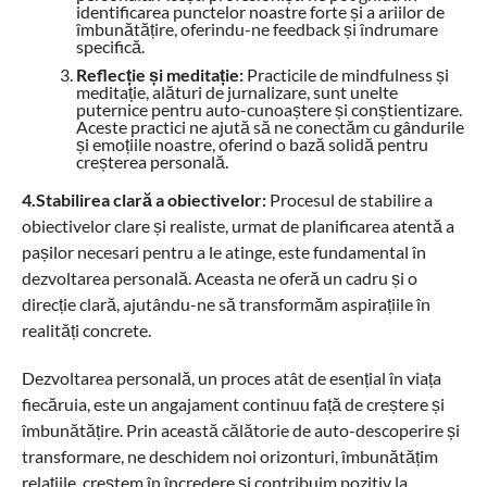
identificarea punctelor noastre forte și a ariilor de
îmbunătățire, oferindu-ne feedback și îndrumare
specifică.
Reflecție și meditație:
Practicile de mindfulness și
meditație, alături de jurnalizare, sunt unelte
puternice pentru auto-cunoaștere și conștientizare.
Aceste practici ne ajută să ne conectăm cu gândurile
și emoțiile noastre, oferind o bază solidă pentru
creșterea personală.
4.Stabilirea clară a obiectivelor:
Procesul de stabilire a
obiectivelor clare și realiste, urmat de planificarea atentă a
pașilor necesari pentru a le atinge, este fundamental în
dezvoltarea personală. Aceasta ne oferă un cadru și o
direcție clară, ajutându-ne să transformăm aspirațiile în
realități concrete.
Dezvoltarea personală, un proces atât de esențial în viața
fiecăruia, este un angajament continuu față de creștere și
îmbunătățire. Prin această călătorie de auto-descoperire și
transformare, ne deschidem noi orizonturi, îmbunătățim
relațiile, creștem în încredere și contribuim pozitiv la