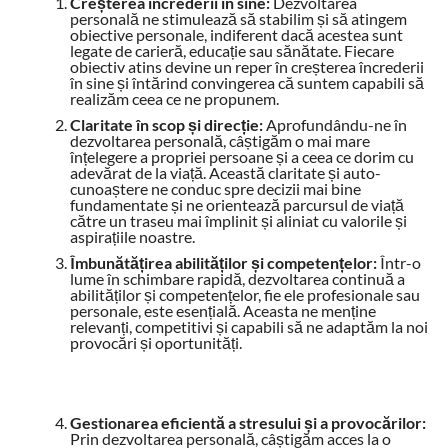
Creșterea încrederii în sine:
Dezvoltarea
personală ne stimulează să stabilim și să atingem
obiective personale, indiferent dacă acestea sunt
legate de carieră, educație sau sănătate. Fiecare
obiectiv atins devine un reper în creșterea încrederii
în sine și întărind convingerea că suntem capabili să
realizăm ceea ce ne propunem.
Claritate în scop și direcție:
Aprofundându-ne în
dezvoltarea personală, câștigăm o mai mare
înțelegere a propriei persoane și a ceea ce dorim cu
adevărat de la viață. Această claritate și auto-
cunoaștere ne conduc spre decizii mai bine
fundamentate și ne orientează parcursul de viață
către un traseu mai împlinit și aliniat cu valorile și
aspirațiile noastre.
Îmbunătățirea abilităților și competențelor:
Într-o
lume în schimbare rapidă, dezvoltarea continuă a
abilităților și competențelor, fie ele profesionale sau
personale, este esențială. Aceasta ne menține
relevanți, competitivi și capabili să ne adaptăm la noi
provocări și oportunități.
Gestionarea eficientă a stresului și a provocărilor:
Prin dezvoltarea personală, câștigăm acces la o