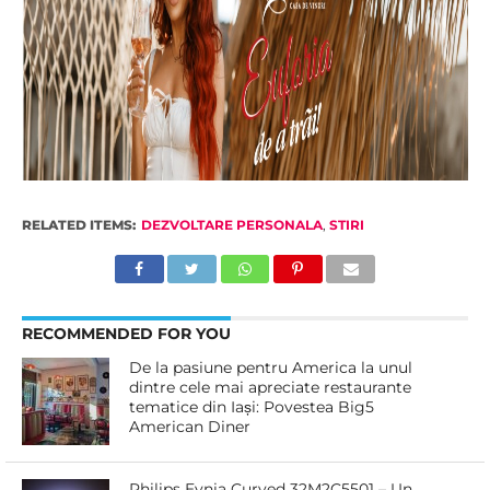
RELATED ITEMS:
DEZVOLTARE PERSONALA
,
STIRI
RECOMMENDED FOR YOU
De la pasiune pentru America la unul
dintre cele mai apreciate restaurante
tematice din Iași: Povestea Big5
American Diner
Philips Evnia Curved 32M2C5501 – Un