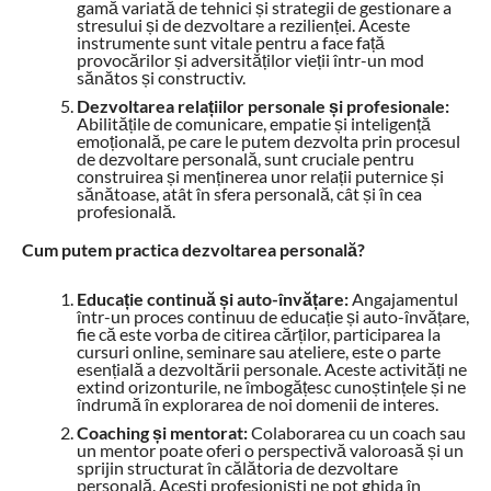
gamă variată de tehnici și strategii de gestionare a
stresului și de dezvoltare a rezilienței. Aceste
instrumente sunt vitale pentru a face față
provocărilor și adversităților vieții într-un mod
sănătos și constructiv.
Dezvoltarea relațiilor personale și profesionale:
Abilitățile de comunicare, empatie și inteligență
emoțională, pe care le putem dezvolta prin procesul
de dezvoltare personală, sunt cruciale pentru
construirea și menținerea unor relații puternice și
sănătoase, atât în sfera personală, cât și în cea
profesională.
Cum putem practica dezvoltarea personală?
Educație continuă și auto-învățare:
Angajamentul
într-un proces continuu de educație și auto-învățare,
fie că este vorba de citirea cărților, participarea la
cursuri online, seminare sau ateliere, este o parte
esențială a dezvoltării personale. Aceste activități ne
extind orizonturile, ne îmbogățesc cunoștințele și ne
îndrumă în explorarea de noi domenii de interes.
Coaching și mentorat:
Colaborarea cu un coach sau
un mentor poate oferi o perspectivă valoroasă și un
sprijin structurat în călătoria de dezvoltare
personală. Acești profesioniști ne pot ghida în