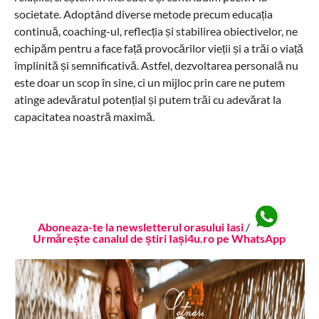
societate. Adoptând diverse metode precum educația
continuă, coaching-ul, reflecția și stabilirea obiectivelor, ne
echipăm pentru a face față provocărilor vieții și a trăi o viață
împlinită și semnificativă. Astfel, dezvoltarea personală nu
este doar un scop în sine, ci un mijloc prin care ne putem
atinge adevăratul potențial și putem trăi cu adevărat la
capacitatea noastră maximă.
Aboneaza-te la newsletterul orasului Iasi
/
Urmărește canalul de știri Iași4u.ro pe WhatsApp