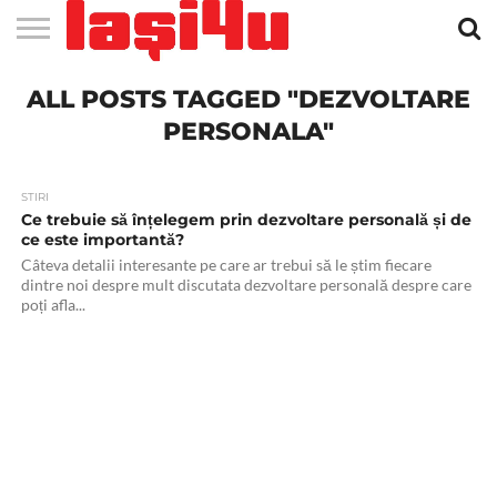
EVENIMENTE
ALL POSTS TAGGED "DEZVOLTARE
STIRI
APARTAMENTE
STIRI
JOBS
FILME
CLUBURI /
BARURI /
SALI DE
SALOANE DE
AGENTII
RESTAURANTE
PIZZA
PISCINA
FLORARII
RADIO
SPALATORII
TRACTARI
TAXI
CINEMA
TEATRU
HOTELURI
TEREN
TEREN
FARMACII
COFFEE-
FIRME DE
RENT
NOI IASI
IASI
IN
LA
DISCOTECI
CAFENELE
FORTA
INFRUMUSETARE
DE
IN IASI
IN
IN IASI
LIVE
AUTO
AUTO
IN
/
SPORTIV
TENIS
NON
TO-GO
PUBLICITATE
A
IASI
CINEMA
SI
TURISM
IASI
IN IASI
IASI
PENSIUNI
IASI
STOP
CAR
PERSONALA"
FITNESS
IASI
STIRI
Ce trebuie să înțelegem prin dezvoltare personală și de
ce este importantă?
Câteva detalii interesante pe care ar trebui să le știm fiecare
dintre noi despre mult discutata dezvoltare personală despre care
poți afla...