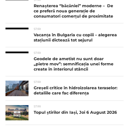
Renașterea “băcăniei” moderne – De
ce preferă noua generație de
consumatori comerțul de proximitate
STIRI
Vacanța în Bulgaria cu copiii – alegerea
stațiunii dictează tot sejurul
STIRI
Geodele de ametist nu sunt doar
„pietre mov”: semnificația unei forme
create în interiorul stâncii
STIRI
Greșeli critice în hidroizolarea teraselor:
detaliile care fac diferența
STIRI
Topul știrilor din Iași, Joi 6 August 2026