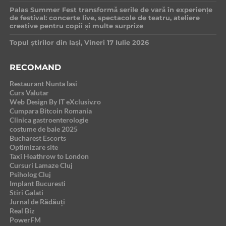
Palas Summer Fest transformă serile de vară în experiențe
de festival: concerte live, spectacole de teatru, ateliere
creative pentru copii și multe surprize
Topul știrilor din Iași, Vineri 17 Iulie 2026
RECOMAND
Restaurant Nunta Iasi
Curs Valutar
Web Design By IT eXclusiv.ro
Cumpara Bitcoin Romania
Clinica gastroenterologie
costume de baie 2025
Bucharest Escorts
Optimizare site
Taxi Heathrow to London
Cursuri Lamaze Cluj
Psiholog Cluj
Implant Bucuresti
Stiri Galati
Jurnal de Rădăuți
Real Biz
PowerFM