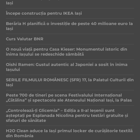
Iași
Începe construcția pentru IKEA Iași
Berăria H planifică o investiție de peste 40 milioane euro la
Iași
Curs Valutar BNR
O nouă viață pentru Casa Kieser: Monumentul istoric din
inima Iașului se redeschide sâmbătă
Oishi Ramen: Gustul autentic al Japoniei a sosit în inima
Iașului
SERILE FILMULUI ROMÂNESC (SFR) 17, la Palatul Culturii din
Iași
Peste 700 de tineri pe scena Festivalului Internațional
„Cătălina” și spectacole ale Ateneului Național Iași, la Palas
„Controlează-ți Glicemia” – Ediția a II-a! Ieșenii sunt
așteptați pe Esplanada Nicolina pentru testări gratuite și
sfaturi de sănătate
H2O Clean aduce la Iași primul locker de curățătorie textilă
din România