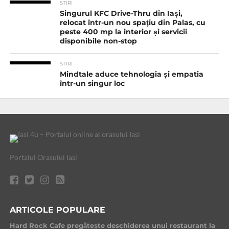
STIRI
Singurul KFC Drive-Thru din Iași,
relocat într-un nou spaţiu din Palas, cu
peste 400 mp la interior și servicii
disponibile non-stop
STIRI
Mindtale aduce tehnologia și empatia
într-un singur loc
Portalul Orasului Iasi
ARTICOLE POPULARE
Hard Rock Cafe pregătește deschiderea unui restaurant la