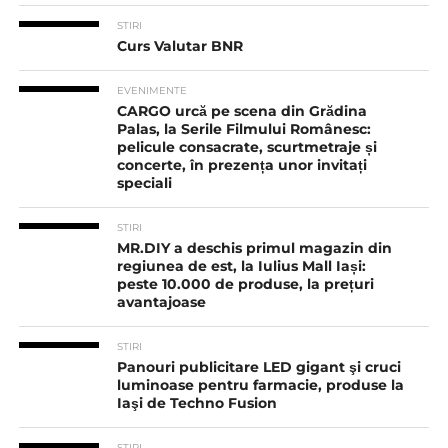
STIRI
Curs Valutar BNR
EVENIMENTE
CARGO urcă pe scena din Grădina
Palas, la Serile Filmului Românesc:
pelicule consacrate, scurtmetraje și
concerte, în prezența unor invitați
speciali
STIRI
MR.DIY a deschis primul magazin din
regiunea de est, la Iulius Mall Iași:
peste 10.000 de produse, la prețuri
avantajoase
STIRI
Panouri publicitare LED gigant şi cruci
luminoase pentru farmacie, produse la
Iaşi de Techno Fusion
STIRI