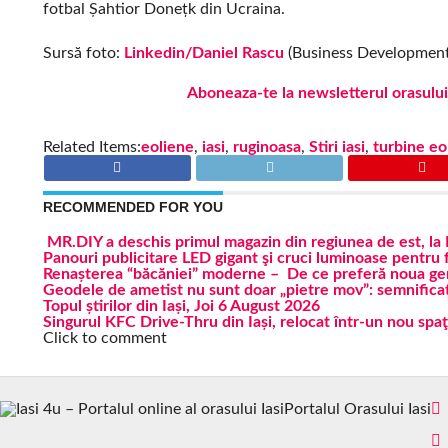
fotbal Șahtior Donețk din Ucraina.
Sursă foto:
Linkedin/Daniel Rascu
(Business Development
Aboneaza-te la newsletterul orasului
Related Items:
eoliene
,
iasi
,
ruginoasa
,
Stiri iasi
,
turbine eo
RECOMMENDED FOR YOU
MR.DIY a deschis primul magazin din regiunea de est, la I
Panouri publicitare LED gigant şi cruci luminoase pentru 
Renașterea “băcăniei” moderne – De ce preferă noua ge
Geodele de ametist nu sunt doar „pietre mov”: semnificați
Topul știrilor din Iași, Joi 6 August 2026
Singurul KFC Drive-Thru din Iași, relocat într-un nou spaţi
Click to comment
Portalul Orasului Iasi