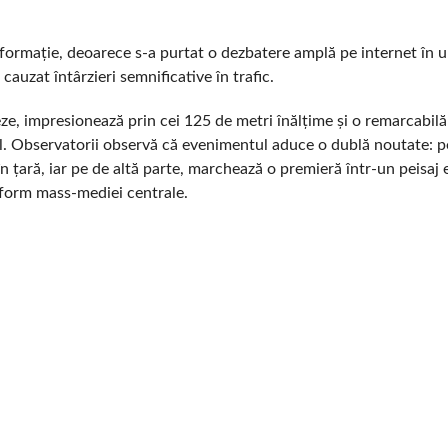
informație, deoarece s-a purtat o dezbatere amplă pe internet în u
auzat întârzieri semnificative în trafic.
eze, impresionează prin cei 125 de metri înălțime și o remarcabil
al. Observatorii observă că evenimentul aduce o dublă noutate: p
n țară, iar pe de altă parte, marchează o premieră într-un peisaj 
form mass-mediei centrale.