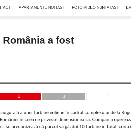
NTACT
APARTAMENTE NOI IASI
FOTO VIDEO NUNTA IASI
E
 România a fost
COMMENTS
augurală a unei turbine eoliene în cadrul complexului de la Rug
 României în ceea ce privește dimensiunea sa. Compania opereaz
, se preconizează că parcul va găzdui 10 turbine în total, contri