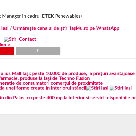
 Manager în cadrul DTEK Renewables)
 Iasi
/
Urmărește canalul de știri Iași4u.ro pe WhatsApp
liene
ulius Mall Iași: peste 10.000 de produse, la prețuri avantajoase
farmacie, produse la Iaşi de Techno Fusion
nerație de consumatori comerțul de proximitate
a unei forme create în interiorul stâncii
u din Palas, cu peste 400 mp la interior și servicii disponibile 