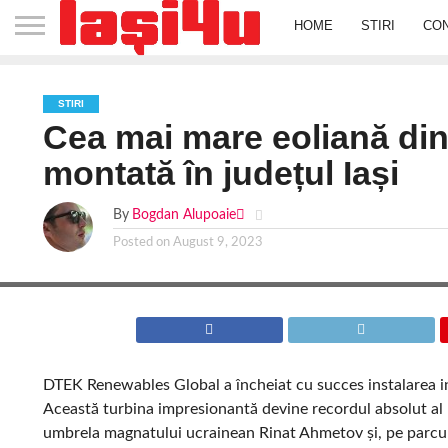
HOME
STIRI
CO
STIRI
Cea mai mare eoliană din
montată în județul Iași
By
Bogdan Alupoaie
Posted on
August 9, 2023
DTEK Renewables Global a încheiat cu succes instalarea in
Această turbina impresionantă devine recordul absolut al
umbrela magnatului ucrainean Rinat Ahmetov și, pe parcurs