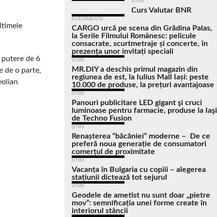
STIRI
Curs Valutar BNR
EVENIMENTE
ltimele
CARGO urcă pe scena din Grădina Palas,
la Serile Filmului Românesc: pelicule
consacrate, scurtmetraje și concerte, în
prezența unor invitați speciali
ă putere de 6
STIRI
MR.DIY a deschis primul magazin din
e de o parte,
regiunea de est, la Iulius Mall Iași: peste
eolian
10.000 de produse, la prețuri avantajoase
STIRI
Panouri publicitare LED gigant şi cruci
luminoase pentru farmacie, produse la Iaşi
de Techno Fusion
STIRI
Renașterea “băcăniei” moderne – De ce
preferă noua generație de consumatori
comerțul de proximitate
STIRI
Vacanța în Bulgaria cu copiii – alegerea
stațiunii dictează tot sejurul
STIRI
Geodele de ametist nu sunt doar „pietre
mov”: semnificația unei forme create în
interiorul stâncii