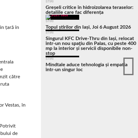
STIRI
Greșeli critice în hidroizolarea teraselor:
detaliile care fac diferența
STIRI
Topul știrilor din Iași, Joi 6 August 2026
in țară în
STIRI
Singurul KFC Drive-Thru din Iași, relocat
într-un nou spaţiu din Palas, cu peste 400
mp la interior și servicii disponibile non-
stop
STIRI
entrala
Mindtale aduce tehnologia și empatia
Se
într-un singur loc
nzit către
 ruta
or Vestas, în
Potrivit
ubului de