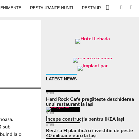
VENIMENTE
RESTAURANTE NUNTI
RESTAURANTE IN IASI
LATEST NEWS
STIRI
Hard Rock Cafe pregătește deschiderea
unui restaurant la Iași
STIRI
Începe construcția pentru IKEA Iași
inoasa.
STIRI
ă sub
Berăria H planifică o investiție de peste
buind la o
40 milioane euro la Iași