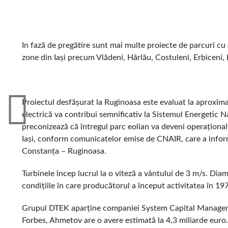
In fază de pregătire sunt mai multe proiecte de parcuri cu e
zone din Iași precum Vlădeni, Hârlău, Costuleni, Erbiceni,
Proiectul desfășurat la Ruginoasa este evaluat la aproximat
electrică va contribui semnificativ la Sistemul Energetic
preconizează că întregul parc eolian va deveni operațional p
Iași, conform comunicatelor emise de CNAIR, care a informa
Constanța – Ruginoasa.
Turbinele încep lucrul la o viteză a vântului de 3 m/s. Diam
condițiile în care producătorul a început activitatea în 19
Grupul DTEK aparține companiei System Capital Management
Forbes, Ahmetov are o avere estimată la 4,3 miliarde euro