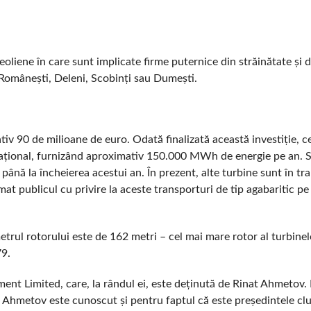
oliene în care sunt implicate firme puternice din străinătate și d
 Românești, Deleni, Scobinți sau Dumești.
iv 90 de milioane de euro. Odată finalizată această investiție, c
 Național, furnizând aproximativ 150.000 MWh de energie pe an. 
ână la încheierea acestui an. În prezent, alte turbine sunt în tra
t publicul cu privire la aceste transporturi de tip agabaritic pe
etrul rotorului este de 162 metri – cel mai mare rotor al turbinel
79.
 Limited, care, la rândul ei, este deținută de Rinat Ahmetov. 
. Ahmetov este cunoscut și pentru faptul că este președintele cl