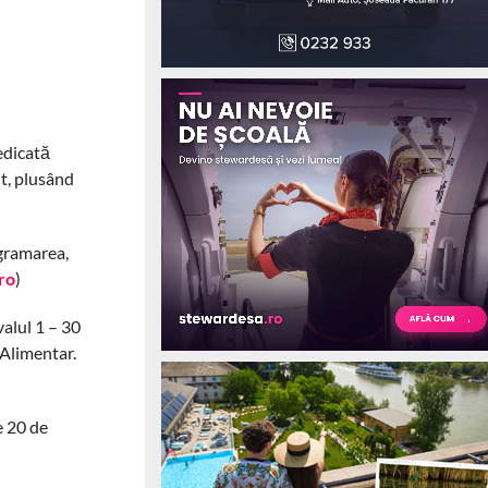
edicată
nt, plusând
ogramarea,
ro
)
valul 1 – 30
 Alimentar.
e 20 de