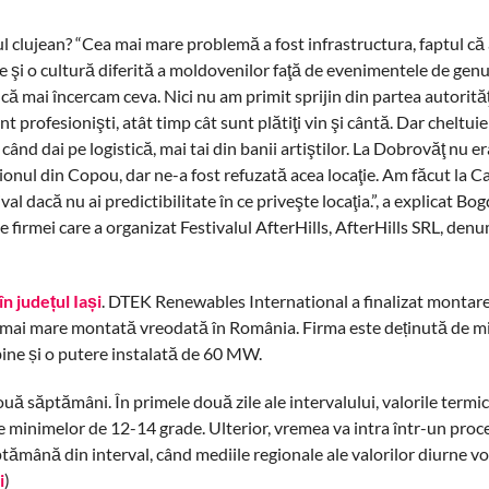
clujean? “Cea mai mare problemă a fost infrastructura, faptul că 
 e şi o cultură diferită a moldovenilor faţă de evenimentele de genu
că mai încercam ceva. Nici nu am primit sprijin din partea autorităţ
nt profesionişti, atât timp cât sunt plătiţi vin şi cântă. Dar cheltuiel
ând dai pe logistică, mai tai din banii artiştilor. La Dobrovăţ nu er
tadionul din Copou, dar ne-a fost refuzată acea locaţie. Am făcut la 
al dacă nu ai predictibilitate în ce priveşte locaţia.”, a explicat Bo
firmei care a organizat Festivalul AfterHills, AfterHills SRL, denum
n județul Iași
. DTEK Renewables International a finalizat montar
a mai mare montată vreodată în România. Firma este deținută de mi
rbine și o putere instalată de 60 MW.
 săptămâni. În primele două zile ale intervalului, valorile termice
le minimelor de 12-14 grade. Ulterior, vremea va intra într-un proc
ptămână din interval, când mediile regionale ale valorilor diurne vo
i
)