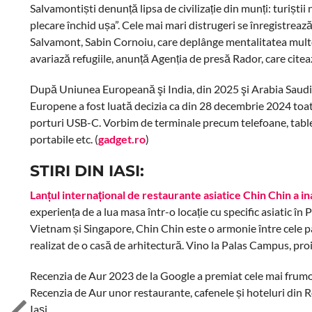
Salvamontiști denunță lipsa de civilizație din munți: turiștii n
plecare închid ușa”. Cele mai mari distrugeri se înregistreaz
Salvamont, Sabin Cornoiu, care deplânge mentalitatea multor 
avariază refugiile, anunță Agenția de presă Rador, care cite
După Uniunea Europeană şi India, din 2025 şi Arabia Saudit
Europene a fost luată decizia ca din 28 decembrie 2024 toate
porturi USB-C. Vorbim de terminale precum telefoane, tablete
portabile etc. (
gadget.ro
)
STIRI DIN IASI:
Lanțul internațional de restaurante asiatice Chin Chin a i
experiența de a lua masa într-o locație cu specific asiatic în
Vietnam și Singapore, Chin Chin este o armonie între cele patru
realizat de o casă de arhitectură. Vino la Palas Campus, pro
Recenzia de Aur 2023 de la Google a premiat cele mai frumo
Recenzia de Aur unor restaurante, cafenele și hoteluri din Ro
Iași.