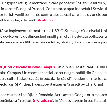
u îngrijesc refugiile montane în care poposesc. ”Nu toți le întrețin, n
ă în zonele Bucegi și Predeal. Constatarea aparține șefului Serviciu
turiști veniți pe munte pentru a se caza, și care distrug unele bun
ază Radio Târgu Mureș. (
Profit.ro
)
ă va implementa formatul unic USB-C. Ştim deja că la nivelul Uni
 device-urile de dimensiuni medii şi mici să fie dotate obligatoriu
, e-readere, căști, aparate de fotografiat digitale, console de joc
naugurat o locație în Palas Campus
. Unic în Iași, restaurantul Chin
 Palas Campus. Un concept special, ce reunește tradiții din China, J
 culturi asiatice, atât în bucătărie, cât și în design-ul interior, ca
iectul din Sf Andrei, și descoperă experiența unică by Chin Chin!
ase castele și cetăți din România. Anul acesta Google nu a mai aco
mânia, ca în trecut. (
nwradu.ro
). In Moldova avem in top Palatul 