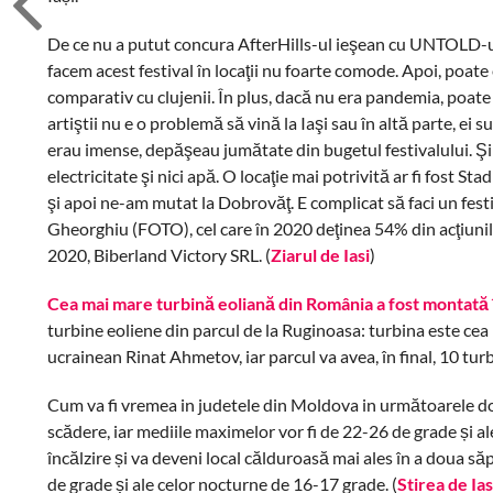
De ce nu a putut concura AfterHills-ul ieşean cu UNTOLD-ul 
facem acest festival în locaţii nu foarte comode. Apoi, poate
comparativ cu clujenii. În plus, dacă nu era pandemia, poate 
artiştii nu e o problemă să vină la Iaşi sau în altă parte, ei su
erau imense, depăşeau jumătate din bugetul festivalului. Şi c
electricitate şi nici apă. O locaţie mai potrivită ar fi fost S
şi apoi ne-am mutat la Dobrovăţ. E complicat să faci un festiv
Gheorghiu (FOTO), cel care în 2020 deţinea 54% din acţiunile 
2020, Biberland Victory SRL. (
Ziarul de Iasi
)
Cea mai mare turbină eoliană din România a fost montată î
turbine eoliene din parcul de la Ruginoasa: turbina este ce
ucrainean Rinat Ahmetov, iar parcul va avea, în final, 10 tu
Cum va fi vremea in judetele din Moldova in următoarele două
scădere, iar mediile maximelor vor fi de 22-26 de grade și a
încălzire și va deveni local călduroasă mai ales în a doua să
de grade și ale celor nocturne de 16-17 grade. (
Stirea de Ias