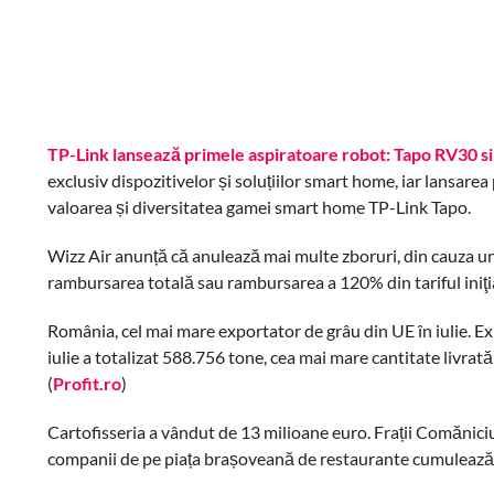
TP-Link lansează primele aspiratoare robot: Tapo RV30 s
exclusiv dispozitivelor și soluțiilor smart home, iar lansar
valoarea și diversitatea gamei smart home TP-Link Tapo.
Wizz Air anunță că anulează mai multe zboruri, din cauza uno
rambursarea totală sau rambursarea a 120% din tariful iniţia
România, cel mai mare exportator de grâu din UE în iulie. Exp
iulie a totalizat 588.756 tone, cea mai mare cantitate livra
(
Profit.ro
)
Cartofisseria a vândut de 13 milioane euro. Frații Comăniciu
companii de pe piața brașoveană de restaurante cumulează af