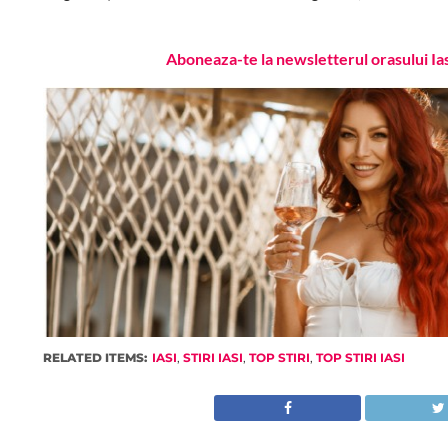
Aboneaza-te la newsletterul orasului Ia
RELATED ITEMS:
IASI
,
STIRI IASI
,
TOP STIRI
,
TOP STIRI IASI