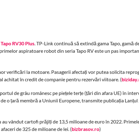
i Tapo RV30 Plus
. TP-Link continuă să extindă gama Tapo, gamă d
ea primelor aspiratoare robot din seria Tapo RV este un pas importa
r verificări la motoare. Pasagerii afectați vor putea solicita repr
l achitat în credit de companie pentru rezervări viitoare. (
biziday.
ortul de grâu românesc pe piețele terțe (țări din afara UE) în inter
tă de o țară membră a Uniunii Europene, transmite publicația Lanțul
 au vândut cartofi prăjiți de 13,5 milioane de euro în 2022. Primel
aceri de 325 de milioane de lei. (
bizbrasov.ro
)