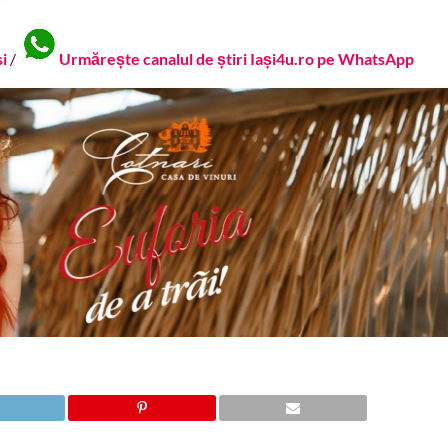
si
/
Urmărește canalul de știri Iași4u.ro pe WhatsApp