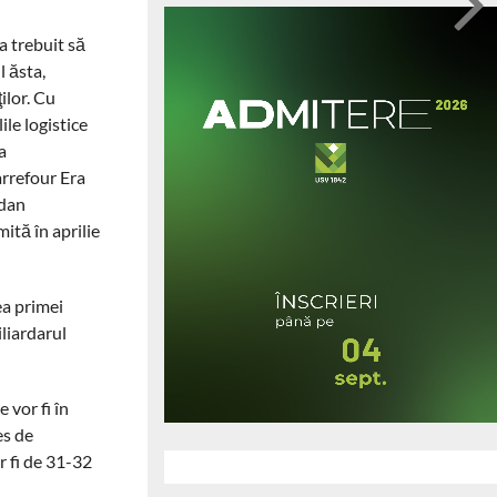
a trebuit să
l ăsta,
ilor. Cu
ile logistice
a
Carrefour Era
gdan
ită în aprilie
ea primei
liardarul
 vor fi în
es de
r fi de 31-32