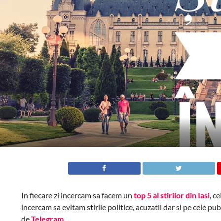
In fiecare zi incercam sa facem un
top 5 al stirilor din Iasi
, c
incercam sa evitam stirile politice, acuzatii dar si pe cele pu
de
Telegram
.