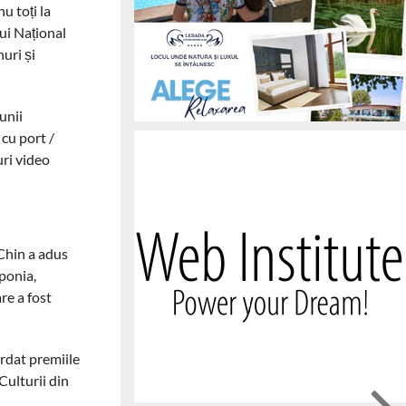
u toți la
lui Național
uri și
unii
 cu port /
uri video
 Chin a adus
aponia,
re a fost
rdat premiile
Culturii din