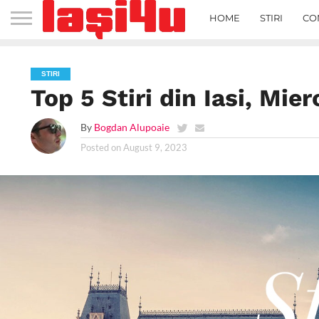
HOME
STIRI
CO
STIRI
Top 5 Stiri din Iasi, Mie
By
Bogdan Alupoaie
Posted on
August 9, 2023