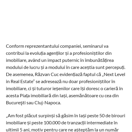
Conform reprezentantului companiei, seminarul va
contribui la evoluția agenților și a profesioniștilor din
imobiliare, având un impact puternic în îmbunătățirea
modului de lucru și a modului în care aceștia sunt percepuți.
De asemenea, Răzvan Cuc evidențiază faptul că „Next Level
in Real Estate” se adresează nu doar profesioniștilor în
imobiliare, ci și tuturor ieșenilor care își doresc o carieră în
acesta Piața imobiliară din Iași, asemănătoare cu cea din
Bucureşti sau Cluj-Napoca.
„Am fost plăcut surpinși să găsim în Iași peste 50 de birouri
imobiliare și peste 100.000 de tranzacții intermediate în
ultimii 5 ani, motiv pentru care ne așteptăm la un număr