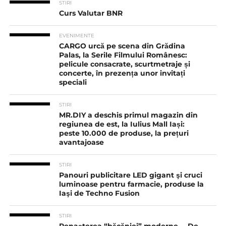
STIRI
Curs Valutar BNR
EVENIMENTE
CARGO urcă pe scena din Grădina
Palas, la Serile Filmului Românesc:
pelicule consacrate, scurtmetraje și
concerte, în prezența unor invitați
speciali
STIRI
MR.DIY a deschis primul magazin din
regiunea de est, la Iulius Mall Iași:
peste 10.000 de produse, la prețuri
avantajoase
STIRI
Panouri publicitare LED gigant şi cruci
luminoase pentru farmacie, produse la
Iaşi de Techno Fusion
STIRI