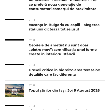
Renașterea “băcăniei” moderne – De
ce preferă noua generație de
consumatori comerțul de proximitate
STIRI
Vacanța în Bulgaria cu copiii – alegerea
stațiunii dictează tot sejurul
STIRI
Geodele de ametist nu sunt doar
„pietre mov”: semnificația unei forme
create în interiorul stâncii
STIRI
Greșeli critice în hidroizolarea teraselor:
detaliile care fac diferența
STIRI
Topul știrilor din Iași, Joi 6 August 2026
STIRI