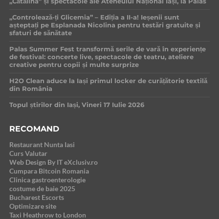
„Cătălina” și spectacole ale Ateneului Național Iași, la Palas
„Controlează-ți Glicemia” – Ediția a II-a! Ieșenii sunt
așteptați pe Esplanada Nicolina pentru testări gratuite și
sfaturi de sănătate
Palas Summer Fest transformă serile de vară în experiențe
de festival: concerte live, spectacole de teatru, ateliere
creative pentru copii și multe surprize
H2O Clean aduce la Iași primul locker de curățătorie textilă
din România
Topul știrilor din Iași, Vineri 17 Iulie 2026
RECOMAND
Restaurant Nunta Iasi
Curs Valutar
Web Design By IT eXclusiv.ro
Cumpara Bitcoin Romania
Clinica gastroenterologie
costume de baie 2025
Bucharest Escorts
Optimizare site
Taxi Heathrow to London