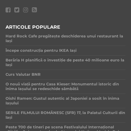
ARTICOLE POPULARE
Hard Rock Cafe pregătește deschiderea unui restaurant la
Iași
Începe construcția pentru IKEA Iași
Berăria H planifică o investiție de peste 40 milioane euro la
Iași
Curs Valutar BNR
O nouă viață pentru Casa Kieser: Monumentul istoric din
inima Iașului se redeschide sâmbătă
Oishi Ramen: Gustul autentic al Japoniei a sosit în inima
Iașului
SERILE FILMULUI ROMÂNESC (SFR) 17, la Palatul Culturii din
Iași
Peste 700 de tineri pe scena Festivalului Internațional