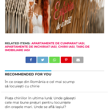
RELATED ITEMS:
APARTAMENTE DE CUMPARAT IASI
,
APARTAMENTE DE INCHIRIAT IASI
,
CHIRII IASI
,
TARG DE
IMOBILIARE IASI
RECOMMENDED FOR YOU
În ce orașe din România e cel mai scump
să locuiești cu chirie
Piața chiriilor în ultima lună: Unde găsești
cele mai bune prețuri pentru locuințele
din orașele mari. Unde se află Iașiul?