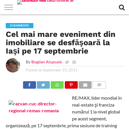
EVENIMENTE
STIRI
APARTAMENTE
STIRI
JOBS
FILME
CLUBURI /
BARURI /
SALI DE
SALOANE DE
AGENTII
RESTAURANTE
PIZZA
PISCINA
FLORARII
RADIO
SPALATORII
TRACTARI
TAXI
CINEMA
TEATRU
HOTELURI
TEREN
TEREN
FARMACII
COFFEE-
FIRME DE
RENT
EVENIMENTE
NOI IASI
IASI
IN
LA
DISCOTECI
CAFENELE
FORTA
INFRUMUSETARE
DE
IN IASI
IN
IN IASI
LIVE
AUTO
AUTO
IN
/
SPORTIV
TENIS
NON
TO-GO
PUBLICITATE
A
Cel mai mare eveniment din
IASI
CINEMA
SI
TURISM
IASI
IN IASI
IASI
PENSIUNI
IASI
STOP
CAR
FITNESS
IASI
imobiliare se desfăşoară la
Iaşi pe 17 septembrie
By
Bogdan Alupoaie
Posted on
September 10, 2015
COMMENTS
RE/MAX, lider mondial în
real-estate şi franciza
numărul 1 la nivel global
pe acest segment,
organizează, pe 17 septembrie, prima sesiune de training