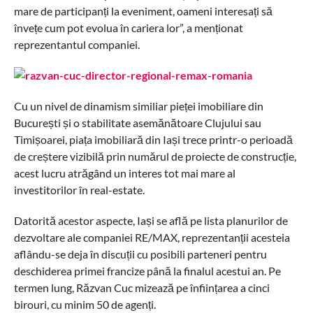
mare de participanți la eveniment, oameni interesați să
învețe cum pot evolua în cariera lor”, a menționat
reprezentantul companiei.
Cu un nivel de dinamism similiar pieței imobiliare din
București și o stabilitate asemănătoare Clujului sau
Timișoarei, piața imobiliară din Iași trece printr-o perioadă
de creștere vizibilă prin numărul de proiecte de construcție,
acest lucru atrăgând un interes tot mai mare al
investitorilor în real-estate.
Datorită acestor aspecte, Iași se află pe lista planurilor de
dezvoltare ale companiei RE/MAX, reprezentanții acesteia
aflându-se deja în discuții cu posibili parteneri pentru
deschiderea primei francize până la finalul acestui an. Pe
termen lung, Răzvan Cuc mizează pe înființarea a cinci
birouri, cu minim 50 de agenți.