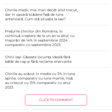
Chiriile medii, mai mari decât anul trecut,
dar în ușoară scădere față de luna
anterioară. Cum stă situația la Iași?
Prețurile chiriilor din România, în
continuă creștere de la un an la altul, cu
majorări de 14% în septembrie 2024
comparativ cu septembrie 2023
Chirii Iași: Găsește locuința ideală fără
bătăi de cap și fără reclame enervante
Chiriile au scăzut în medie cu 3% în luna
aprilie, comparativ cu luna martie, însă
au crescut cu 15% comparativ cu anul
2023
CLICK TO COMMENT