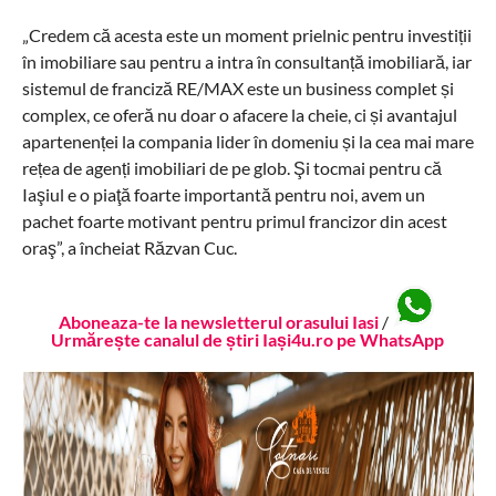
„Credem că acesta este un moment prielnic pentru investiții
în imobiliare sau pentru a intra în consultanță imobiliară, iar
sistemul de franciză RE/MAX este un business complet și
complex, ce oferă nu doar o afacere la cheie, ci și avantajul
apartenenței la compania lider în domeniu și la cea mai mare
rețea de agenți imobiliari de pe glob. Şi tocmai pentru că
Iaşiul e o piaţă foarte importantă pentru noi, avem un
pachet foarte motivant pentru primul francizor din acest
oraş”, a încheiat Răzvan Cuc.
Aboneaza-te la newsletterul orasului Iasi
/
Urmărește canalul de știri Iași4u.ro pe WhatsApp