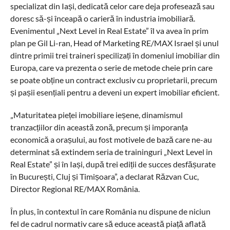
specializat din Iași, dedicată celor care deja profesează sau
doresc să-și înceapă o carieră în industria imobiliară.
Evenimentul „Next Level in Real Estate” îl va avea în prim
plan pe Gil Li-ran, Head of Marketing RE/MAX Israel și unul
dintre primii trei traineri specilizați în domeniul imobiliar din
Europa, care va prezenta o serie de metode cheie prin care
se poate obține un contract exclusiv cu proprietarii, precum
și pașii esențiali pentru a deveni un expert imobiliar eficient.
„Maturitatea pieței imobiliare ieșene, dinamismul
tranzacțiilor din această zonă, precum și imporanța
economică a orașului, au fost motivele de bază care ne-au
determinat să extindem seria de traininguri „Next Level in
Real Estate” și în Iași, după trei ediții de succes desfășurate
în București, Cluj și Timișoara”, a declarat Răzvan Cuc,
Director Regional RE/MAX România.
În plus, în contextul în care România nu dispune de niciun
fel de cadrul normativ care să educe această piață aflată