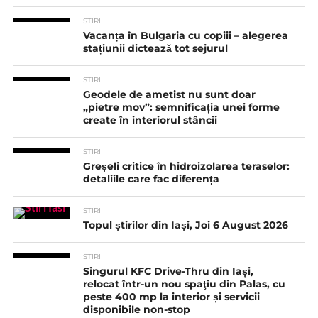
STIRI
Vacanța în Bulgaria cu copiii – alegerea
stațiunii dictează tot sejurul
STIRI
Geodele de ametist nu sunt doar
„pietre mov”: semnificația unei forme
create în interiorul stâncii
STIRI
Greșeli critice în hidroizolarea teraselor:
detaliile care fac diferența
STIRI
Topul știrilor din Iași, Joi 6 August 2026
STIRI
Singurul KFC Drive-Thru din Iași,
relocat într-un nou spaţiu din Palas, cu
peste 400 mp la interior și servicii
disponibile non-stop