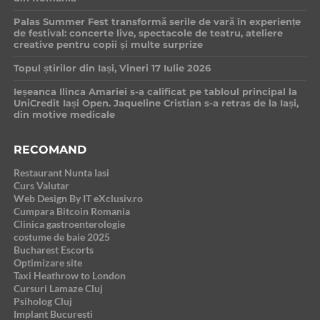
Palas Summer Fest transformă serile de vară în experiențe
de festival: concerte live, spectacole de teatru, ateliere
creative pentru copii și multe surprize
Topul știrilor din Iași, Vineri 17 Iulie 2026
Ieșeanca Ilinca Amariei s-a calificat pe tabloul principal la
UniCredit Iași Open. Jaqueline Cristian s-a retras de la Iași,
din motive medicale
RECOMAND
Restaurant Nunta Iasi
Curs Valutar
Web Design By IT eXclusiv.ro
Cumpara Bitcoin Romania
Clinica gastroenterologie
costume de baie 2025
Bucharest Escorts
Optimizare site
Taxi Heathrow to London
Cursuri Lamaze Cluj
Psiholog Cluj
Implant Bucuresti