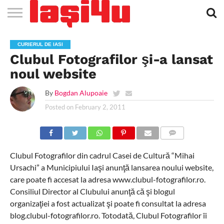
EVENIMENTE
STIRI
APARTAMENTE
STIRI
JOBS
FILME
CLUBURI /
BARURI /
SALI DE
SALOANE DE
AGENTII
RESTAURANTE
PIZZA
PISCINA
FLORARII
RADIO
SPALATORII
TRACTARI
TAXI
CINEMA
TEATRU
HOTELURI
TEREN
TEREN
FARMACII
COFFEE-
FIRME DE
RENT
CURIERUL DE IASI
NOI IASI
IASI
IN
LA
DISCOTECI
CAFENELE
FORTA
INFRUMUSETARE
DE
IN IASI
IN
IN IASI
LIVE
AUTO
AUTO
IN
/
SPORTIV
TENIS
NON
TO-GO
PUBLICITATE
A
Clubul Fotografilor şi-a lansat
IASI
CINEMA
SI
TURISM
IASI
IN IASI
IASI
PENSIUNI
IASI
STOP
CAR
FITNESS
IASI
noul website
By
Bogdan Alupoaie
Posted on
February 2, 2011
COMMENTS
Clubul Fotografilor din cadrul Casei de Cultură “Mihai
Ursachi” a Municipiului Iaşi anunţă lansarea noului website,
care poate fi accesat la adresa www.clubul-fotografilor.ro.
Consiliul Director al Clubului anunţă că şi blogul
organizaţiei a fost actualizat şi poate fi consultat la adresa
blog.clubul-fotografilor.ro. Totodată, Clubul Fotografilor îi