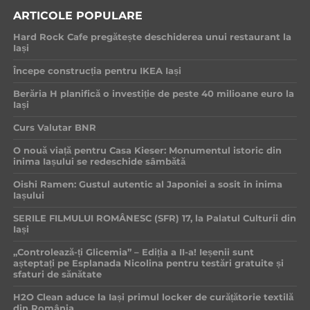
ARTICOLE POPULARE
Hard Rock Cafe pregătește deschiderea unui restaurant la
Iași
Începe construcția pentru IKEA Iași
Berăria H planifică o investiție de peste 40 milioane euro la
Iași
Curs Valutar BNR
O nouă viață pentru Casa Kieser: Monumentul istoric din
inima Iașului se redeschide sâmbătă
Oishi Ramen: Gustul autentic al Japoniei a sosit în inima
Iașului
SERILE FILMULUI ROMÂNESC (SFR) 17, la Palatul Culturii din
Iași
„Controlează-ți Glicemia” – Ediția a II-a! Ieșenii sunt
așteptați pe Esplanada Nicolina pentru testări gratuite și
sfaturi de sănătate
H2O Clean aduce la Iași primul locker de curățătorie textilă
din România