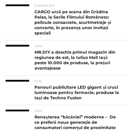
EVENIMENTE
CARGO urcă pe scena din Grădina
Palas, la Serile Filmului Românesc:
pelicule consacrate, scurtmetraje și
concerte, în prezența unor invitați
speciali
STIRI
MR.DIY a deschis primul magazin din
regiunea de est, la Iulius Mall Iași:
peste 10.000 de produse, la prețuri
avantajoase
STIRI
Panouri publicitare LED gigant şi cruci
luminoase pentru farmacie, produse la
Iaşi de Techno Fusion
STIRI
Renașterea “băcăniei” moderne – De
ce preferă noua generație de
consumatori comerțul de proximitate