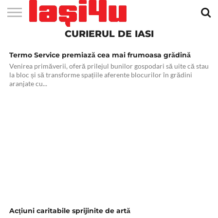
ieşeniFundaţia culturală
Timpul în Copou
CURIERUL DE IASI
EVENIMENTE
STIRI
APARTAMENTE
STIRI
JOBS
FILME
CLUBURI /
BARURI /
SALI DE
SALOANE DE
AGENTII
RESTAURANTE
PIZZA
PISCINA
FLORARII
RADIO
SPALATORII
TRACTARI
TAXI
CINEMA
TEATRU
HOTELURI
TEREN
TEREN
FARMACII
COFFEE-
FIRME DE
RENT
NOI IASI
IASI
IN
LA
DISCOTECI
CAFENELE
FORTA
INFRUMUSETARE
DE
IN IASI
IN
IN IASI
LIVE
AUTO
AUTO
IN
/
SPORTIV
TENIS
NON
TO-GO
PUBLICITATE
A
Termo Service premiază cea mai frumoasa grădină
IASI
CINEMA
SI
TURISM
IASI
IN IASI
IASI
PENSIUNI
IASI
STOP
CAR
FITNESS
IASI
Venirea primăverii, oferă prilejul bunilor gospodari să uite că stau
la bloc și să transforme spațiile aferente blocurilor în grădini
aranjate cu...
Acţiuni caritabile sprijinite de artă