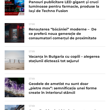
Panouri publicitare LED gigant şi cruci
luminoase pentru farmacie, produse la
Iaşi de Techno Fusion
STIRI
Renașterea “băcăniei” moderne – De
ce preferă noua generație de
consumatori comerțul de proximitate
STIRI
Vacanța în Bulgaria cu copiii – alegerea
stațiunii dictează tot sejurul
STIRI
Geodele de ametist nu sunt doar
„pietre mov”: semnificația unei forme
create în interiorul stâncii
STIRI