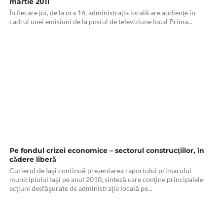
martie 2011
În fiecare joi, de la ora 16, administraţia locală are audienţe în
cadrul unei emisiuni de la postul de televiziune local Prima...
Pe fondul crizei economice – sectorul construcţiilor, în
cădere liberă
Curierul de Iaşi continuă prezentarea raportului primarului
municipiului Iaşi pe anul 2010, sinteză care conţine principalele
acţiuni desfăşurate de administraţia locală pe...