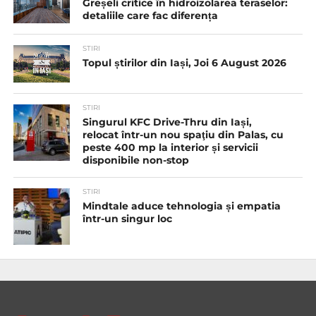
Greșeli critice în hidroizolarea teraselor:
detaliile care fac diferența
STIRI
Topul știrilor din Iași, Joi 6 August 2026
STIRI
Singurul KFC Drive-Thru din Iași,
relocat într-un nou spaţiu din Palas, cu
peste 400 mp la interior și servicii
disponibile non-stop
STIRI
Mindtale aduce tehnologia și empatia
într-un singur loc