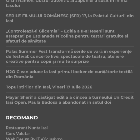
Oishi Ramen: Gustul autentic al Japoniei a sosit în inima
Iașului
SERILE FILMULUI ROMÂNESC (SFR) 17, la Palatul Culturii din
Iași
„Controlează-ți Glicemia” – Ediția a II-a! Ieșenii sunt
așteptați pe Esplanada Nicolina pentru testări gratuite și
sfaturi de sănătate
Palas Summer Fest transformă serile de vară în experiențe
de festival: concerte live, spectacole de teatru, ateliere
creative pentru copii și multe surprize
H2O Clean aduce la Iași primul locker de curățătorie textilă
din România
Topul știrilor din Iași, Vineri 17 Iulie 2026
Mayar Sherif a câștigat ediția a cincea a turneului UniCredit
Iași Open. Paula Badosa a abandonat în setul doi
RECOMAND
Restaurant Nunta Iasi
Curs Valutar
Web Design By IT eXclusiv.ro