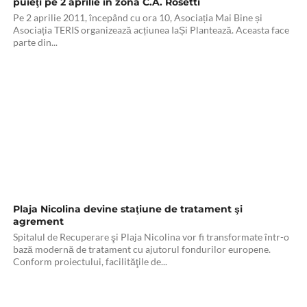
puieţi pe 2 aprilie în zona C.A. Rosetti
Pe 2 aprilie 2011, începând cu ora 10, Asociația Mai Bine și
Asociația TERIS organizează acțiunea IaȘi Plantează. Aceasta face
parte din...
Plaja Nicolina devine staţiune de tratament şi
agrement
Spitalul de Recuperare şi Plaja Nicolina vor fi transformate într-o
bază modernă de tratament cu ajutorul fondurilor europene.
Conform proiectului, facilităţile de...