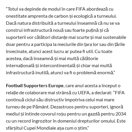
“Totul va depinde de modul în care FIFA abordează cu
onestitate amprenta de carbon și ecologică a turneului.
Dacă natura distribuită a turneului înseamnă că nu se va
construi infrastructură nouă sau foarte puțină și că
suporterii vor călători distanțe mai scurte și mai sustenabile
doar pentru a participa la meciurile din țara lor sau din țările
învecinate, atunci acest lucru ar putea fi util. Cu toate
acestea, dacă înseamnă și mai multă călătorie
internațională și intercontinentală și chiar mai multă
infrastructură inutilă, atunci va fi o problemă enormă.”
Football Supporters Europe
, care anul acesta a început o
relație de colaborare mai strânsă cu UEFA, a declarat: “FIFA
continuă ciclul său distructiv împotriva celui mai mare
turneu de pe Pământ. Dezastruos pentru suporteri, ignoră
mediul și întinde covorul roșu pentru un gazdă pentru 2034
cu un record îngrozitor în domeniul drepturilor omului. Este
sfârșitul Cupei Mondiale așa cum o știm.”