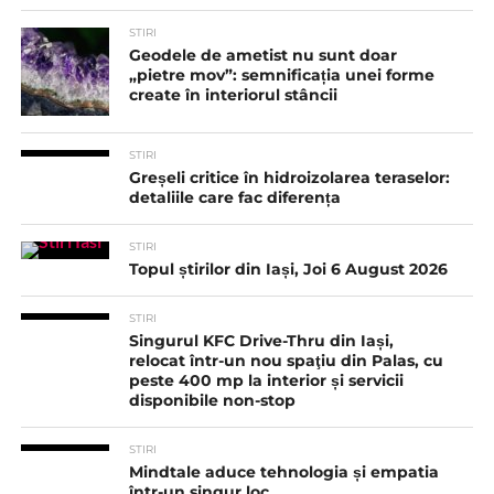
STIRI
Geodele de ametist nu sunt doar
„pietre mov”: semnificația unei forme
create în interiorul stâncii
STIRI
Greșeli critice în hidroizolarea teraselor:
detaliile care fac diferența
STIRI
Topul știrilor din Iași, Joi 6 August 2026
STIRI
Singurul KFC Drive-Thru din Iași,
relocat într-un nou spaţiu din Palas, cu
peste 400 mp la interior și servicii
disponibile non-stop
STIRI
Mindtale aduce tehnologia și empatia
într-un singur loc