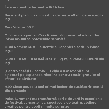
Începe construcția pentru IKEA Iași
Berăria H planifică o investiție de peste 40 milioane euro la
Iași
Curs Valutar BNR
O nouă viață pentru Casa Kieser: Monumentul istoric din
inima Iașului se redeschide sâmbătă
Oishi Ramen: Gustul autentic al Japoniei a sosit în inima
Iașului
SERILE FILMULUI ROMÂNESC (SFR) 17, la Palatul Culturii din
Iași
„Controlează-ți Glicemia” – Ediția a II-a! Ieșenii sunt
așteptați pe Esplanada Nicolina pentru testări gratuite și
sfaturi de sănătate
H2O Clean aduce la Iași primul locker de curățătorie textilă
din România
Palas Summer Fest transformă serile de vară în experiențe
de festival: concerte live, spectacole de teatru, ateliere
creative pentru copii și multe surprize