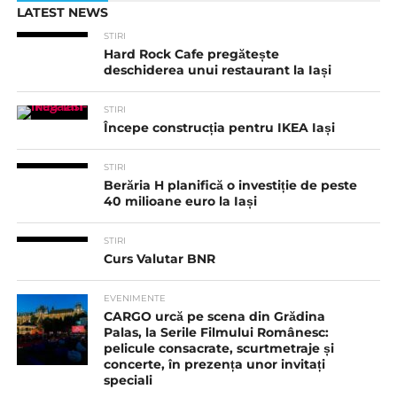
LATEST NEWS
STIRI
Hard Rock Cafe pregătește
deschiderea unui restaurant la Iași
STIRI
Începe construcția pentru IKEA Iași
STIRI
Berăria H planifică o investiție de peste
40 milioane euro la Iași
STIRI
Curs Valutar BNR
EVENIMENTE
CARGO urcă pe scena din Grădina
Palas, la Serile Filmului Românesc:
pelicule consacrate, scurtmetraje și
concerte, în prezența unor invitați
speciali