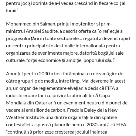
pentru joc și dorința de a-l vedea crescând în fiecare colț al
lumii.”
Mohammed bin Salman, prințul moștenitor și prim-
ministrul Arabiei Saudite, a descris oferta ca “o reflecție a
progresului țării în toate sectoarele… regatul a devenit rapid
un centru principal și o destinație internațională pentru
organizarea de evenimente majore, datorită bogăției sale
culturale, forței economice și ambiției poporului său.”
Anunțul pentru 2030 a fost întâmpinat cu dezamăgire de
către grupurile de mediu, între timp. Mai devreme în acest
an, un organ de reglementare elvețian a decis că FIFA a
indus în eroare fani cu privire la afirmațiile că Cupa
Mondială din Qatar ar fi un eveniment neutru din punct de
vedere al emisiilor de carbon. Freddie Daley de la New
Weather Institute, una dintre organizațiile din spatele
contestației, a spus că planurile pentru 2030 arată că FIFA
“continuă să priorizeze creșterea jocului înaintea