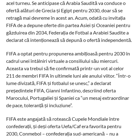
acel turneu. Se anticipase că Arabia Saudită va conduce o
ofertă alături de Grecia și Egipt pentru 2030, doar să se
retragă mai devreme în acest an. Acum, odată cu invitația
FIFA de a depune oferte din partea Asiei și Oceaniei pentru
găzduirea din 2034, Federația de Fotbal a Arabiei Saudite a
declarat că intenționează să depună o ofertă independentă.
FIFA a optat pentru propunerea ambițioasă pentru 2030 în
cadrul unei întâlniri virtuale a consiliului său miercuri.
Aceasta va trebui să fie confirmată printr-un vot al celor
211 de membri FIFA în ultimele luni ale anului viitor. “Într-o
lume divizată, FIFA și fotbalul se unesc,” a declarat
președintele FIFA, Gianni Infantino, descriind oferta
Marocului, Portugaliei și Spaniei ca “un mesaj extraordinar
de pace, toleranță și incluziune”.
FIFA este angajată să rotească Cupele Mondiale între
confederații, și deși oferta Uefa/Caf era favorita pentru
2030, Conmebol – confederația sud-americană – nu a