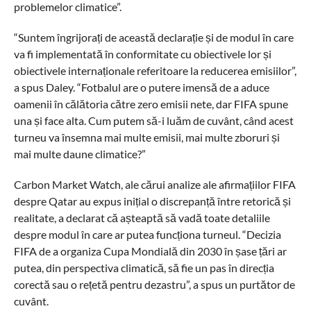
problemelor climatice”.
“Suntem îngrijorați de această declarație și de modul în care
va fi implementată în conformitate cu obiectivele lor și
obiectivele internaționale referitoare la reducerea emisiilor”,
a spus Daley. “Fotbalul are o putere imensă de a aduce
oamenii în călătoria către zero emisii nete, dar FIFA spune
una și face alta. Cum putem să-i luăm de cuvânt, când acest
turneu va însemna mai multe emisii, mai multe zboruri și
mai multe daune climatice?”
Carbon Market Watch, ale cărui analize ale afirmațiilor FIFA
despre Qatar au expus inițial o discrepanță între retorică și
realitate, a declarat că așteaptă să vadă toate detaliile
despre modul în care ar putea funcționa turneul. “Decizia
FIFA de a organiza Cupa Mondială din 2030 în șase țări ar
putea, din perspectiva climatică, să fie un pas în direcția
corectă sau o rețetă pentru dezastru”, a spus un purtător de
cuvânt.