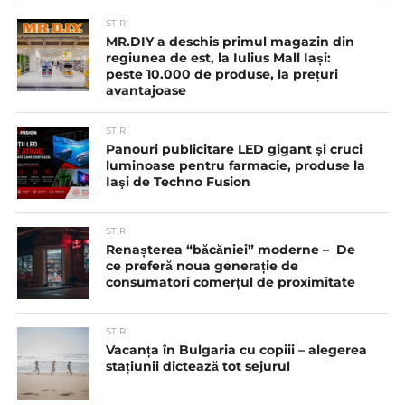
STIRI
MR.DIY a deschis primul magazin din
regiunea de est, la Iulius Mall Iași:
peste 10.000 de produse, la prețuri
avantajoase
STIRI
Panouri publicitare LED gigant şi cruci
luminoase pentru farmacie, produse la
Iaşi de Techno Fusion
STIRI
Renașterea “băcăniei” moderne – De
ce preferă noua generație de
consumatori comerțul de proximitate
STIRI
Vacanța în Bulgaria cu copiii – alegerea
stațiunii dictează tot sejurul