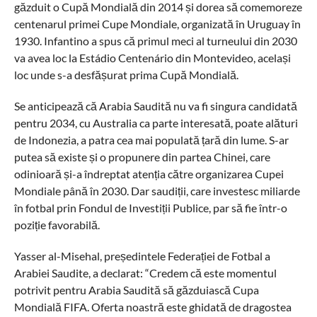
găzduit o Cupă Mondială din 2014 și dorea să comemoreze
centenarul primei Cupe Mondiale, organizată în Uruguay în
1930. Infantino a spus că primul meci al turneului din 2030
va avea loc la Estádio Centenário din Montevideo, același
loc unde s-a desfășurat prima Cupă Mondială.
Se anticipează că Arabia Saudită nu va fi singura candidată
pentru 2034, cu Australia ca parte interesată, poate alături
de Indonezia, a patra cea mai populată țară din lume. S-ar
putea să existe și o propunere din partea Chinei, care
odinioară și-a îndreptat atenția către organizarea Cupei
Mondiale până în 2030. Dar saudiții, care investesc miliarde
în fotbal prin Fondul de Investiții Publice, par să fie într-o
poziție favorabilă.
Yasser al-Misehal, președintele Federației de Fotbal a
Arabiei Saudite, a declarat: “Credem că este momentul
potrivit pentru Arabia Saudită să găzduiască Cupa
Mondială FIFA. Oferta noastră este ghidată de dragostea