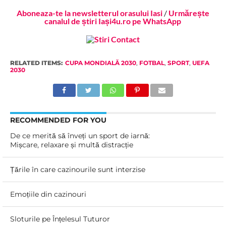
Aboneaza-te la newsletterul orasului Iasi
/
Urmărește
canalul de știri Iași4u.ro pe WhatsApp
RELATED ITEMS:
CUPA MONDIALĂ 2030
,
FOTBAL
,
SPORT
,
UEFA
2030
RECOMMENDED FOR YOU
De ce merită să înveți un sport de iarnă:
Mișcare, relaxare și multă distracție
Țările în care cazinourile sunt interzise
Emoțiile din cazinouri
Sloturile pe Înțelesul Tuturor