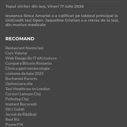
Topul știrilor din Iași, Vineri 17 Iulie 2026
Ieșeanca Ilinca Amariei s-a calificat pe tabloul principal la
UniCredit Iași Open. Jaqueline Cristian s-a retras de la Iași,
din motive medicale
RECOMAND
Restaurant Nunta Iasi
Curs Valutar
Web Design By IT eXclusiv.ro
Cumpara Bitcoin Romania
Clinica gastroenterologie
costume de baie 2025
Bucharest Escorts
Optimizare site
Taxi Heathrow to London
Cursuri Lamaze Cluj
Psiholog Cluj
Implant Bucuresti
Stiri Galati
Jurnal de Rădăuți
Real Biz
PowerFM