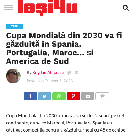
EVENIMENTE
STIRI
APARTAMENTE
STIRI
JOBS
FILME
CLUBURI /
BARURI /
SALI DE
SALOANE DE
AGENTII
RESTAURANTE
PIZZA
PISCINA
FLORARII
RADIO
SPALATORII
TRACTARI
TAXI
CINEMA
TEATRU
HOTELURI
TEREN
TEREN
FARMACII
COFFEE-
FIRME DE
RENT
STIRI
NOI IASI
IASI
IN
LA
DISCOTECI
CAFENELE
FORTA
INFRUMUSETARE
DE
IN IASI
IN
IN IASI
LIVE
AUTO
AUTO
IN
/
SPORTIV
TENIS
NON
TO-GO
PUBLICITATE
A
Cupa Mondială din 2030 va fi
IASI
CINEMA
SI
TURISM
IASI
IN IASI
IASI
PENSIUNI
IASI
STOP
CAR
FITNESS
IASI
găzduită în Spania,
Portugalia, Maroc… și
America de Sud
By
Bogdan Alupoaie
Posted on
October 5, 2023
COMMENTS
Cupa Mondială din 2030 urmează să se desfășoare pe trei
continente, după ce Marocul, Portugalia și Spania au
câștigat competiția pentru a găzdui turneul cu 48 de echipe,