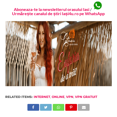
Aboneaza-te la newsletterul orasului Iasi
/
Urmărește canalul de știri Iași4u.ro pe WhatsApp
RELATED ITEMS:
INTERNET
,
ONLINE
,
VPN
,
VPN GRATUIT