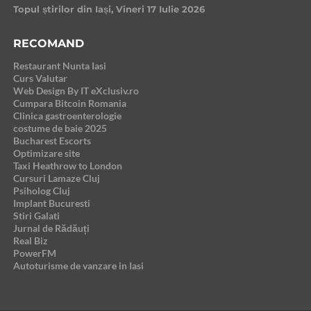
Topul știrilor din Iași, Vineri 17 Iulie 2026
RECOMAND
Restaurant Nunta Iasi
Curs Valutar
Web Design By IT eXclusiv.ro
Cumpara Bitcoin Romania
Clinica gastroenterologie
costume de baie 2025
Bucharest Escorts
Optimizare site
Taxi Heathrow to London
Cursuri Lamaze Cluj
Psiholog Cluj
Implant Bucuresti
Stiri Galati
Jurnal de Rădăuți
Real Biz
PowerFM
Autoturisme de vanzare in Iasi