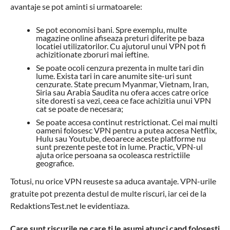
avantaje se pot aminti si urmatoarele:
Se pot economisi bani. Spre exemplu, multe
magazine online afiseaza preturi diferite pe baza
locatiei utilizatorilor. Cu ajutorul unui VPN pot fi
achizitionate zboruri mai ieftine.
Se poate ocoli cenzura prezenta in multe tari din
lume. Exista tari in care anumite site-uri sunt
cenzurate. State precum Myanmar, Vietnam, Iran,
Siria sau Arabia Saudita nu ofera acces catre orice
site doresti sa vezi, ceea ce face achizitia unui VPN
cat se poate de necesara;
Se poate accesa continut restrictionat. Cei mai multi
oameni folosesc VPN pentru a putea accesa Netflix,
Hulu sau Youtube, deoarece aceste platforme nu
sunt prezente peste tot in lume. Practic, VPN-ul
ajuta orice persoana sa ocoleasca restrictiile
geografice.
Totusi, nu orice VPN reuseste sa aduca avantaje. VPN-urile
gratuite pot prezenta destul de multe riscuri, iar cei de la
RedaktionsTest.net le evidentiaza.
Care sunt riscurile pe care ti le asumi atunci cand folosesti