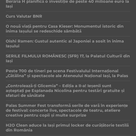
Berăria H planifică o investiție de peste 40 milioane euro la
Iași
Curs Valutar BNR
O nouă viață pentru Casa Kieser: Monumentul istoric din
inima Iașului se redeschide sâmbătă
Oishi Ramen: Gustul autentic al Japoniei a sosit în inima
Iașului
SERILE FILMULUI ROMÂNESC (SFR) 17, la Palatul Culturii din
Iași
Peste 700 de tineri pe scena Festivalului Internațional
„Cătălina” și spectacole ale Ateneului Național Iași, la Palas
„Controlează-ți Glicemia” – Ediția a II-a! Ieșenii sunt
așteptați pe Esplanada Nicolina pentru testări gratuite și
sfaturi de sănătate
Palas Summer Fest transformă serile de vară în experiențe
de festival: concerte live, spectacole de teatru, ateliere
creative pentru copii și multe surprize
H2O Clean aduce la Iași primul locker de curățătorie textilă
din România