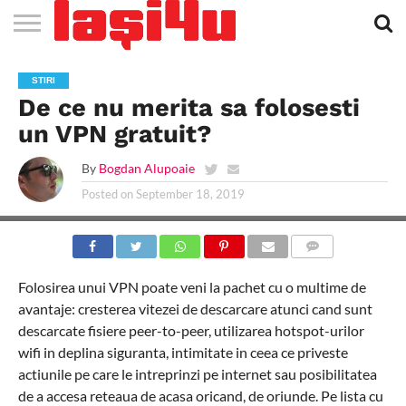
EVENIMENTE
STIRI
APARTAMENTE
STIRI
JOBS
FILME
CLUBURI /
BARURI /
SALI DE
SALOANE DE
AGENTII
RESTAURANTE
PIZZA
PISCINA
FLORARII
RADIO
SPALATORII
TRACTARI
TAXI
CINEMA
TEATRU
HOTELURI
TEREN
TEREN
FARMACII
COFFEE-
FIRME DE
RENT
STIRI
NOI IASI
IASI
IN
LA
DISCOTECI
CAFENELE
FORTA
INFRUMUSETARE
DE
IN IASI
IN
IN IASI
LIVE
AUTO
AUTO
IN
/
SPORTIV
TENIS
NON
TO-GO
PUBLICITATE
A
De ce nu merita sa folosesti
IASI
CINEMA
SI
TURISM
IASI
IN IASI
IASI
PENSIUNI
IASI
STOP
CAR
FITNESS
IASI
un VPN gratuit?
By
Bogdan Alupoaie
Posted on
September 18, 2019
COMMENTS
Folosirea unui VPN poate veni la pachet cu o multime de
avantaje: cresterea vitezei de descarcare atunci cand sunt
descarcate fisiere peer-to-peer, utilizarea hotspot-urilor
wifi in deplina siguranta, intimitate in ceea ce priveste
actiunile pe care le intreprinzi pe internet sau posibilitatea
de a accesa reteaua de acasa oricand, de oriunde. Pe lista cu