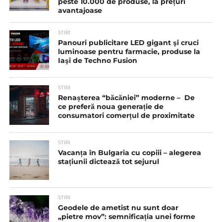
peste 10.000 de produse, la prețuri
avantajoase
STIRI
Panouri publicitare LED gigant şi cruci
luminoase pentru farmacie, produse la
Iaşi de Techno Fusion
STIRI
Renașterea “băcăniei” moderne – De
ce preferă noua generație de
consumatori comerțul de proximitate
STIRI
Vacanța în Bulgaria cu copiii – alegerea
stațiunii dictează tot sejurul
STIRI
Geodele de ametist nu sunt doar
„pietre mov”: semnificația unei forme