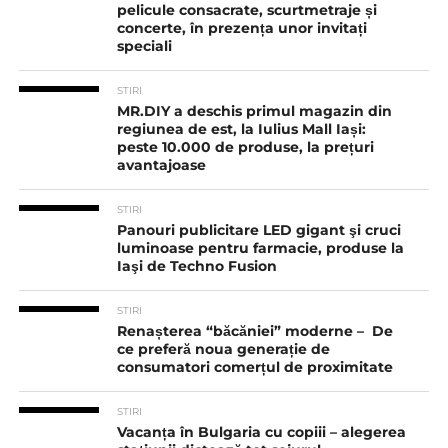
pelicule consacrate, scurtmetraje și
concerte, în prezența unor invitați
speciali
STIRI
MR.DIY a deschis primul magazin din
regiunea de est, la Iulius Mall Iași:
peste 10.000 de produse, la prețuri
avantajoase
STIRI
Panouri publicitare LED gigant şi cruci
luminoase pentru farmacie, produse la
Iaşi de Techno Fusion
STIRI
Renașterea “băcăniei” moderne – De
ce preferă noua generație de
consumatori comerțul de proximitate
STIRI
Vacanța în Bulgaria cu copiii – alegerea