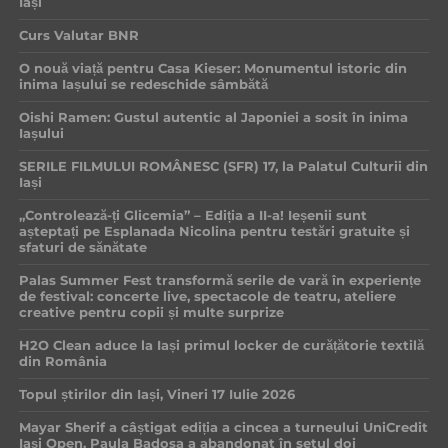
Iași
Curs Valutar BNR
O nouă viață pentru Casa Kieser: Monumentul istoric din
inima Iașului se redeschide sâmbătă
Oishi Ramen: Gustul autentic al Japoniei a sosit în inima
Iașului
SERILE FILMULUI ROMÂNESC (SFR) 17, la Palatul Culturii din
Iași
„Controlează-ți Glicemia” – Ediția a II-a! Ieșenii sunt
așteptați pe Esplanada Nicolina pentru testări gratuite și
sfaturi de sănătate
Palas Summer Fest transformă serile de vară în experiențe
de festival: concerte live, spectacole de teatru, ateliere
creative pentru copii și multe surprize
H2O Clean aduce la Iași primul locker de curățătorie textilă
din România
Topul știrilor din Iași, Vineri 17 Iulie 2026
Mayar Sherif a câștigat ediția a cincea a turneului UniCredit
Iași Open. Paula Badosa a abandonat în setul doi