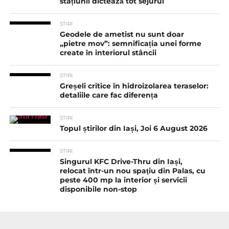
stațiunii dictează tot sejurul
STIRI
Geodele de ametist nu sunt doar
„pietre mov”: semnificația unei forme
create în interiorul stâncii
STIRI
Greșeli critice în hidroizolarea teraselor:
detaliile care fac diferența
STIRI
Topul știrilor din Iași, Joi 6 August 2026
STIRI
Singurul KFC Drive-Thru din Iași,
relocat într-un nou spaţiu din Palas, cu
peste 400 mp la interior și servicii
disponibile non-stop