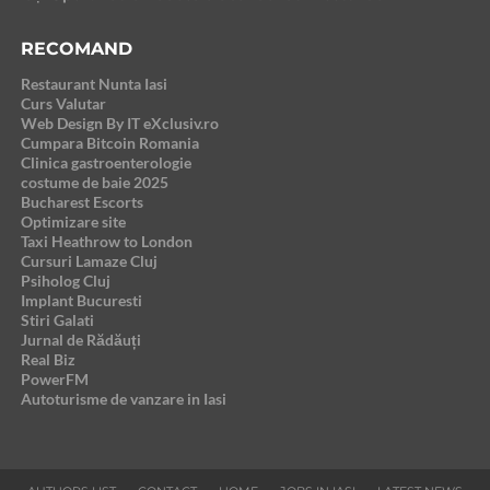
RECOMAND
Restaurant Nunta Iasi
Curs Valutar
Web Design By IT eXclusiv.ro
Cumpara Bitcoin Romania
Clinica gastroenterologie
costume de baie 2025
Bucharest Escorts
Optimizare site
Taxi Heathrow to London
Cursuri Lamaze Cluj
Psiholog Cluj
Implant Bucuresti
Stiri Galati
Jurnal de Rădăuți
Real Biz
PowerFM
Autoturisme de vanzare in Iasi