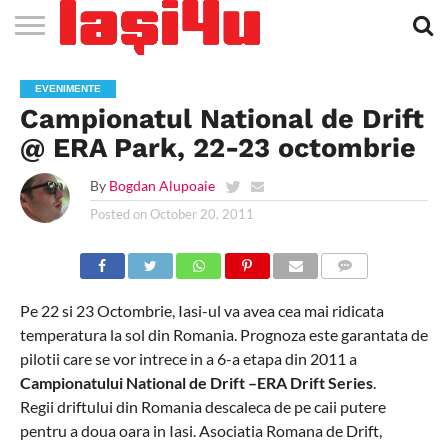
EVENIMENTE
STIRI
APARTAMENTE
STIRI
JOBS
FILME
CLUBURI /
BARURI /
SALI DE
SALOANE DE
AGENTII
RESTAURANTE
PIZZA
PISCINA
FLORARII
RADIO
SPALATORII
TRACTARI
TAXI
CINEMA
TEATRU
HOTELURI
TEREN
TEREN
FARMACII
COFFEE-
FIRME DE
RENT
EVENIMENTE
NOI IASI
IASI
IN
LA
DISCOTECI
CAFENELE
FORTA
INFRUMUSETARE
DE
IN IASI
IN
IN IASI
LIVE
AUTO
AUTO
IN
/
SPORTIV
TENIS
NON
TO-GO
PUBLICITATE
A
Campionatul National de Drift
IASI
CINEMA
SI
TURISM
IASI
IN IASI
IASI
PENSIUNI
IASI
STOP
CAR
FITNESS
IASI
@ ERA Park, 22-23 octombrie
By
Bogdan Alupoaie
Posted on
October 20, 2011
COMMENTS
Pe 22 si 23 Octombrie, Iasi-ul va avea cea mai ridicata
temperatura la sol din Romania. Prognoza este garantata de
pilotii care se vor intrece in a 6-a etapa din 2011 a
Campionatului National de Drift –ERA Drift Series
.
Regii driftului din Romania descaleca de pe caii putere
pentru a doua oara in Iasi. Asociatia Romana de Drift,