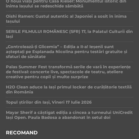
O nouă viață pentru Casa Kieser: Monumentul istoric din
inima Iașului se redeschide sâmbătă
Oishi Ramen: Gustul autentic al Japoniei a sosit în inima
Iașului
SERILE FILMULUI ROMÂNESC (SFR) 17, la Palatul Culturii din
Iași
„Controlează-ți Glicemia” – Ediția a II-a! Ieșenii sunt
așteptați pe Esplanada Nicolina pentru testări gratuite și
sfaturi de sănătate
Palas Summer Fest transformă serile de vară în experiențe
de festival: concerte live, spectacole de teatru, ateliere
creative pentru copii și multe surprize
H2O Clean aduce la Iași primul locker de curățătorie textilă
din România
Topul știrilor din Iași, Vineri 17 Iulie 2026
Mayar Sherif a câștigat ediția a cincea a turneului UniCredit
Iași Open. Paula Badosa a abandonat în setul doi
RECOMAND