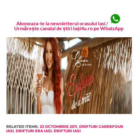
Aboneaza-te la newsletterul orasului Iasi
/
Urmărește canalul de știri Iași4u.ro pe WhatsApp
RELATED ITEMS:
23 OCTOMBRIE 2011
,
DRIFTURI CARREFOUR
IASI
,
DRIFTURI ERA IASI
,
DRIFTURI IASI