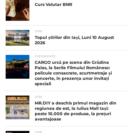
Curs Valutar BNR
STIRI
Topul știrilor din Iași, Luni 10 August
2026
EVENIMENTE
CARGO urcă pe scena din Grădina
Palas, la Serile Filmului Românesc:
pelicule consacrate, scurtmetraje și
concerte, în prezența unor invitați
speciali
STIRI
MR.DIY a deschis primul magazin din
regiunea de est, la Iulius Mall Iași:
peste 10.000 de produse, la prețuri
avantajoase
STIRI