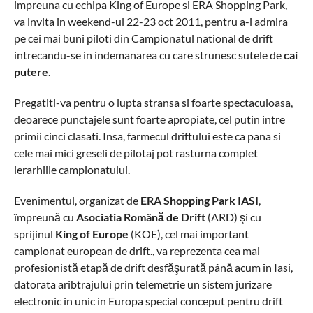
impreuna cu echipa King of Europe si ERA Shopping Park,
va invita in weekend-ul 22-23 oct 2011, pentru a-i admira
pe cei mai buni piloti din Campionatul national de drift
intrecandu-se in indemanarea cu care strunesc sutele de
cai
putere
.
Pregatiti-va pentru o lupta stransa si foarte spectaculoasa,
deoarece punctajele sunt foarte apropiate, cel putin intre
primii cinci clasati. Insa, farmecul driftului este ca pana si
cele mai mici greseli de pilotaj pot rasturna complet
ierarhiile campionatului.
Evenimentul, organizat de
ERA Shopping Park IASI
,
împreună cu
Asociatia Română de Drift
(ARD) şi cu
sprijinul
King of Europe
(KOE), cel mai important
campionat european de drift., va reprezenta cea mai
profesionistă etapă de drift desfăşurată până acum în Iasi,
datorata aribtrajului prin telemetrie un sistem jurizare
electronic in unic in Europa special conceput pentru drift