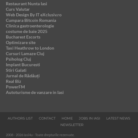
Restaurant Nunta Iasi
Curs Valutar
Web Design By IT eXclusiv.ro
Cumpara Bitcoin Romania
Clinica gastroenterologie
costume de baie 2025
Bucharest Escorts
Optimizare site
Taxi Heathrow to London
Cursuri Lamaze Cluj
Psiholog Cluj
Implant Bucuresti
Stiri Galati
Jurnal de Rădăuți
Real Biz
PowerFM
Autoturisme de vanzare in Iasi
AUTHORS LIST
CONTACT
HOME
JOBS IN IASI
LATEST NEWS
NEWSLETTER
2008 - 2026 Iasi4u - Toate drepturile rezervate.