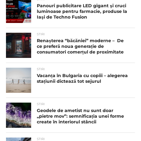
Panouri publicitare LED gigant şi cruci
luminoase pentru farmacie, produse la
Iaşi de Techno Fusion
STIRI
Renașterea “băcăniei” moderne – De
ce preferă noua generație de
consumatori comerțul de proximitate
STIRI
Vacanța în Bulgaria cu copiii – alegerea
stațiunii dictează tot sejurul
STIRI
Geodele de ametist nu sunt doar
„pietre mov”: semnificația unei forme
create în interiorul stâncii
STIRI