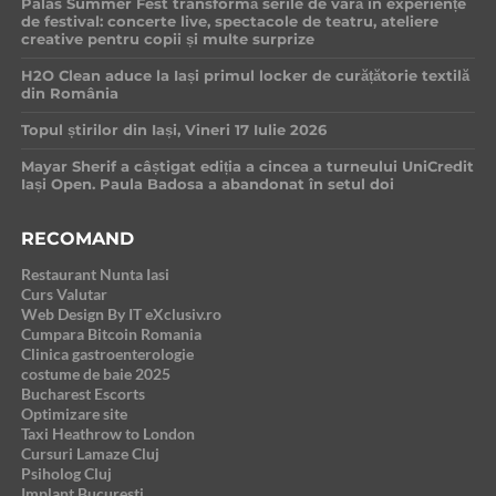
Palas Summer Fest transformă serile de vară în experiențe
de festival: concerte live, spectacole de teatru, ateliere
creative pentru copii și multe surprize
H2O Clean aduce la Iași primul locker de curățătorie textilă
din România
Topul știrilor din Iași, Vineri 17 Iulie 2026
Mayar Sherif a câștigat ediția a cincea a turneului UniCredit
Iași Open. Paula Badosa a abandonat în setul doi
RECOMAND
Restaurant Nunta Iasi
Curs Valutar
Web Design By IT eXclusiv.ro
Cumpara Bitcoin Romania
Clinica gastroenterologie
costume de baie 2025
Bucharest Escorts
Optimizare site
Taxi Heathrow to London
Cursuri Lamaze Cluj
Psiholog Cluj
Implant Bucuresti