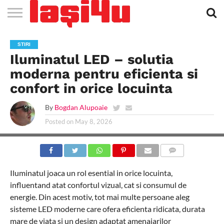
EVENIMENTE
STIRI
APARTAMENTE
STIRI
JOBS
FILME
CLUBURI /
BARURI /
SALI DE
SALOANE DE
AGENTII
RESTAURANTE
PIZZA
PISCINA
FLORARII
RADIO
SPALATORII
TRACTARI
TAXI
CINEMA
TEATRU
HOTELURI
TEREN
TEREN
FARMACII
COFFEE-
FIRME DE
RENT
STIRI
NOI IASI
IASI
IN
LA
DISCOTECI
CAFENELE
FORTA
INFRUMUSETARE
DE
IN IASI
IN
IN IASI
LIVE
AUTO
AUTO
IN
/
SPORTIV
TENIS
NON
TO-GO
PUBLICITATE
A
Iluminatul LED – solutia
IASI
CINEMA
SI
TURISM
IASI
IN IASI
IASI
PENSIUNI
IASI
STOP
CAR
FITNESS
IASI
moderna pentru eficienta si
confort in orice locuinta
By
Bogdan Alupoaie
Posted on
May 8, 2026
COMMENTS
Iluminatul joaca un rol esential in orice locuinta,
influentand atat confortul vizual, cat si consumul de
energie. Din acest motiv, tot mai multe persoane aleg
sisteme LED moderne care ofera eficienta ridicata, durata
mare de viata si un design adaptat amenajarilor