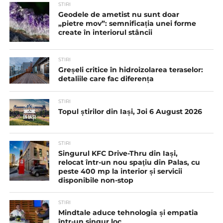
STIRI
Geodele de ametist nu sunt doar
„pietre mov”: semnificația unei forme
create în interiorul stâncii
STIRI
Greșeli critice în hidroizolarea teraselor:
detaliile care fac diferența
STIRI
Topul știrilor din Iași, Joi 6 August 2026
STIRI
Singurul KFC Drive-Thru din Iași,
relocat într-un nou spaţiu din Palas, cu
peste 400 mp la interior și servicii
disponibile non-stop
STIRI
Mindtale aduce tehnologia și empatia
într-un singur loc