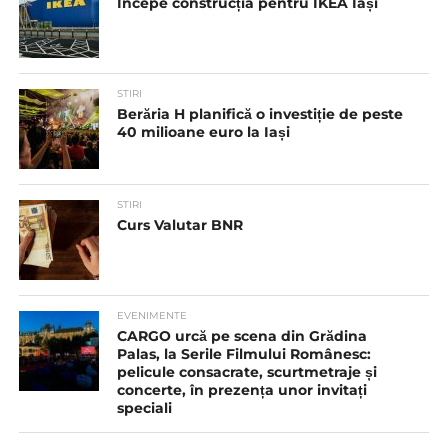
Începe construcția pentru IKEA Iași
STIRI
Berăria H planifică o investiție de peste
40 milioane euro la Iași
STIRI
Curs Valutar BNR
EVENIMENTE
CARGO urcă pe scena din Grădina
Palas, la Serile Filmului Românesc:
pelicule consacrate, scurtmetraje și
concerte, în prezența unor invitați
speciali