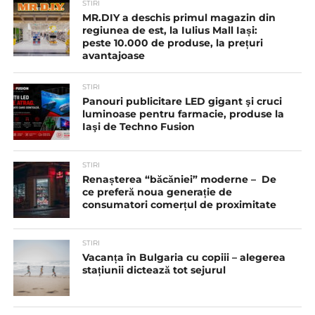
STIRI
MR.DIY a deschis primul magazin din
regiunea de est, la Iulius Mall Iași:
peste 10.000 de produse, la prețuri
avantajoase
STIRI
Panouri publicitare LED gigant şi cruci
luminoase pentru farmacie, produse la
Iaşi de Techno Fusion
STIRI
Renașterea “băcăniei” moderne – De
ce preferă noua generație de
consumatori comerțul de proximitate
STIRI
Vacanța în Bulgaria cu copiii – alegerea
stațiunii dictează tot sejurul