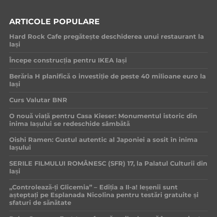
ARTICOLE POPULARE
Hard Rock Cafe pregătește deschiderea unui restaurant la
Iași
Începe construcția pentru IKEA Iași
Berăria H planifică o investiție de peste 40 milioane euro la
Iași
Curs Valutar BNR
O nouă viață pentru Casa Kieser: Monumentul istoric din
inima Iașului se redeschide sâmbătă
Oishi Ramen: Gustul autentic al Japoniei a sosit în inima
Iașului
SERILE FILMULUI ROMÂNESC (SFR) 17, la Palatul Culturii din
Iași
„Controlează-ți Glicemia” – Ediția a II-a! Ieșenii sunt
așteptați pe Esplanada Nicolina pentru testări gratuite și
sfaturi de sănătate