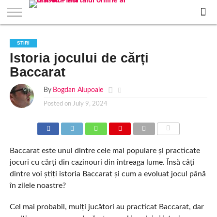
EVENIMENTE
STIRI
APARTAMENTE
STIRI
JOBS
FILME
CLUBURI /
BARURI /
SALI DE
SALOANE DE
AGENTII
RESTAURANTE
PIZZA
PISCINA
FLORARII
RADIO
SPALATORII
TRACTARI
TAXI
CINEMA
TEATRU
HOTELURI
TEREN
TEREN
FARMACII
COFFEE-
FIRME DE
RENT
STIRI
NOI IASI
IASI
IN
LA
DISCOTECI
CAFENELE
FORTA
INFRUMUSETARE
DE
IN IASI
IN
IN IASI
LIVE
AUTO
AUTO
IN
/
SPORTIV
TENIS
NON
TO-GO
PUBLICITATE
A
Istoria jocului de cărți
IASI
CINEMA
SI
TURISM
IASI
IN
IASI
PENSIUNI
IASI
STOP
CAR
FITNESS
IASI
IASI
Baccarat
By
Bogdan Alupoaie
Posted on
July 9, 2024
COMMENTS
Baccarat este unul dintre cele mai populare și practicate
jocuri cu cărți din cazinouri din întreaga lume. Însă câți
dintre voi știți istoria Baccarat și cum a evoluat jocul până
în zilele noastre?
Cel mai probabil, mulți jucători au practicat Baccarat, dar