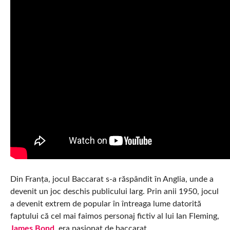
Din Franța, jocul Baccarat s-a răspândit în Anglia, unde a
devenit un joc deschis publicului larg. Prin anii 1950, jocul
a devenit extrem de popular în întreaga lume datorită
faptului că cel mai faimos personaj fictiv al lui Ian Fleming,
James Bond
, era pasionat de baccarat.