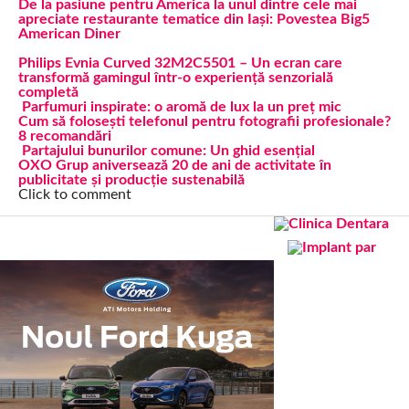
De la pasiune pentru America la unul dintre cele mai
apreciate restaurante tematice din Iași: Povestea Big5
American Diner
Philips Evnia Curved 32M2C5501 – Un ecran care
transformă gamingul într-o experiență senzorială
completă
Parfumuri inspirate: o aromă de lux la un preț mic
Cum să folosești telefonul pentru fotografii profesionale?
8 recomandări
Partajului bunurilor comune: Un ghid esențial
OXO Grup aniversează 20 de ani de activitate în
publicitate și producție sustenabilă
Click to comment