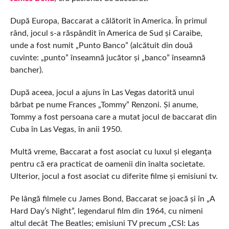
După Europa, Baccarat a călătorit în America. În primul
rând, jocul s-a răspândit în America de Sud și Caraibe,
unde a fost numit „Punto Banco” (alcătuit din două
cuvinte: „punto” înseamnă jucător și „banco” înseamnă
bancher).
După aceea, jocul a ajuns în Las Vegas datorită unui
bărbat pe nume Frances „Tommy” Renzoni. Și anume,
Tommy a fost persoana care a mutat jocul de baccarat din
Cuba în Las Vegas, în anii 1950.
Multă vreme, Baccarat a fost asociat cu luxul și eleganța
pentru că era practicat de oamenii din înalta societate.
Ulterior, jocul a fost asociat cu diferite filme și emisiuni tv.
Pe lângă filmele cu James Bond, Baccarat se joacă și în „A
Hard Day’s Night”, legendarul film din 1964, cu nimeni
altul decât The Beatles; emisiuni TV precum „CSI: Las