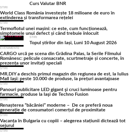
Curs Valutar BNR
STIRI
World Class România investește 18 milioane de euro în
extinderea și transformarea rețelei
STIRI
Termoflotul unei mașini: ce este, cum funcționează,
simptomele unui defect și când trebuie înlocuit
STIRI
Topul știrilor din Iași, Luni 10 August 2026
EVENIMENTE
CARGO urcă pe scena din Grădina Palas, la Serile Filmului
Românesc: pelicule consacrate, scurtmetraje și concerte, în
prezența unor invitați speciali
STIRI
MR.DIY a deschis primul magazin din regiunea de est, la Iulius
Mall Iași: peste 10.000 de produse, la prețuri avantajoase
STIRI
Panouri publicitare LED gigant şi cruci luminoase pentru
farmacie, produse la Iaşi de Techno Fusion
STIRI
Renașterea “băcăniei” moderne – De ce preferă noua
generație de consumatori comerțul de proximitate
STIRI
Vacanța în Bulgaria cu copiii – alegerea stațiunii dictează tot
sejurul
STIRI