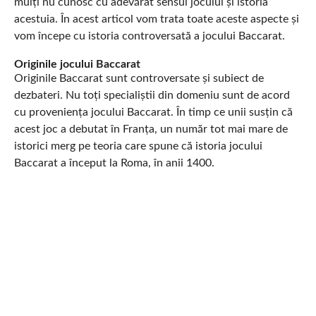
mulți nu cunosc cu adevărat sensul jocului și istoria
acestuia. În acest articol vom trata toate aceste aspecte și
vom începe cu istoria controversată a jocului Baccarat.
Originile jocului Baccarat
Originile Baccarat sunt controversate și subiect de
dezbateri. Nu toți specialiștii din domeniu sunt de acord
cu proveniența jocului Baccarat. În timp ce unii susțin că
acest joc a debutat în Franța, un număr tot mai mare de
istorici merg pe teoria care spune că istoria jocului
Baccarat a început la Roma, în anii 1400.