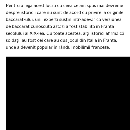
Pentru a lega acest lucru cu ceea ce am spus mai devreme
despre istoricii care nu sunt de acord cu privire la originile
baccarat-ului, unii experți susțin într-adevăr că versiunea
de baccarat cunoscută astăzi a fost stabilită în Franța
secolului al XIX-lea. Cu toate acestea, alți istorici afirmă că
soldații au fost cei care au dus jocul din Italia în Franța,
unde a devenit popular în rândul nobilimii franceze.