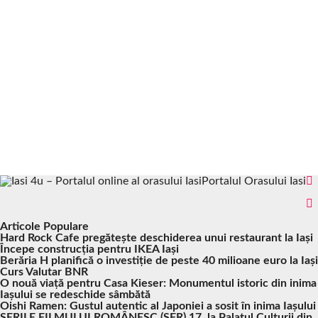
Portalul Orasului Iasi
Articole Populare
Hard Rock Cafe pregătește deschiderea unui restaurant la Iași
Începe construcția pentru IKEA Iași
Berăria H planifică o investiție de peste 40 milioane euro la Iași
Curs Valutar BNR
O nouă viață pentru Casa Kieser: Monumentul istoric din inima
Iașului se redeschide sâmbătă
Oishi Ramen: Gustul autentic al Japoniei a sosit în inima Iașului
SERILE FILMULUI ROMÂNESC (SFR) 17, la Palatul Culturii din