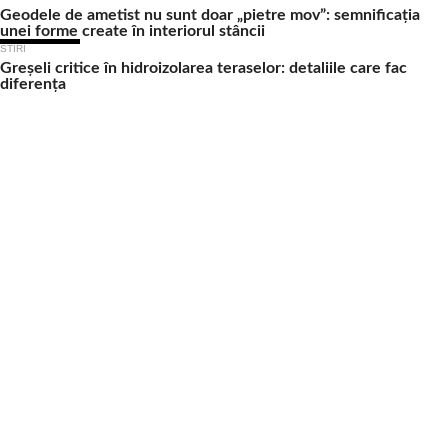
Geodele de ametist nu sunt doar „pietre mov”: semnificația
unei forme create în interiorul stâncii
STIRI
Greșeli critice în hidroizolarea teraselor: detaliile care fac
diferența