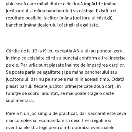
ghicească care mână dintre cele două împărțite (mâna
jucătorului și mâna bancherului) va câștiga. Există trei
rezultate posibile: jucător (mâna jucătorului câștigă),
bancher (mâna dealerului câștigă) și egalitate.
Cărțile de la 10 la K (cu excepția AS-ului) au punctaj zero,
în timp ce celelalte cărți au punctaj conform cifrei înscrise
pe ele. Pariurile sunt plasate înainte de împărțirea cărților.
Se poate paria pe egalitate și pe mâna bancherului sau
jucătorului, dar nu pe ambele mâini în același timp. Odată
plasat pariul, fiecare jucător primește câte două cărți. În
funcție de scorul anunțat, se mai poate trage o carte
suplimentară.
Pare a fi un joc simplu de practicat, dar Baccarat este ceva
mai complex și recomandăm să descifrezi regulile și
eventualele strategii pentru a-ți optimiza eventualele