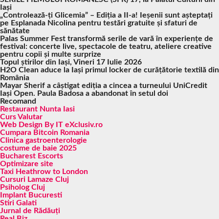
Iași
„Controlează-ți Glicemia” – Ediția a II-a! Ieșenii sunt așteptați
pe Esplanada Nicolina pentru testări gratuite și sfaturi de
sănătate
Palas Summer Fest transformă serile de vară în experiențe de
festival: concerte live, spectacole de teatru, ateliere creative
pentru copii și multe surprize
Topul știrilor din Iași, Vineri 17 Iulie 2026
H2O Clean aduce la Iași primul locker de curățătorie textilă din
România
Mayar Sherif a câștigat ediția a cincea a turneului UniCredit
Iași Open. Paula Badosa a abandonat în setul doi
Recomand
Restaurant Nunta Iasi
Curs Valutar
Web Design By IT eXclusiv.ro
Cumpara Bitcoin Romania
Clinica gastroenterologie
costume de baie 2025
Bucharest Escorts
Optimizare site
Taxi Heathrow to London
Cursuri Lamaze Cluj
Psiholog Cluj
Implant Bucuresti
Stiri Galati
Jurnal de Rădăuți
Real Biz