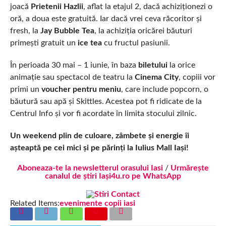
joacă
Prietenii Hazlii
, aflat la etajul 2, dacă achiziționezi o
oră, a doua este gratuită. Iar dacă vrei ceva răcoritor și
fresh, la
Jay Bubble Tea
, la achiziția oricărei băuturi
primești gratuit un
ice tea
cu fructul pasiunii.
În perioada 30 mai – 1 iunie, în baza
biletului
la orice
animație sau spectacol de teatru la
Cinema City
, copiii vor
primi un
voucher pentru meniu
, care include popcorn, o
băutură sau apă și Skittles. Acestea pot fi ridicate de la
Centrul Info și vor fi acordate în limita stocului zilnic.
Un weekend plin de culoare, zâmbete și energie îi
așteaptă pe cei mici și pe părinți la Iulius Mall Iași!
Aboneaza-te la newsletterul orasului Iasi
/
Urmărește
canalul de știri Iași4u.ro pe WhatsApp
Related Items:
evenimente copii iasi