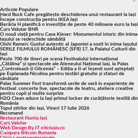
Articole Populare
Hard Rock Cafe pregătește deschiderea unui restaurant la Iași
Începe construcția pentru IKEA Iași
Berăria H planifică o investiție de peste 40 milioane euro la Iași
Curs Valutar BNR
O nouă viață pentru Casa Kieser: Monumentul istoric din inima
Iașului se redeschide sâmbătă
Oishi Ramen: Gustul autentic al Japoniei a sosit în inima Iașului
SERILE FILMULUI ROMÂNESC (SFR) 17, la Palatul Culturii din
Iași
Peste 700 de tineri pe scena Festivalului Internațional
„Cătălina” și spectacole ale Ateneului Național Iași, la Palas
„Controlează-ți Glicemia” – Ediția a II-a! Ieșenii sunt așteptați
pe Esplanada Nicolina pentru testări gratuite și sfaturi de
sănătate
Palas Summer Fest transformă serile de vară în experiențe de
festival: concerte live, spectacole de teatru, ateliere creative
pentru copii și multe surprize
H2O Clean aduce la Iași primul locker de curățătorie textilă din
România
Topul știrilor din Iași, Vineri 17 Iulie 2026
Recomand
Restaurant Nunta Iasi
Curs Valutar
Web Design By IT eXclusiv.ro
Cumpara Bitcoin Romania
Clinica gastroenterologie