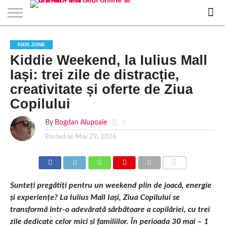
EVENIMENTE
STIRI
APARTAMENTE
STIRI
JOBS
FILME
CLUBURI /
BARURI /
SALI DE
SALOANE DE
AGENTII
RESTAURANTE
PIZZA
PISCINA
FLORARII
RADIO
SPALATORII
TRACTARI
TAXI
CINEMA
TEATRU
HOTELURI
TEREN
TEREN
FARMACII
COFFEE-
FIRME DE
RENT
KIDS ZONE
NOI IASI
IASI
IN
LA
DISCOTECI
CAFENELE
FORTA
INFRUMUSETARE
DE
IN IASI
IN
IN IASI
LIVE
AUTO
AUTO
IN
/
SPORTIV
TENIS
NON
TO-GO
PUBLICITATE
A
Kiddie Weekend, la Iulius Mall
IASI
CINEMA
SI
TURISM
IASI
IN
IASI
PENSIUNI
IASI
STOP
CAR
FITNESS
IASI
IASI
Iași: trei zile de distracție,
creativitate și oferte de Ziua
Copilului
By
Bogdan Alupoaie
Posted on
May 29, 2026
COMMENTS
Sunteți pregătiți pentru un weekend plin de joacă, energie
și experiențe? La Iulius Mall Iași, Ziua Copilului se
transformă într-o adevărată sărbătoare a copilăriei, cu trei
zile dedicate celor mici și familiilor. În perioada 30 mai – 1