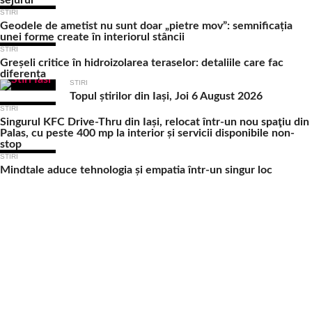
sejurul
STIRI
Geodele de ametist nu sunt doar „pietre mov”: semnificația
unei forme create în interiorul stâncii
STIRI
Greșeli critice în hidroizolarea teraselor: detaliile care fac
diferența
STIRI
Topul știrilor din Iași, Joi 6 August 2026
STIRI
Singurul KFC Drive-Thru din Iași, relocat într-un nou spaţiu din
Palas, cu peste 400 mp la interior și servicii disponibile non-
stop
STIRI
Mindtale aduce tehnologia și empatia într-un singur loc