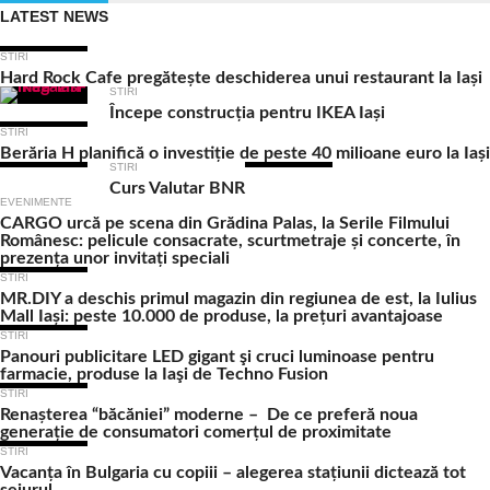
LATEST NEWS
STIRI
Hard Rock Cafe pregătește deschiderea unui restaurant la Iași
STIRI
Începe construcția pentru IKEA Iași
STIRI
Berăria H planifică o investiție de peste 40 milioane euro la Iași
STIRI
Curs Valutar BNR
EVENIMENTE
CARGO urcă pe scena din Grădina Palas, la Serile Filmului
Românesc: pelicule consacrate, scurtmetraje și concerte, în
prezența unor invitați speciali
STIRI
MR.DIY a deschis primul magazin din regiunea de est, la Iulius
Mall Iași: peste 10.000 de produse, la prețuri avantajoase
STIRI
Panouri publicitare LED gigant şi cruci luminoase pentru
farmacie, produse la Iaşi de Techno Fusion
STIRI
Renașterea “băcăniei” moderne – De ce preferă noua
generație de consumatori comerțul de proximitate
STIRI
Vacanța în Bulgaria cu copiii – alegerea stațiunii dictează tot