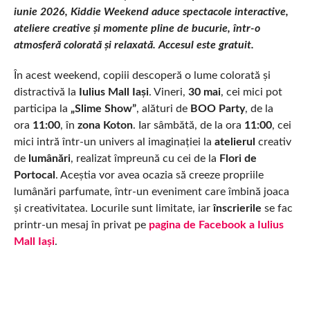
iunie 2026, Kiddie Weekend aduce spectacole interactive,
ateliere creative și momente pline de bucurie, într-o
atmosferă colorată și relaxată. Accesul este gratuit.
În acest weekend, copiii descoperă o lume colorată și
distractivă la
Iulius Mall Iași
. Vineri,
30 mai
, cei mici pot
participa la
„Slime Show”
, alături de
BOO Party
, de la
ora
11:00
, în
zona Koton
. Iar sâmbătă, de la ora
11:00
, cei
mici intră într-un univers al imaginației la
atelierul
creativ
de
lumânări
, realizat împreună cu cei de la
Flori de
Portocal
. Aceștia vor avea ocazia să creeze propriile
lumânări parfumate, într-un eveniment care îmbină joaca
și creativitatea. Locurile sunt limitate, iar
înscrierile
se fac
printr-un mesaj în privat pe
pagina de Facebook a Iulius
Mall Iași
.