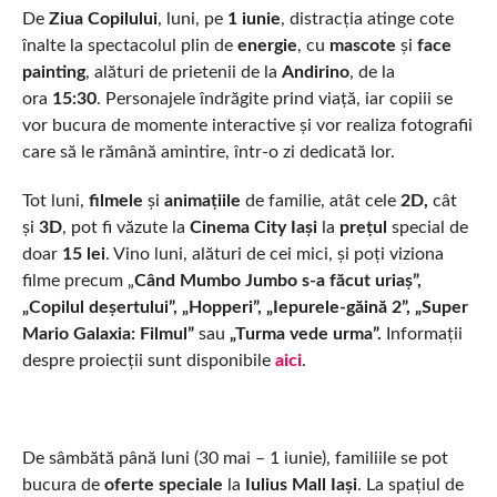
De
Ziua Copilului
, luni, pe
1 iunie
, distracția atinge cote
înalte la spectacolul plin de
energie
, cu
mascote
și
face
painting
, alături de prietenii de la
Andirino
, de la
ora
15:30
. Personajele îndrăgite prind viață, iar copiii se
vor bucura de momente interactive și vor realiza fotografii
care să le rămână amintire, într-o zi dedicată lor.
Tot luni,
filmele
și
animațiile
de familie, atât cele
2D,
cât
și
3D
, pot fi văzute la
Cinema City Iași
la
prețul
special de
doar
15 lei
. Vino luni, alături de cei mici, și poți viziona
filme precum „
Când Mumbo Jumbo s-a făcut uriaș”,
„Copilul deșertului”, „Hopperi”, „Iepurele-găină 2”, „Super
Mario Galaxia: Filmul”
sau
„Turma vede urma”.
Informații
despre proiecții sunt disponibile
aici
.
De sâmbătă până luni (30 mai – 1 iunie), familiile se pot
bucura de
oferte speciale
la
Iulius Mall Iași
. La spațiul de