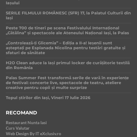
Iașului
SERILE FILMULUI ROMÂNESC (SFR) 17, la Palatul Culturii din
Iași
Peste 700 de tineri pe scena Festivalului Internațional
„Cătălina” și spectacole ale Ateneului Național Iași, la Palas
„Controlează-ți Glicemia” – Ediția a II-a! Ieșenii sunt
așteptați pe Esplanada Nicolina pentru testări gratuite și
sfaturi de sănătate
H2O Clean aduce la Iași primul locker de curățătorie textilă
din România
Palas Summer Fest transformă serile de vară în experiențe
de festival: concerte live, spectacole de teatru, ateliere
creative pentru copii și multe surprize
Topul știrilor din Iași, Vineri 17 Iulie 2026
RECOMAND
Restaurant Nunta Iasi
Curs Valutar
Web Design By IT eXclusiv.ro