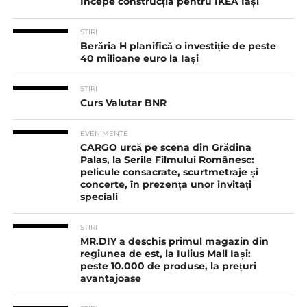
Începe construcția pentru IKEA Iași
STIRI
Berăria H planifică o investiție de peste
40 milioane euro la Iași
STIRI
Curs Valutar BNR
EVENIMENTE
CARGO urcă pe scena din Grădina
Palas, la Serile Filmului Românesc:
pelicule consacrate, scurtmetraje și
concerte, în prezența unor invitați
speciali
STIRI
MR.DIY a deschis primul magazin din
regiunea de est, la Iulius Mall Iași:
peste 10.000 de produse, la prețuri
avantajoase