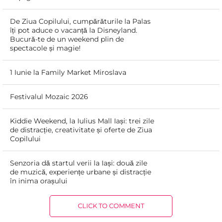
De Ziua Copilului, cumpărăturile la Palas
îți pot aduce o vacanță la Disneyland.
Bucură-te de un weekend plin de
spectacole și magie!
1 Iunie la Family Market Miroslava
Festivalul Mozaic 2026
Kiddie Weekend, la Iulius Mall Iași: trei zile
de distracție, creativitate și oferte de Ziua
Copilului
Senzoria dă startul verii la Iași: două zile
de muzică, experiențe urbane și distracție
în inima orașului
CLICK TO COMMENT