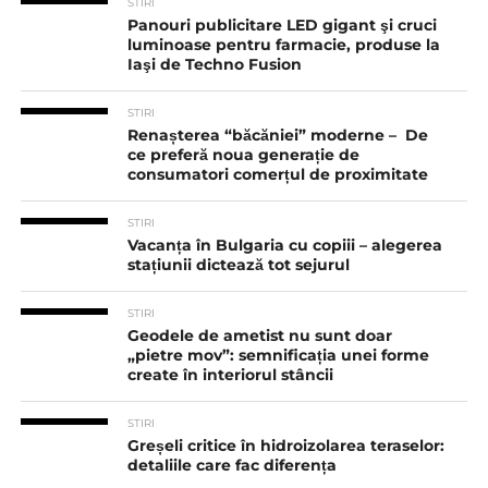
STIRI
Panouri publicitare LED gigant şi cruci
luminoase pentru farmacie, produse la
Iaşi de Techno Fusion
STIRI
Renașterea “băcăniei” moderne – De
ce preferă noua generație de
consumatori comerțul de proximitate
STIRI
Vacanța în Bulgaria cu copiii – alegerea
stațiunii dictează tot sejurul
STIRI
Geodele de ametist nu sunt doar
„pietre mov”: semnificația unei forme
create în interiorul stâncii
STIRI
Greșeli critice în hidroizolarea teraselor:
detaliile care fac diferența