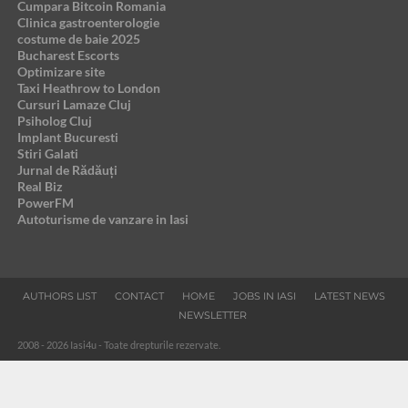
Cumpara Bitcoin Romania
Clinica gastroenterologie
costume de baie 2025
Bucharest Escorts
Optimizare site
Taxi Heathrow to London
Cursuri Lamaze Cluj
Psiholog Cluj
Implant Bucuresti
Stiri Galati
Jurnal de Rădăuți
Real Biz
PowerFM
Autoturisme de vanzare in Iasi
AUTHORS LIST
CONTACT
HOME
JOBS IN IASI
LATEST NEWS
NEWSLETTER
2008 - 2026 Iasi4u - Toate drepturile rezervate.