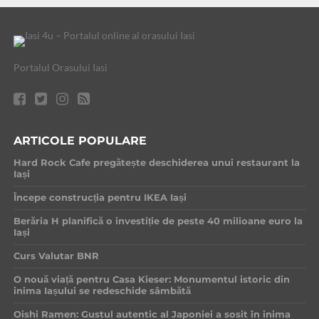
Portalul Orasului Iasi
ARTICOLE POPULARE
Hard Rock Cafe pregătește deschiderea unui restaurant la
Iași
Începe construcția pentru IKEA Iași
Berăria H planifică o investiție de peste 40 milioane euro la
Iași
Curs Valutar BNR
O nouă viață pentru Casa Kieser: Monumentul istoric din
inima Iașului se redeschide sâmbătă
Oishi Ramen: Gustul autentic al Japoniei a sosit în inima