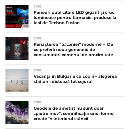
STIRI
Panouri publicitare LED gigant şi cruci
luminoase pentru farmacie, produse la
Iaşi de Techno Fusion
STIRI
Renașterea “băcăniei” moderne – De
ce preferă noua generație de
consumatori comerțul de proximitate
STIRI
Vacanța în Bulgaria cu copiii – alegerea
stațiunii dictează tot sejurul
STIRI
Geodele de ametist nu sunt doar
„pietre mov”: semnificația unei forme
create în interiorul stâncii