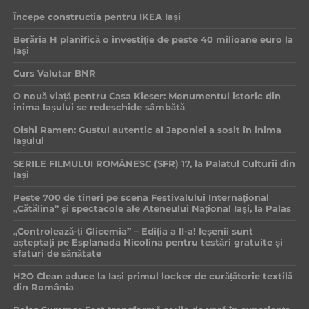
Începe construcția pentru IKEA Iași
Berăria H planifică o investiție de peste 40 milioane euro la
Iași
Curs Valutar BNR
O nouă viață pentru Casa Kieser: Monumentul istoric din
inima Iașului se redeschide sâmbătă
Oishi Ramen: Gustul autentic al Japoniei a sosit în inima
Iașului
SERILE FILMULUI ROMÂNESC (SFR) 17, la Palatul Culturii din
Iași
Peste 700 de tineri pe scena Festivalului Internațional
„Cătălina” și spectacole ale Ateneului Național Iași, la Palas
„Controlează-ți Glicemia” – Ediția a II-a! Ieșenii sunt
așteptați pe Esplanada Nicolina pentru testări gratuite și
sfaturi de sănătate
H2O Clean aduce la Iași primul locker de curățătorie textilă
din România