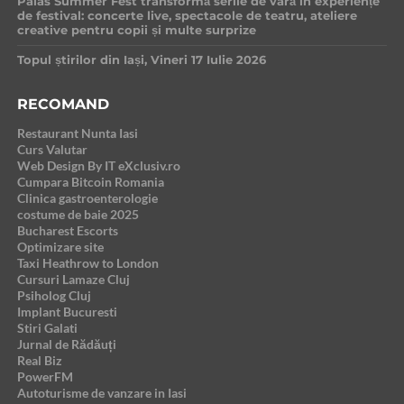
Palas Summer Fest transformă serile de vară în experiențe
de festival: concerte live, spectacole de teatru, ateliere
creative pentru copii și multe surprize
Topul știrilor din Iași, Vineri 17 Iulie 2026
RECOMAND
Restaurant Nunta Iasi
Curs Valutar
Web Design By IT eXclusiv.ro
Cumpara Bitcoin Romania
Clinica gastroenterologie
costume de baie 2025
Bucharest Escorts
Optimizare site
Taxi Heathrow to London
Cursuri Lamaze Cluj
Psiholog Cluj
Implant Bucuresti
Stiri Galati
Jurnal de Rădăuți
Real Biz
PowerFM
Autoturisme de vanzare in Iasi