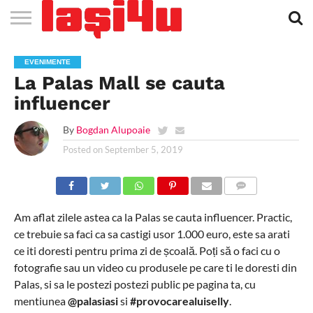
EVENIMENTE
STIRI
APARTAMENTE
STIRI
JOBS
FILME
CLUBURI /
BARURI /
SALI DE
SALOANE DE
AGENTII
RESTAURANTE
PIZZA
PISCINA
FLORARII
RADIO
SPALATORII
TRACTARI
TAXI
CINEMA
TEATRU
HOTELURI
TEREN
TEREN
FARMACII
COFFEE-
FIRME DE
RENT
EVENIMENTE
NOI IASI
IASI
IN
LA
DISCOTECI
CAFENELE
FORTA
INFRUMUSETARE
DE
IN IASI
IN
IN IASI
LIVE
AUTO
AUTO
IN
/
SPORTIV
TENIS
NON
TO-GO
PUBLICITATE
A
La Palas Mall se cauta
IASI
CINEMA
SI
TURISM
IASI
IN IASI
IASI
PENSIUNI
IASI
STOP
CAR
FITNESS
IASI
influencer
By
Bogdan Alupoaie
Posted on
September 5, 2019
COMMENTS
Am aflat zilele astea ca la Palas se cauta influencer. Practic,
ce trebuie sa faci ca sa castigi usor 1.000 euro, este sa arati
ce iti doresti pentru prima zi de școală. Poți să o faci cu o
fotografie sau un video cu produsele pe care ti le doresti din
Palas, si sa le postezi postezi public pe pagina ta, cu
mentiunea
@palasiasi
si
#provocarealuiselly
.