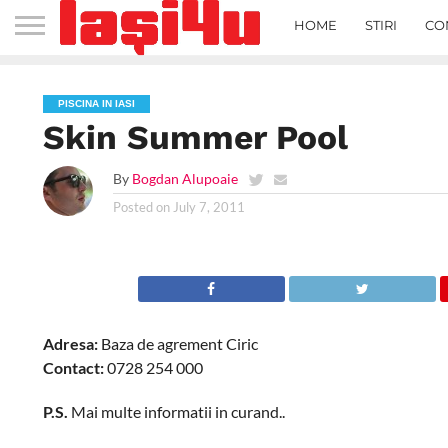
HOME
STIRI
CO
PISCINA IN IASI
Skin Summer Pool
By
Bogdan Alupoaie
Posted on
July 7, 2011
Adresa:
Baza de agrement Ciric
Contact:
0728 254 000
P.S.
Mai multe informatii in curand..