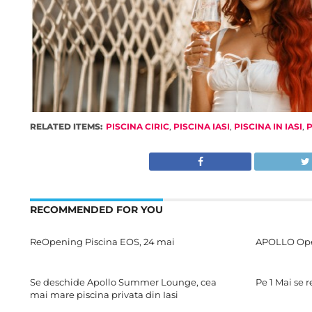
RELATED ITEMS:
PISCINA CIRIC
,
PISCINA IASI
,
PISCINA IN IASI
,
P
RECOMMENDED FOR YOU
ReOpening Piscina EOS, 24 mai
APOLLO Open
Se deschide Apollo Summer Lounge, cea
Pe 1 Mai se 
mai mare piscina privata din Iasi