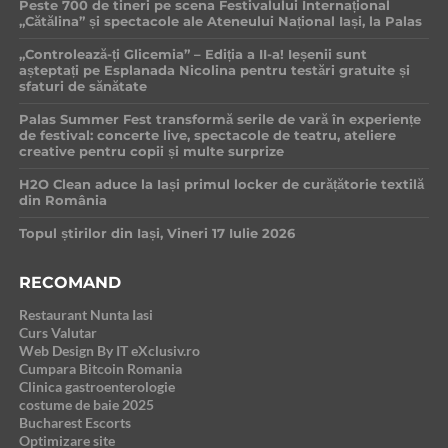
Peste 700 de tineri pe scena Festivalului Internațional
„Cătălina” și spectacole ale Ateneului Național Iași, la Palas
„Controlează-ți Glicemia” – Ediția a II-a! Ieșenii sunt
așteptați pe Esplanada Nicolina pentru testări gratuite și
sfaturi de sănătate
Palas Summer Fest transformă serile de vară în experiențe
de festival: concerte live, spectacole de teatru, ateliere
creative pentru copii și multe surprize
H2O Clean aduce la Iași primul locker de curățătorie textilă
din România
Topul știrilor din Iași, Vineri 17 Iulie 2026
RECOMAND
Restaurant Nunta Iasi
Curs Valutar
Web Design By IT eXclusiv.ro
Cumpara Bitcoin Romania
Clinica gastroenterologie
costume de baie 2025
Bucharest Escorts
Optimizare site