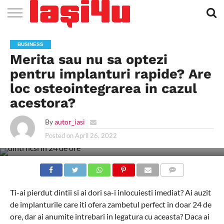
EVENIMENTE
STIRI
APARTAMENTE
STIRI
JOBS
FILME
CLUBURI /
BARURI /
SALI DE
SALOANE DE
AGENTII
RESTAURANTE
PIZZA
PISCINA
FLORARII
RADIO
SPALATORII
TRACTARI
TAXI
CINEMA
TEATRU
HOTELURI
TEREN
TEREN
FARMACII
COFFEE-
FIRME DE
RENT
BUSINESS
NOI IASI
IASI
IN
LA
DISCOTECI
CAFENELE
FORTA
INFRUMUSETARE
DE
IN IASI
IN
IN IASI
LIVE
AUTO
AUTO
IN
/
SPORTIV
TENIS
NON
TO-GO
PUBLICITATE
A
Merita sau nu sa optezi
IASI
CINEMA
SI
TURISM
IASI
IN IASI
IASI
PENSIUNI
IASI
STOP
CAR
FITNESS
IASI
pentru implanturi rapide? Are
loc osteointegrarea in cazul
acestora?
By
autor_iasi
Posted on
April 26, 2022
COMMENTS
Ti-ai pierdut dintii si ai dori sa-i inlocuiesti imediat? Ai auzit
de implanturile care iti ofera zambetul perfect in doar 24 de
ore, dar ai anumite intrebari in legatura cu aceasta? Daca ai