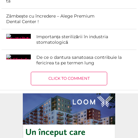
ta
Zâmbește cu încredere – Alege Premium
Dental Center !
Importanța sterilizării în industria
stomatologică
De ce o dantura sanatoasa contribuie la
fericirea ta pe termen lung
CLICK TO COMMENT