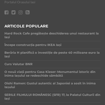
Portalul Orasului Iasi
ARTICOLE POPULARE
Hard Rock Cafe pregătește deschiderea unui restaurant la
Iași
Începe construcția pentru IKEA Iași
Berăria H planifică o investiție de peste 40 milioane euro la
Iași
Curs Valutar BNR
O nouă viață pentru Casa Kieser: Monumentul istoric din
inima Iașului se redeschide sâmbătă
Oishi Ramen: Gustul autentic al Japoniei a sosit în inima
Iașului
SERILE FILMULUI ROMÂNESC (SFR) 17, la Palatul Culturii din
Iași