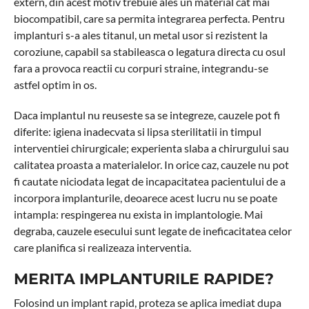
extern, din acest motiv trebuie ales un material cat mai
biocompatibil, care sa permita integrarea perfecta. Pentru
implanturi s-a ales titanul, un metal usor si rezistent la
coroziune, capabil sa stabileasca o legatura directa cu osul
fara a provoca reactii cu corpuri straine, integrandu-se
astfel optim in os.
Daca implantul nu reuseste sa se integreze, cauzele pot fi
diferite: igiena inadecvata si lipsa sterilitatii in timpul
interventiei chirurgicale; experienta slaba a chirurgului sau
calitatea proasta a materialelor. In orice caz, cauzele nu pot
fi cautate niciodata legat de incapacitatea pacientului de a
incorpora implanturile, deoarece acest lucru nu se poate
intampla: respingerea nu exista in implantologie. Mai
degraba, cauzele esecului sunt legate de ineficacitatea celor
care planifica si realizeaza interventia.
MERITA IMPLANTURILE RAPIDE?
Folosind un implant rapid, proteza se aplica imediat dupa