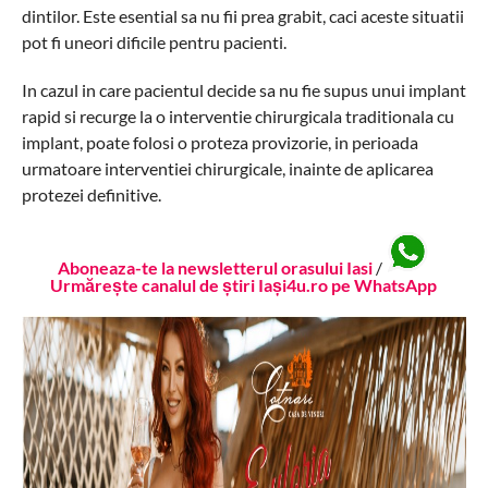
dintilor. Este esential sa nu fii prea grabit, caci aceste situatii
pot fi uneori dificile pentru pacienti.
In cazul in care pacientul decide sa nu fie supus unui implant
rapid si recurge la o interventie chirurgicala traditionala cu
implant, poate folosi o proteza provizorie, in perioada
urmatoare interventiei chirurgicale, inainte de aplicarea
protezei definitive.
Aboneaza-te la newsletterul orasului Iasi
/
Urmărește canalul de știri Iași4u.ro pe WhatsApp