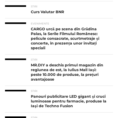
STIRI
Curs Valutar BNR
EVENIMENTE
CARGO urcă pe scena din Grădina
Palas, la Serile Filmului Românesc:
pelicule consacrate, scurtmetraje și
concerte, în prezența unor invitați
speciali
STIRI
MR.DIY a deschis primul magazin din
regiunea de est, la Iulius Mall Iași:
peste 10.000 de produse, la prețuri
avantajoase
STIRI
Panouri publicitare LED gigant şi cruci
luminoase pentru farmacie, produse la
Iaşi de Techno Fusion
STIRI