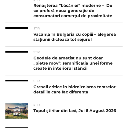
Renașterea “băcăniei” moderne – De
ce preferă noua generație de
consumatori comerțul de proximitate
STIRI
Vacanța în Bulgaria cu copiii – alegerea
stațiunii dictează tot sejurul
STIRI
Geodele de ametist nu sunt doar
„pietre mov”: semnificația unei forme
create în interiorul stâncii
STIRI
Greșeli critice în hidroizolarea teraselor:
detaliile care fac diferența
STIRI
Topul știrilor din Iași, Joi 6 August 2026