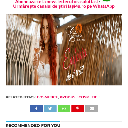
Aboneaza-te la newsletterul orasului Iasi
/
Urmărește canalul de știri Iași4u.ro pe WhatsApp
RELATED ITEMS:
COSMETICE
,
PRODUSE COSMETICE
RECOMMENDED FOR YOU