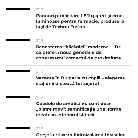
STIRI
Panouri publicitare LED gigant şi cruci
luminoase pentru farmacie, produse la
Iaşi de Techno Fusion
STIRI
Renașterea “băcăniei” moderne – De
ce preferă noua generație de
consumatori comerțul de proximitate
STIRI
Vacanța în Bulgaria cu copiii – alegerea
stațiunii dictează tot sejurul
STIRI
Geodele de ametist nu sunt doar
„pietre mov”: semnificația unei forme
create în interiorul stâncii
STIRI
Greșeli critice în hidroizolarea teraselor: