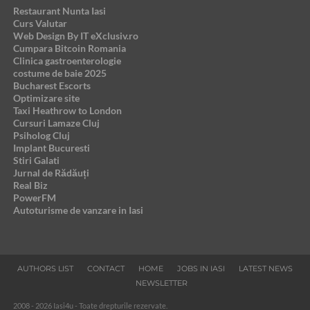
Restaurant Nunta Iasi
Curs Valutar
Web Design By IT eXclusiv.ro
Cumpara Bitcoin Romania
Clinica gastroenterologie
costume de baie 2025
Bucharest Escorts
Optimizare site
Taxi Heathrow to London
Cursuri Lamaze Cluj
Psiholog Cluj
Implant Bucuresti
Stiri Galati
Jurnal de Rădăuți
Real Biz
PowerFM
Autoturisme de vanzare in Iasi
AUTHORS LIST
CONTACT
HOME
JOBS IN IASI
LATEST NEWS
NEWSLETTER
2008 - 2026 Iasi4u - Toate drepturile rezervate.