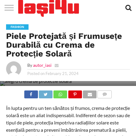
EVENIMENTE
STIRI
APARTAMENTE
STIRI
JOBS
FILME
CLUBURI /
BARURI /
SALI DE
SALOANE DE
AGENTII
RESTAURANTE
PIZZA
PISCINA
FLORARII
RADIO
SPALATORII
TRACTARI
TAXI
CINEMA
TEATRU
HOTELURI
TEREN
TEREN
FARMACII
COFFEE-
FIRME DE
RENT
FASHION
NOI IASI
IASI
IN
LA
DISCOTECI
CAFENELE
FORTA
INFRUMUSETARE
DE
IN IASI
IN
IN IASI
LIVE
AUTO
AUTO
IN
/
SPORTIV
TENIS
NON
TO-GO
PUBLICITATE
A
Piele Protejată și Frumusețe
IASI
CINEMA
SI
TURISM
IASI
IN IASI
IASI
PENSIUNI
IASI
STOP
CAR
FITNESS
IASI
Durabilă cu Crema de
Protecție Solară
By
autor_iasi
Posted on
February 21, 2024
COMMENTS
În lupta pentru un ten sănătos și frumos, crema de protecție
solară este un aliat indispensabil. Indiferent de sezon sau de
tipul de piele, protecția împotriva radiațiilor solare este
esențială pentru a preveni îmbătrânirea prematură a pielii,