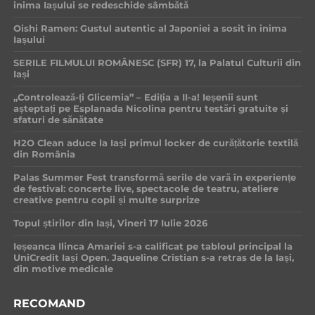
inima Iașului se redeschide sâmbătă
Oishi Ramen: Gustul autentic al Japoniei a sosit în inima
Iașului
SERILE FILMULUI ROMÂNESC (SFR) 17, la Palatul Culturii din
Iași
„Controlează-ți Glicemia” – Ediția a II-a! Ieșenii sunt
așteptați pe Esplanada Nicolina pentru testări gratuite și
sfaturi de sănătate
H2O Clean aduce la Iași primul locker de curățătorie textilă
din România
Palas Summer Fest transformă serile de vară în experiențe
de festival: concerte live, spectacole de teatru, ateliere
creative pentru copii și multe surprize
Topul știrilor din Iași, Vineri 17 Iulie 2026
Ieșeanca Ilinca Amariei s-a calificat pe tabloul principal la
UniCredit Iași Open. Jaqueline Cristian s-a retras de la Iași,
din motive medicale
RECOMAND