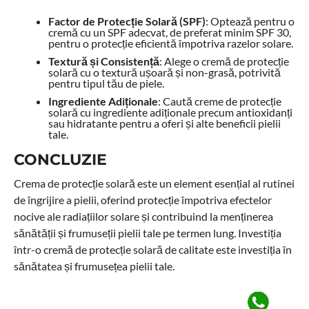
Factor de Protecție Solară (SPF)
: Optează pentru o
cremă cu un SPF adecvat, de preferat minim SPF 30,
pentru o protecție eficientă împotriva razelor solare.
Textură și Consistență
: Alege o cremă de protecție
solară cu o textură ușoară și non-grasă, potrivită
pentru tipul tău de piele.
Ingrediente Adiționale
: Caută creme de protecție
solară cu ingrediente adiționale precum antioxidanți
sau hidratante pentru a oferi și alte beneficii pielii
tale.
CONCLUZIE
Crema de protecție solară este un element esențial al rutinei
de îngrijire a pielii, oferind protecție împotriva efectelor
nocive ale radiațiilor solare și contribuind la menținerea
sănătății și frumuseții pielii tale pe termen lung. Investiția
într-o cremă de protecție solară de calitate este investiția în
sănătatea și frumusețea pielii tale.