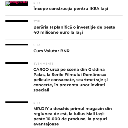
STIRI
Începe construcția pentru IKEA Iași
STIRI
Berăria H planifică o investiție de peste
40 milioane euro la Iași
STIRI
Curs Valutar BNR
EVENIMENTE
CARGO urcă pe scena din Grădina
Palas, la Serile Filmului Românesc:
pelicule consacrate, scurtmetraje și
concerte, în prezența unor invitați
speciali
STIRI
MR.DIY a deschis primul magazin din
regiunea de est, la Iulius Mall Iași:
peste 10.000 de produse, la prețuri
avantajoase