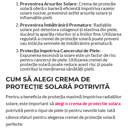
Prevenirea Arsurilor Solare
: Crema de protecție
solară oferă o barieră eficientă împotriva razelor
solare nocive, prevenind astfel arsurile solare și
inflamațiile pielii.
Prevenirea Îmbătrânirii Premature
: Radiațiile
solare pot deteriora colagenul și elastina din piele,
ducând la apariția ridurilor și a liniilor fine. Utilizarea
regulată a cremei de protecție solară poate preveni
sau întârzia semnele de îmbătrânire prematură.
Protecția împotriva Cancerului de Piele
:
Expunerea excesivă la soare este un factor de risc
pentru cancerul de piele. Utilizarea cremei de
protecție solară poate reduce acest risc și poate
contribui la menținerea sănătății pielii.
CUM SĂ ALEGI CREMA DE
PROTECȚIE SOLARĂ POTRIVITĂ
Pentru a beneficia de protecția maximă împotriva radiațiilor
solare, este important să
alegi o crema de protectie solara
potrivită pentru tipul de piele și pentru nevoile tale. Iată
câteva sfaturi pentru alegerea cremei de protecție solară
perfecte: