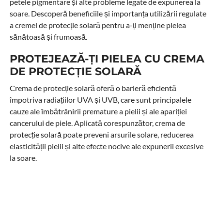
petele pigmentare și alte probleme legate de expunerea la
soare. Descoperă beneficiile și importanța utilizării regulate
a cremei de protecție solară pentru a-ți menține pielea
sănătoasă și frumoasă.
PROTEJEAZĂ-ȚI PIELEA CU CREMA
DE PROTECȚIE SOLARĂ
Crema de protecție solară oferă o barieră eficientă
împotriva radiațiilor UVA și UVB, care sunt principalele
cauze ale îmbătrânirii premature a pielii și ale apariției
cancerului de piele. Aplicată corespunzător, crema de
protecție solară poate preveni arsurile solare, reducerea
elasticității pielii și alte efecte nocive ale expunerii excesive
la soare.