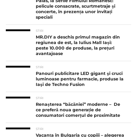
Palas, la Serile Filmului Românesc:
pelicule consacrate, scurtmetraje și
concerte, în prezența unor invitați
speciali
STIRI
MR.DIY a deschis primul magazin din
regiunea de est, la Iulius Mall Iași:
peste 10.000 de produse, la prețuri
avantajoase
STIRI
Panouri publicitare LED gigant şi cruci
luminoase pentru farmacie, produse la
Iaşi de Techno Fusion
STIRI
Renașterea “băcăniei” moderne – De
ce preferă noua generație de
consumatori comerțul de proximitate
STIRI
Vacanța în Bulgaria cu copiii – alegerea