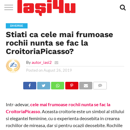
EVENIMENTE
STIRI
APARTAMENTE
STIRI
JOBS
FILME
CLUBURI /
BARURI /
SALI DE
SALOANE DE
AGENTII
RESTAURANTE
PIZZA
PISCINA
FLORARII
RADIO
SPALATORII
TRACTARI
TAXI
CINEMA
TEATRU
HOTELURI
TEREN
TEREN
FARMACII
COFFEE-
FIRME DE
RENT
DIVERSE
NOI IASI
IASI
IN
LA
DISCOTECI
CAFENELE
FORTA
INFRUMUSETARE
DE
IN IASI
IN
IN IASI
LIVE
AUTO
AUTO
IN
/
SPORTIV
TENIS
NON
TO-GO
PUBLICITATE
A
Stiati ca cele mai frumoase
IASI
CINEMA
SI
TURISM
IASI
IN IASI
IASI
PENSIUNI
IASI
STOP
CAR
FITNESS
IASI
rochii nunta se fac la
CroitoriaPicasso?
By
autor_iasi2
Posted on
August 26, 2019
COMMENTS
Intr-adevar,
cele mai frumoase rochii nunta se fac la
CroitoriaPicasso
. Aceasta croitorie este un simbol al stilului
si elegantei feminine, cu o experienta deosebita in crearea
rochiilor de mireasa, dar si pentru ocazii deosebite. Rochiile