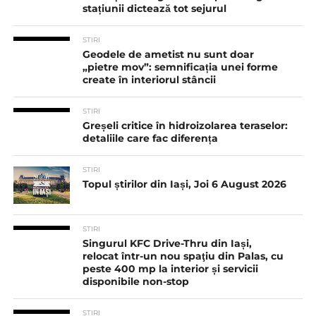
stațiunii dictează tot sejurul
STIRI
Geodele de ametist nu sunt doar
„pietre mov”: semnificația unei forme
create în interiorul stâncii
STIRI
Greșeli critice în hidroizolarea teraselor:
detaliile care fac diferența
STIRI
Topul știrilor din Iași, Joi 6 August 2026
STIRI
Singurul KFC Drive-Thru din Iași,
relocat într-un nou spaţiu din Palas, cu
peste 400 mp la interior și servicii
disponibile non-stop
STIRI