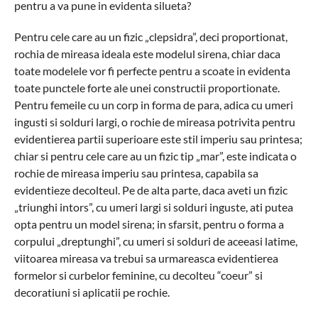
pentru a va pune in evidenta silueta?
Pentru cele care au un fizic „clepsidra”, deci proportionat,
rochia de mireasa ideala este modelul sirena, chiar daca
toate modelele vor fi perfecte pentru a scoate in evidenta
toate punctele forte ale unei constructii proportionate.
Pentru femeile cu un corp in forma de para, adica cu umeri
ingusti si solduri largi, o rochie de mireasa potrivita pentru
evidentierea partii superioare este stil imperiu sau printesa;
chiar si pentru cele care au un fizic tip „mar”, este indicata o
rochie de mireasa imperiu sau printesa, capabila sa
evidentieze decolteul. Pe de alta parte, daca aveti un fizic
„triunghi intors”, cu umeri largi si solduri inguste, ati putea
opta pentru un model sirena; in sfarsit, pentru o forma a
corpului „dreptunghi”, cu umeri si solduri de aceeasi latime,
viitoarea mireasa va trebui sa urmareasca evidentierea
formelor si curbelor feminine, cu decolteu “coeur” si
decoratiuni si aplicatii pe rochie.