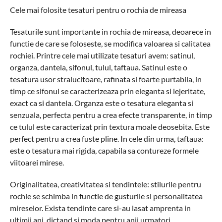
Cele mai folosite tesaturi pentru o rochia de mireasa
Tesaturile sunt importante in rochia de mireasa, deoarece in
functie de care se foloseste, se modifica valoarea si calitatea
rochiei. Printre cele mai utilizate tesaturi avem: satinul,
organza, dantela, sifonul, tulul, taftaua. Satinul este o
tesatura usor stralucitoare, rafinata si foarte purtabila, in
timp ce sifonul se caracterizeaza prin eleganta si lejeritate,
exact ca si dantela. Organza este o tesatura eleganta si
senzuala, perfecta pentru a crea efecte transparente, in timp
ce tulul este caracterizat prin textura moale deosebita. Este
perfect pentru a crea fuste pline. In cele din urma, taftaua:
este o tesatura mai rigida, capabila sa contureze formele
viitoarei mirese.
Originalitatea, creativitatea si tendintele: stilurile pentru
rochie se schimba in functie de gusturile si personalitatea
mireselor. Exista tendinte care si-au lasat amprenta in
ultimii ani, dictand si moda pentru anii urmatori.