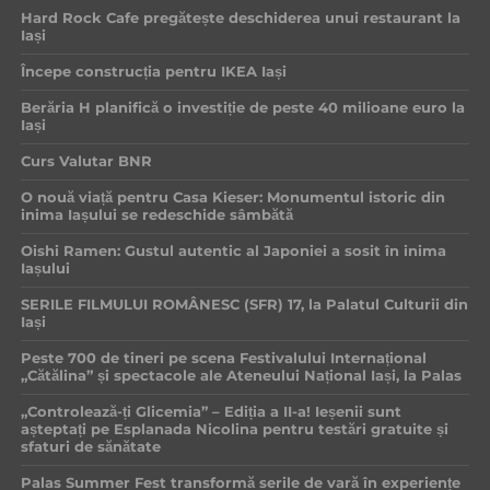
Hard Rock Cafe pregătește deschiderea unui restaurant la
Iași
Începe construcția pentru IKEA Iași
Berăria H planifică o investiție de peste 40 milioane euro la
Iași
Curs Valutar BNR
O nouă viață pentru Casa Kieser: Monumentul istoric din
inima Iașului se redeschide sâmbătă
Oishi Ramen: Gustul autentic al Japoniei a sosit în inima
Iașului
SERILE FILMULUI ROMÂNESC (SFR) 17, la Palatul Culturii din
Iași
Peste 700 de tineri pe scena Festivalului Internațional
„Cătălina” și spectacole ale Ateneului Național Iași, la Palas
„Controlează-ți Glicemia” – Ediția a II-a! Ieșenii sunt
așteptați pe Esplanada Nicolina pentru testări gratuite și
sfaturi de sănătate
Palas Summer Fest transformă serile de vară în experiențe