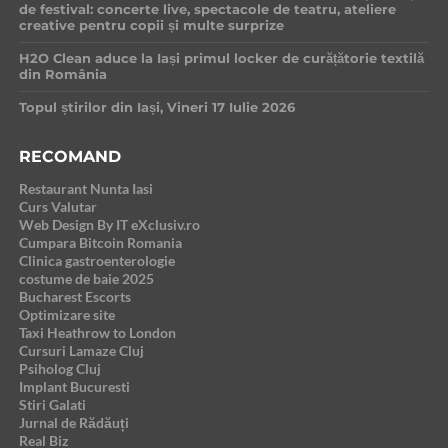
de festival: concerte live, spectacole de teatru, ateliere
creative pentru copii și multe surprize
H2O Clean aduce la Iași primul locker de curățătorie textilă
din România
Topul știrilor din Iași, Vineri 17 Iulie 2026
RECOMAND
Restaurant Nunta Iasi
Curs Valutar
Web Design By IT eXclusiv.ro
Cumpara Bitcoin Romania
Clinica gastroenterologie
costume de baie 2025
Bucharest Escorts
Optimizare site
Taxi Heathrow to London
Cursuri Lamaze Cluj
Psiholog Cluj
Implant Bucuresti
Stiri Galati
Jurnal de Rădăuți
Real Biz