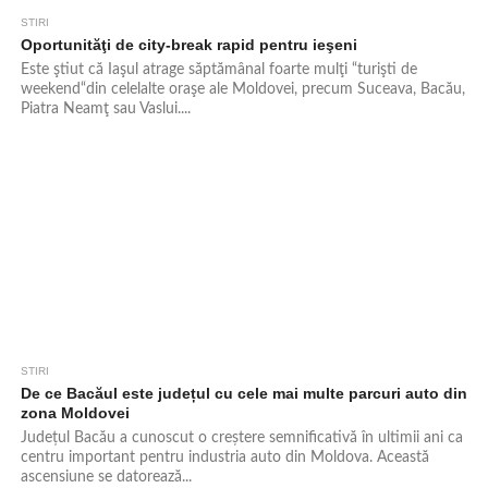
STIRI
616
Oportunităţi de city-break rapid pentru ieşeni
Este ştiut că Iaşul atrage săptămânal foarte mulţi “turişti de
weekend“din celelalte oraşe ale Moldovei, precum Suceava, Bacău,
Piatra Neamţ sau Vaslui....
STIRI
766
De ce Bacăul este județul cu cele mai multe parcuri auto din
zona Moldovei
Județul Bacău a cunoscut o creștere semnificativă în ultimii ani ca
centru important pentru industria auto din Moldova. Această
ascensiune se datorează...