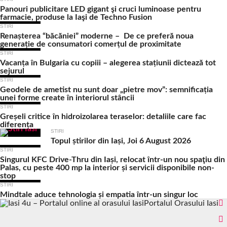
Panouri publicitare LED gigant şi cruci luminoase pentru
farmacie, produse la Iaşi de Techno Fusion
STIRI
Renașterea “băcăniei” moderne – De ce preferă noua
generație de consumatori comerțul de proximitate
STIRI
Vacanța în Bulgaria cu copiii – alegerea stațiunii dictează tot
sejurul
STIRI
Geodele de ametist nu sunt doar „pietre mov”: semnificația
unei forme create în interiorul stâncii
STIRI
Greșeli critice în hidroizolarea teraselor: detaliile care fac
diferența
STIRI
Topul știrilor din Iași, Joi 6 August 2026
STIRI
Singurul KFC Drive-Thru din Iași, relocat într-un nou spaţiu din
Palas, cu peste 400 mp la interior și servicii disponibile non-
stop
STIRI
Mindtale aduce tehnologia și empatia într-un singur loc
Portalul Orasului Iasi