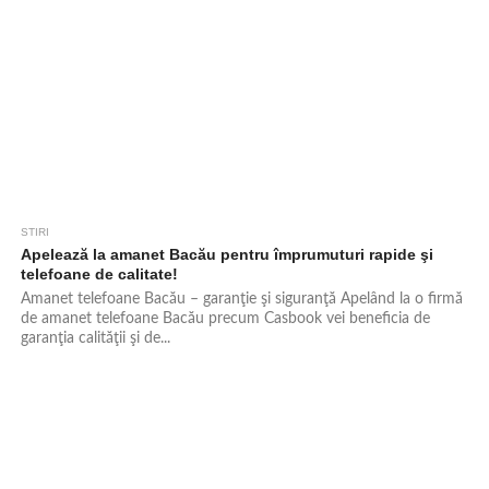
STIRI
952
Apelează la amanet Bacău pentru împrumuturi rapide şi
telefoane de calitate!
Amanet telefoane Bacău – garanţie şi siguranţă Apelând la o firmă
de amanet telefoane Bacău precum Casbook vei beneficia de
garanţia calităţii şi de...