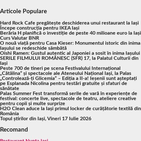
Articole Populare
Hard Rock Cafe pregătește deschiderea unui restaurant la Iași
Începe construcția pentru IKEA Iași
Berăria H planifică o investiție de peste 40 milioane euro la Iași
Curs Valutar BNR
O nouă viață pentru Casa Kieser: Monumentul istoric din inima
Iașului se redeschide sâmbătă
Oishi Ramen: Gustul autentic al Japoniei a sosit în inima Iașului
SERILE FILMULUI ROMÂNESC (SFR) 17, la Palatul Culturii din
Iași
Peste 700 de tineri pe scena Festivalului Internațional
„Cătălina” și spectacole ale Ateneului Național Iași, la Palas
„Controlează-ți Glicemia” – Ediția a II-a! Ieșenii sunt așteptați
pe Esplanada Nicolina pentru testări gratuite și sfaturi de
sănătate
Palas Summer Fest transformă serile de vară în experiențe de
festival: concerte live, spectacole de teatru, ateliere creative
pentru copii și multe surprize
H2O Clean aduce la Iași primul locker de curățătorie textilă din
România
Topul știrilor din Iași, Vineri 17 Iulie 2026
Recomand