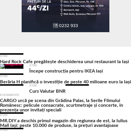
Ultimele Articole
STIRI
Hard Rock Cafe pregătește deschiderea unui restaurant la Iași
STIRI
Începe construcția pentru IKEA Iași
STIRI
Berăria H planifică o investiție de peste 40 milioane euro la Iași
STIRI
Curs Valutar BNR
EVENIMENTE
CARGO urcă pe scena din Grădina Palas, la Serile Filmului
Românesc: pelicule consacrate, scurtmetraje și concerte, în
prezența unor invitați speciali
STIRI
MR.DIY a deschis primul magazin din regiunea de est, la Iulius
Mall Iași: peste 10.000 de produse, la prețuri avantajoase
STIRI