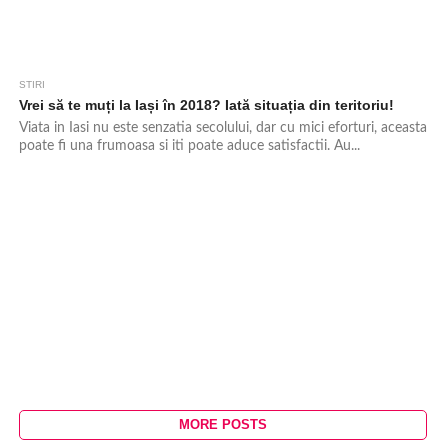
STIRI
15.7K
21
Vrei să te muți la Iași în 2018? Iată situația din teritoriu!
Viata in Iasi nu este senzatia secolului, dar cu mici eforturi, aceasta
poate fi una frumoasa si iti poate aduce satisfactii. Au...
MORE POSTS