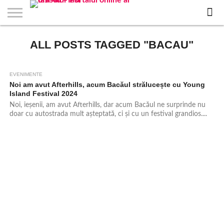
EVENIMENTE
ALL POSTS TAGGED "BACAU"
STIRI
APARTAMENTE
STIRI
JOBS
FILME
CLUBURI /
BARURI /
SALI DE
SALOANE DE
AGENTII
RESTAURANTE
PIZZA
PISCINA
FLORARII
RADIO
SPALATORII
TRACTARI
TAXI
CINEMA
TEATRU
HOTELURI
TEREN
TEREN
FARMACII
COFFEE-
FIRME DE
RENT
NOI IASI
IASI
IN
LA
DISCOTECI
CAFENELE
FORTA
INFRUMUSETARE
DE
IN IASI
IN
IN IASI
LIVE
AUTO
AUTO
IN
/
SPORTIV
TENIS
NON
TO-GO
PUBLICITATE
A
IASI
CINEMA
SI
TURISM
IASI
IN
IASI
PENSIUNI
IASI
STOP
CAR
FITNESS
IASI
IASI
EVENIMENTE
1.5K
Noi am avut Afterhills, acum Bacăul strălucește cu Young
Island Festival 2024
Noi, ieșenii, am avut Afterhills, dar acum Bacăul ne surprinde nu
doar cu autostrada mult așteptată, ci și cu un festival grandios....