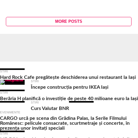
MORE POSTS
Ultimele Articole
STIRI
Hard Rock Cafe pregătește deschiderea unui restaurant la Iași
STIRI
Începe construcția pentru IKEA Iași
STIRI
Berăria H planifică o investiție de peste 40 milioane euro la Iași
STIRI
Curs Valutar BNR
EVENIMENTE
CARGO urcă pe scena din Grădina Palas, la Serile Filmului
Românesc: pelicule consacrate, scurtmetraje și concerte, în
prezența unor invitați speciali
STIRI