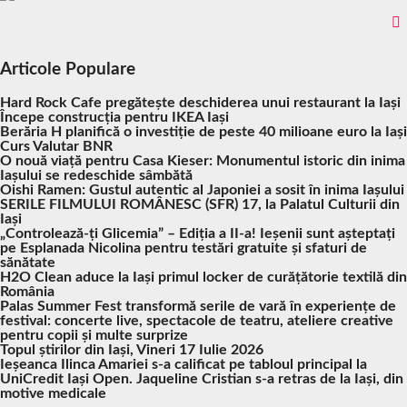
Articole Populare
Hard Rock Cafe pregătește deschiderea unui restaurant la Iași
Începe construcția pentru IKEA Iași
Berăria H planifică o investiție de peste 40 milioane euro la Iași
Curs Valutar BNR
O nouă viață pentru Casa Kieser: Monumentul istoric din inima
Iașului se redeschide sâmbătă
Oishi Ramen: Gustul autentic al Japoniei a sosit în inima Iașului
SERILE FILMULUI ROMÂNESC (SFR) 17, la Palatul Culturii din
Iași
„Controlează-ți Glicemia” – Ediția a II-a! Ieșenii sunt așteptați
pe Esplanada Nicolina pentru testări gratuite și sfaturi de
sănătate
H2O Clean aduce la Iași primul locker de curățătorie textilă din
România
Palas Summer Fest transformă serile de vară în experiențe de
festival: concerte live, spectacole de teatru, ateliere creative
pentru copii și multe surprize
Topul știrilor din Iași, Vineri 17 Iulie 2026
Ieșeanca Ilinca Amariei s-a calificat pe tabloul principal la
UniCredit Iași Open. Jaqueline Cristian s-a retras de la Iași, din
motive medicale