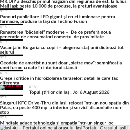
MR.DIY a deschis primul magazin din regiunea de est, la Iulius
Mall Iași: peste 10.000 de produse, la prețuri avantajoase
STIRI
Panouri publicitare LED gigant şi cruci luminoase pentru
farmacie, produse la Iaşi de Techno Fusion
STIRI
Renașterea “băcăniei” moderne – De ce preferă noua
generație de consumatori comerțul de proximitate
STIRI
Vacanța în Bulgaria cu copiii – alegerea stațiunii dictează tot
sejurul
STIRI
Geodele de ametist nu sunt doar „pietre mov”: semnificația
unei forme create în interiorul stâncii
STIRI
Greșeli critice în hidroizolarea teraselor: detaliile care fac
diferența
STIRI
Topul știrilor din Iași, Joi 6 August 2026
STIRI
Singurul KFC Drive-Thru din Iași, relocat într-un nou spaţiu din
Palas, cu peste 400 mp la interior și servicii disponibile non-
stop
STIRI
Mindtale aduce tehnologia și empatia într-un singur loc
Portalul Orasului Iasi