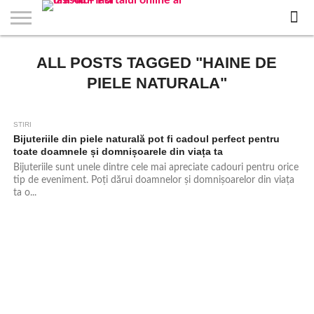
EVENIMENTE
ALL POSTS TAGGED "HAINE DE
STIRI
APARTAMENTE
STIRI
JOBS
FILME
CLUBURI /
BARURI /
SALI DE
SALOANE DE
AGENTII
RESTAURANTE
PIZZA
PISCINA
FLORARII
RADIO
SPALATORII
TRACTARI
TAXI
CINEMA
TEATRU
HOTELURI
TEREN
TEREN
FARMACII
COFFEE-
FIRME DE
RENT
NOI IASI
IASI
IN
LA
DISCOTECI
CAFENELE
FORTA
INFRUMUSETARE
DE
IN IASI
IN
IN IASI
LIVE
AUTO
AUTO
IN
/
SPORTIV
TENIS
NON
TO-GO
PUBLICITATE
A
IASI
CINEMA
SI
TURISM
IASI
IN
IASI
PENSIUNI
IASI
STOP
CAR
PIELE NATURALA"
FITNESS
IASI
IASI
STIRI
1.1K
Bijuteriile din piele naturalӑ pot fi cadoul perfect pentru
toate doamnele și domnișoarele din viața ta
Bijuteriile sunt unele dintre cele mai apreciate cadouri pentru orice
tip de eveniment. Poți dӑrui doamnelor și domnișoarelor din viața
ta o...