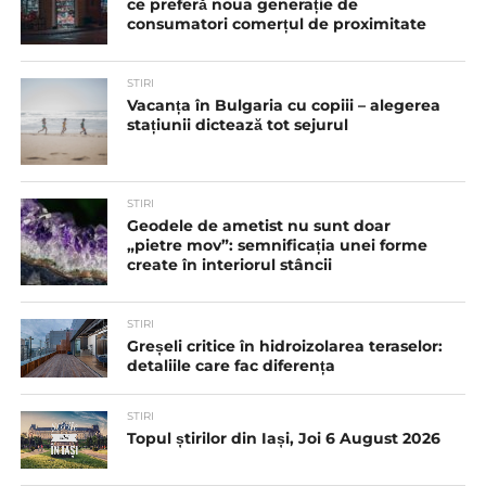
ce preferă noua generație de
consumatori comerțul de proximitate
STIRI
Vacanța în Bulgaria cu copiii – alegerea
stațiunii dictează tot sejurul
STIRI
Geodele de ametist nu sunt doar
„pietre mov”: semnificația unei forme
create în interiorul stâncii
STIRI
Greșeli critice în hidroizolarea teraselor:
detaliile care fac diferența
STIRI
Topul știrilor din Iași, Joi 6 August 2026