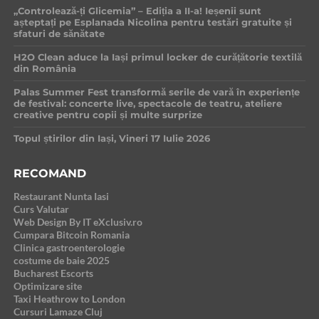
„Controlează-ți Glicemia” – Ediția a II-a! Ieșenii sunt
așteptați pe Esplanada Nicolina pentru testări gratuite și
sfaturi de sănătate
H2O Clean aduce la Iași primul locker de curățătorie textilă
din România
Palas Summer Fest transformă serile de vară în experiențe
de festival: concerte live, spectacole de teatru, ateliere
creative pentru copii și multe surprize
Topul știrilor din Iași, Vineri 17 Iulie 2026
RECOMAND
Restaurant Nunta Iasi
Curs Valutar
Web Design By IT eXclusiv.ro
Cumpara Bitcoin Romania
Clinica gastroenterologie
costume de baie 2025
Bucharest Escorts
Optimizare site
Taxi Heathrow to London
Cursuri Lamaze Cluj