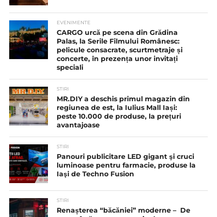
EVENIMENTE
CARGO urcă pe scena din Grădina
Palas, la Serile Filmului Românesc:
pelicule consacrate, scurtmetraje și
concerte, în prezența unor invitați
speciali
STIRI
MR.DIY a deschis primul magazin din
regiunea de est, la Iulius Mall Iași:
peste 10.000 de produse, la prețuri
avantajoase
STIRI
Panouri publicitare LED gigant şi cruci
luminoase pentru farmacie, produse la
Iaşi de Techno Fusion
STIRI
Renașterea “băcăniei” moderne – De