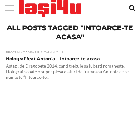
EVENIMENTE
ALL POSTS TAGGED "INTOARCE-TE
STIRI
APARTAMENTE
STIRI
JOBS
FILME
CLUBURI /
BARURI /
SALI DE
SALOANE DE
AGENTII
RESTAURANTE
PIZZA
PISCINA
FLORARII
RADIO
SPALATORII
TRACTARI
TAXI
CINEMA
TEATRU
HOTELURI
TEREN
TEREN
FARMACII
COFFEE-
FIRME DE
RENT
NOI IASI
IASI
IN
LA
DISCOTECI
CAFENELE
FORTA
INFRUMUSETARE
DE
IN IASI
IN
IN IASI
LIVE
AUTO
AUTO
IN
/
SPORTIV
TENIS
NON
TO-GO
PUBLICITATE
A
IASI
CINEMA
SI
TURISM
IASI
IN IASI
IASI
PENSIUNI
IASI
STOP
CAR
ACASA"
FITNESS
IASI
RECOMANDAREA MUZICALA A ZILEI
Holograf feat Antonia – Intoarce-te acasa
Astazi, de Dragobete 2014, cand trebuie sa iubesti romaneste,
Holograf scoate o super piesa alaturi de frumoasa Antonia ce se
numeste “Intoarce-te...