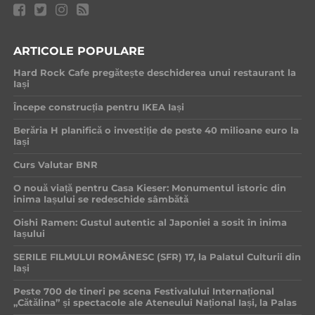
ARTICOLE POPULARE
Hard Rock Cafe pregătește deschiderea unui restaurant la
Iași
Începe construcția pentru IKEA Iași
Berăria H planifică o investiție de peste 40 milioane euro la
Iași
Curs Valutar BNR
O nouă viață pentru Casa Kieser: Monumentul istoric din
inima Iașului se redeschide sâmbătă
Oishi Ramen: Gustul autentic al Japoniei a sosit în inima
Iașului
SERILE FILMULUI ROMÂNESC (SFR) 17, la Palatul Culturii din
Iași
Peste 700 de tineri pe scena Festivalului Internațional
„Cătălina” și spectacole ale Ateneului Național Iași, la Palas