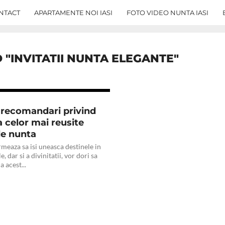
NTACT
APARTAMENTE NOI IASI
FOTO VIDEO NUNTA IASI
 "INVITATII NUNTA ELEGANTE"
i recomandari privind
a celor mai reusite
 de nunta
rmeaza sa isi uneasca destinele in
le, dar si a divinitatii, vor dori sa
a acest...