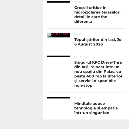
STIRI
Greșeli critice în
hidroizolarea teraselor:
detaliile care fac
diferența
STIRI
Topul știrilor din Iași, Joi
6 August 2026
STIRI
Singurul KFC Drive-Thru
din Iași, relocat într-un
nou spaţiu din Palas, cu
peste 400 mp la interior
și servicii disponibile
non-stop
STIRI
Mindtale aduce
tehnologia și empatia
într-un singur loc