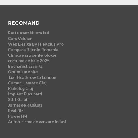
RECOMAND
Restaurant Nunta Iasi
Curs Valutar
Web Design By IT eXclusiv.ro
Cumpara Bitcoin Romania
Clinica gastroenterologie
costume de baie 2025
Bucharest Escorts
Optimizare site
Taxi Heathrow to London
Cursuri Lamaze Cluj
Psiholog Cluj
Implant Bucuresti
Stiri Galati
Jurnal de Rădăuți
Real Biz
PowerFM
Autoturisme de vanzare in Iasi