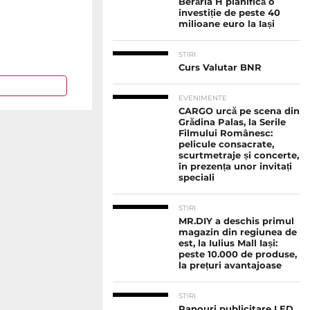
Berăria H planifică o
investiție de peste 40
milioane euro la Iași
STIRI
Curs Valutar BNR
EVENIMENTE
CARGO urcă pe scena din
Grădina Palas, la Serile
Filmului Românesc:
pelicule consacrate,
scurtmetraje și concerte,
în prezența unor invitați
speciali
STIRI
MR.DIY a deschis primul
magazin din regiunea de
est, la Iulius Mall Iași:
peste 10.000 de produse,
la prețuri avantajoase
STIRI
Panouri publicitare LED