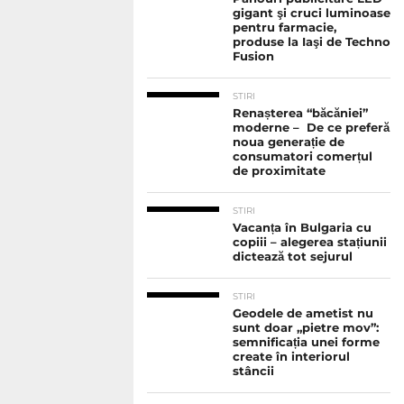
gigant şi cruci luminoase
pentru farmacie,
produse la Iaşi de Techno
Fusion
STIRI
Renașterea “băcăniei”
moderne – De ce preferă
noua generație de
consumatori comerțul
de proximitate
STIRI
Vacanța în Bulgaria cu
copiii – alegerea stațiunii
dictează tot sejurul
STIRI
Geodele de ametist nu
sunt doar „pietre mov”:
semnificația unei forme
create în interiorul
stâncii