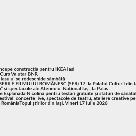
Începe construcția pentru IKEA Iași
Curs Valutar BNR
 Iașului se redeschide sâmbătă
SERILE FILMULUI ROMÂNESC (SFR) 17, la Palatul Culturii din I
” și spectacole ale Ateneului Național Iași, la Palas
pe Esplanada Nicolina pentru testări gratuite și sfaturi de sănăta
tival: concerte live, spectacole de teatru, ateliere creative pe
n România
Topul știrilor din Iași, Vineri 17 Iulie 2026