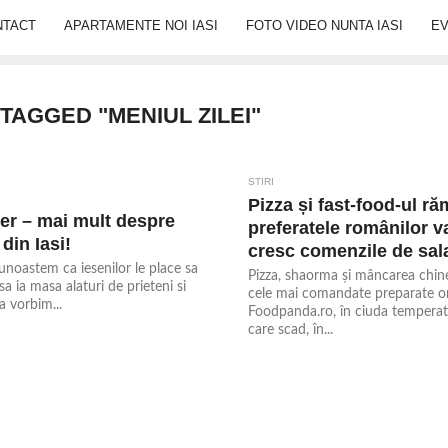
NTACT
APARTAMENTE NOI IASI
FOTO VIDEO NUNTA IASI
E
TAGGED "MENIUL ZILEI"
STIRI
Pizza și fast-food-ul r
r – mai mult despre
preferatele românilor v
din Iasi!
cresc comenzile de sal
unoastem ca iesenilor le place sa
Pizza, shaorma și mâncarea chi
 sa ia masa alaturi de prieteni si
cele mai comandate preparate on
a vorbim...
Foodpanda.ro, în ciuda temperatu
care scad, în...