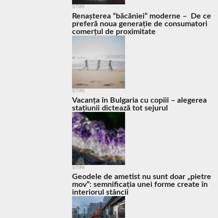
STIRI
Renașterea “băcăniei” moderne – De ce
preferă noua generație de consumatori
comerțul de proximitate
STIRI
Vacanța în Bulgaria cu copiii – alegerea
stațiunii dictează tot sejurul
STIRI
Geodele de ametist nu sunt doar „pietre
mov”: semnificația unei forme create în
interiorul stâncii