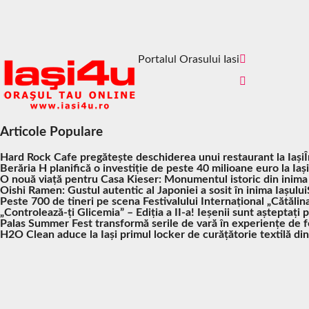
Portalul Orasului Iasi
Articole Populare
Hard Rock Cafe pregătește deschiderea unui restaurant la Iași
Berăria H planifică o investiție de peste 40 milioane euro la Iași
O nouă viață pentru Casa Kieser: Monumentul istoric din inima
Oishi Ramen: Gustul autentic al Japoniei a sosit în inima Iașului
Peste 700 de tineri pe scena Festivalului Internațional „Cătălina
„Controlează-ți Glicemia” – Ediția a II-a! Ieșenii sunt așteptați 
Palas Summer Fest transformă serile de vară în experiențe de fes
H2O Clean aduce la Iași primul locker de curățătorie textilă di