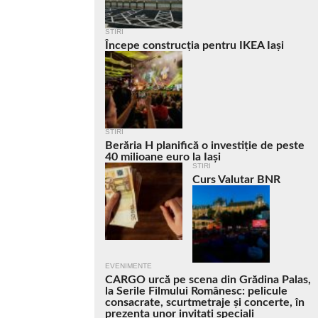
STIRI
Începe construcția pentru IKEA Iași
STIRI
Berăria H planifică o investiție de peste
40 milioane euro la Iași
STIRI
Curs Valutar BNR
EVENIMENTE
CARGO urcă pe scena din Grădina Palas,
la Serile Filmului Românesc: pelicule
consacrate, scurtmetraje și concerte, în
prezența unor invitați speciali