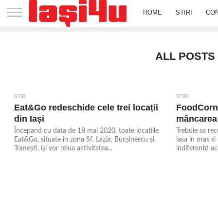
HOME
STIRI
CO
ALL POSTS 
STIRI
STIRI
3.6K
1.8K
Eat&Go redeschide cele trei locații
FoodCorne
din Iași
mâncarea 
Începand cu data de 18 mai 2020, toate locațiile
Trebuie sa rec
Eat&Go, situate în zona Sf. Lazăr, Bucșinescu și
iasa in oras si
Tomești, își vor relua activitatea...
indiferentd ac