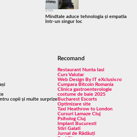
STIRI
Mindtale aduce tehnologia și empatia
într-un singur loc
Recomand
Restaurant Nunta Iasi
Curs Valutar
Web Design By IT eXclusiv.ro
ași
Cumpara Bitcoin Romania
Clinica gastroenterologie
te
costume de baie 2025
ntru copii și multe surprize
Bucharest Escorts
Optimizare site
Taxi Heathrow to London
Cursuri Lamaze Cluj
Psiholog Cluj
Implant Bucuresti
Stiri Galati
Jurnal de Rădăuți