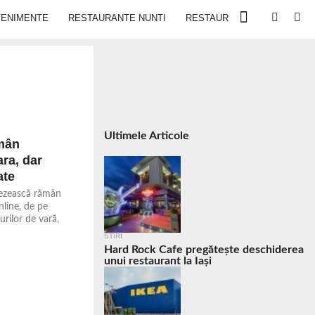
VENIMENTE
RESTAURANTE NUNTI
RESTAURANTE IN IASI
Ultimele Articole
ămân
ara, dar
ate
nezească rămân
line, de pe
rilor de vară,
STIRI
Hard Rock Cafe pregătește deschiderea
unui restaurant la Iași