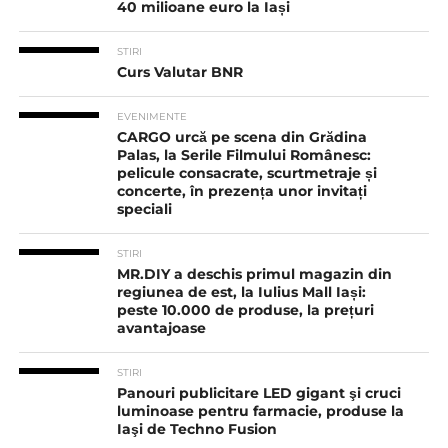
40 milioane euro la Iași
STIRI
Curs Valutar BNR
EVENIMENTE
CARGO urcă pe scena din Grădina
Palas, la Serile Filmului Românesc:
pelicule consacrate, scurtmetraje și
concerte, în prezența unor invitați
speciali
STIRI
MR.DIY a deschis primul magazin din
regiunea de est, la Iulius Mall Iași:
peste 10.000 de produse, la prețuri
avantajoase
STIRI
Panouri publicitare LED gigant şi cruci
luminoase pentru farmacie, produse la
Iaşi de Techno Fusion