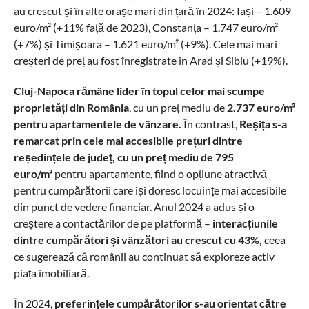
au crescut și în alte orașe mari din țară în 2024: Iași – 1.609
euro/m² (+11% față de 2023), Constanța – 1.747 euro/m²
(+7%) și Timișoara – 1.621 euro/m² (+9%). Cele mai mari
creșteri de preț au fost înregistrate în Arad și Sibiu (+19%).
Cluj-Napoca rămâne lider în topul celor mai scumpe
proprietăți din România
, cu un preț mediu de
2.737 euro/m²
pentru apartamentele de vânzare.
În contrast,
Reșița s-a
remarcat prin cele mai accesibile prețuri dintre
reședințele de județ, cu un preț mediu de 795
euro/m²
pentru apartamente, fiind o opțiune atractivă
pentru cumpărătorii care își doresc locuințe mai accesibile
din punct de vedere financiar. Anul 2024 a adus și o
creștere a contactărilor de pe platformă –
interacțiunile
dintre cumpărători și vânzători au crescut cu 43%,
ceea
ce sugerează că românii au continuat să exploreze activ
piața imobiliară.
În 2024,
preferințele cumpărătorilor s-au orientat către