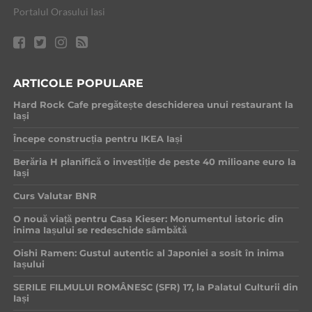
Portalul Orasului Iasi
ARTICOLE POPULARE
Hard Rock Cafe pregătește deschiderea unui restaurant la
Iași
Începe construcția pentru IKEA Iași
Berăria H planifică o investiție de peste 40 milioane euro la
Iași
Curs Valutar BNR
O nouă viață pentru Casa Kieser: Monumentul istoric din
inima Iașului se redeschide sâmbătă
Oishi Ramen: Gustul autentic al Japoniei a sosit în inima
Iașului
SERILE FILMULUI ROMÂNESC (SFR) 17, la Palatul Culturii din
Iași