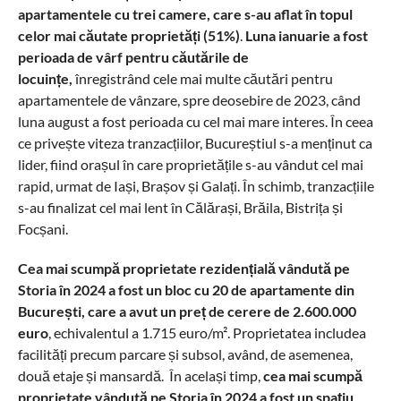
apartamentele cu trei camere, care s-au aflat în topul
celor mai căutate proprietăți (51%)
.
Luna ianuarie a fost
perioada de vârf pentru căutările de
locuințe,
înregistrând cele mai multe căutări pentru
apartamentele de vânzare, spre deosebire de 2023, când
luna august a fost perioada cu cel mai mare interes. În ceea
ce privește viteza tranzacțiilor, Bucureștiul s-a menținut ca
lider, fiind orașul în care proprietățile s-au vândut cel mai
rapid, urmat de Iași, Brașov și Galați. În schimb, tranzacțiile
s-au finalizat cel mai lent în Călărași, Brăila, Bistrița și
Focșani.
Cea mai scumpă proprietate rezidențială vândută pe
Storia în 2024 a fost un bloc cu 20 de apartamente din
București, care a avut un preț de cerere de 2.600.000
euro
, echivalentul a 1.715 euro/m². Proprietatea includea
facilități precum parcare și subsol, având, de asemenea,
două etaje și mansardă. În același timp,
cea mai scumpă
proprietate vândută pe Storia în 2024 a fost un spațiu