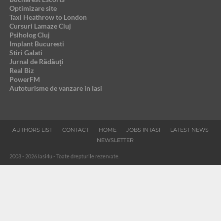
Optimizare site
Taxi Heathrow to London
Cursuri Lamaze Cluj
Psiholog Cluj
Implant Bucuresti
Stiri Galati
Jurnal de Rădăuți
Real Biz
PowerFM
Autoturisme de vanzare in Iasi
AUTHORS LIST
CONTACT
HOME
JOBS IN IASI
LATEST NEWS
NEWSLETTER
2008 - 2026 Iasi4u - Toate drepturile rezervate.