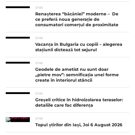
STIRI
Renașterea “băcăniei” moderne – De
ce preferă noua generație de
consumatori comerțul de proximitate
STIRI
Vacanța în Bulgaria cu copiii – alegerea
stațiunii dictează tot sejurul
STIRI
Geodele de ametist nu sunt doar
„pietre mov”: semnificația unei forme
create în interiorul stâncii
STIRI
Greșeli critice în hidroizolarea teraselor:
detaliile care fac diferența
STIRI
Topul știrilor din Iași, Joi 6 August 2026