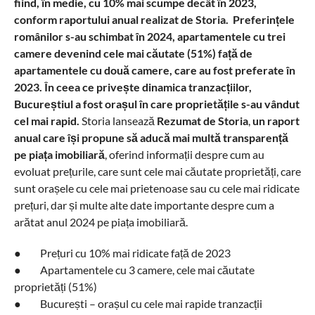
fiind, în medie, cu 10% mai scumpe decât în 2023,
conform raportului anual realizat de Storia. Preferințele
românilor s-au schimbat în 2024, apartamentele cu trei
camere devenind cele mai căutate (51%) față de
apartamentele cu două camere, care au fost preferate în
2023. În ceea ce privește dinamica tranzacțiilor,
Bucureștiul a fost orașul în care proprietățile s-au vândut
cel mai rapid.
Storia lansează
Rezumat de Storia
,
un raport
anual care își propune să aducă mai multă transparență
pe piața imobiliară
, oferind informații despre cum au
evoluat prețurile, care sunt cele mai căutate proprietăți, care
sunt orașele cu cele mai prietenoase sau cu cele mai ridicate
prețuri, dar și multe alte date importante despre cum a
arătat anul 2024 pe piața imobiliară.
●
Prețuri cu 10% mai ridicate față de 2023
●
Apartamentele cu
3 camere, cele mai căutate
proprietăți (51%)
●
București – orașul cu cele mai rapide tranzacții