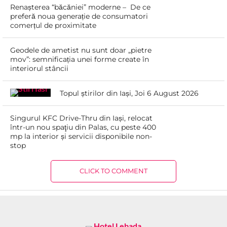
Renașterea “băcăniei” moderne – De ce
preferă noua generație de consumatori
comerțul de proximitate
Geodele de ametist nu sunt doar „pietre
mov”: semnificația unei forme create în
interiorul stâncii
Topul știrilor din Iași, Joi 6 August 2026
Singurul KFC Drive-Thru din Iași, relocat
într-un nou spaţiu din Palas, cu peste 400
mp la interior și servicii disponibile non-
stop
CLICK TO COMMENT