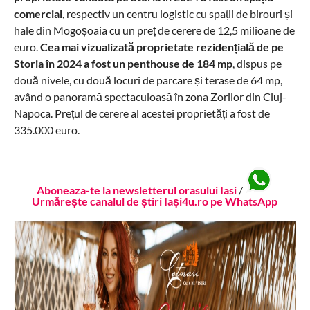
comercial
, respectiv un centru logistic cu spații de birouri și
hale din Mogoșoaia cu un preț de cerere de 12,5 milioane de
euro.
Cea mai vizualizată proprietate rezidențială de pe
Storia în 2024 a fost un penthouse de 184 mp
, dispus pe
două nivele, cu două locuri de parcare și terase de 64 mp,
având o panoramă spectaculoasă în zona Zorilor din Cluj-
Napoca. Prețul de cerere al acestei proprietăți a fost de
335.000 euro.
Aboneaza-te la newsletterul orasului Iasi
/
Urmărește canalul de știri Iași4u.ro pe WhatsApp