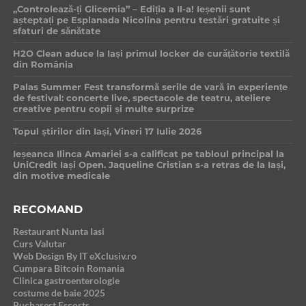
„Controlează-ți Glicemia” – Ediția a II-a! Ieșenii sunt
așteptați pe Esplanada Nicolina pentru testări gratuite și
sfaturi de sănătate
H2O Clean aduce la Iași primul locker de curățătorie textilă
din România
Palas Summer Fest transformă serile de vară în experiențe
de festival: concerte live, spectacole de teatru, ateliere
creative pentru copii și multe surprize
Topul știrilor din Iași, Vineri 17 Iulie 2026
Ieșeanca Ilinca Amariei s-a calificat pe tabloul principal la
UniCredit Iași Open. Jaqueline Cristian s-a retras de la Iași,
din motive medicale
RECOMAND
Restaurant Nunta Iasi
Curs Valutar
Web Design By IT eXclusiv.ro
Cumpara Bitcoin Romania
Clinica gastroenterologie
costume de baie 2025
Bucharest Escorts