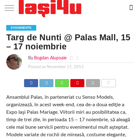
EVENIMENTE
STIRI
APARTAMENTE
STIRI
JOBS
FILME
CLUBURI /
BARURI /
SALI DE
SALOANE DE
AGENTII
RESTAURANTE
PIZZA
PISCINA
FLORARII
RADIO
SPALATORII
TRACTARI
TAXI
CINEMA
TEATRU
HOTELURI
TEREN
TEREN
FARMACII
COFFEE-
FIRME DE
RENT
EVENIMENTE
NOI IASI
IASI
IN
LA
DISCOTECI
CAFENELE
FORTA
INFRUMUSETARE
DE
IN IASI
IN
IN IASI
LIVE
AUTO
AUTO
IN
/
SPORTIV
TENIS
NON
TO-GO
PUBLICITATE
A
Targ de Nunti @ Palas Mall, 15
IASI
CINEMA
SI
TURISM
IASI
IN
IASI
PENSIUNI
IASI
STOP
CAR
FITNESS
IASI
IASI
– 17 noiembrie
By
Bogdan Alupoaie
Posted on
November 11, 2013
COMMENTS
Ansamblul Palas, în parteneriat cu Senso Models,
organizează, în acest week-end, cea de-a doua ediţie a
Expo Iaşi Palas Mariage. Viitorii miri au posibilitatea ca,
timp de trei zile, în perioada 15 – 17 noiembrie, să aleagă
cele mai bune servicii pentru evenimentul mult aşteptat.
Modele variate de rochii de mireasă, costume elegante,