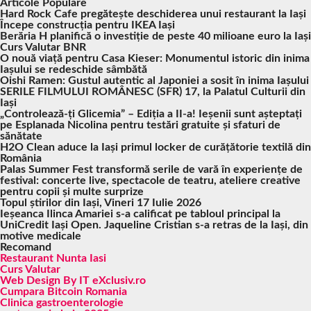
Articole Populare
Hard Rock Cafe pregătește deschiderea unui restaurant la Iași
Începe construcția pentru IKEA Iași
Berăria H planifică o investiție de peste 40 milioane euro la Iași
Curs Valutar BNR
O nouă viață pentru Casa Kieser: Monumentul istoric din inima
Iașului se redeschide sâmbătă
Oishi Ramen: Gustul autentic al Japoniei a sosit în inima Iașului
SERILE FILMULUI ROMÂNESC (SFR) 17, la Palatul Culturii din
Iași
„Controlează-ți Glicemia” – Ediția a II-a! Ieșenii sunt așteptați
pe Esplanada Nicolina pentru testări gratuite și sfaturi de
sănătate
H2O Clean aduce la Iași primul locker de curățătorie textilă din
România
Palas Summer Fest transformă serile de vară în experiențe de
festival: concerte live, spectacole de teatru, ateliere creative
pentru copii și multe surprize
Topul știrilor din Iași, Vineri 17 Iulie 2026
Ieșeanca Ilinca Amariei s-a calificat pe tabloul principal la
UniCredit Iași Open. Jaqueline Cristian s-a retras de la Iași, din
motive medicale
Recomand
Restaurant Nunta Iasi
Curs Valutar
Web Design By IT eXclusiv.ro
Cumpara Bitcoin Romania
Clinica gastroenterologie