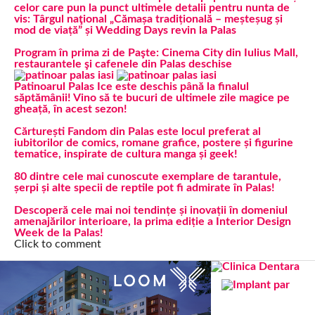
celor care pun la punct ultimele detalii pentru nunta de
vis: Târgul naţional „Cămașa tradițională – meșteșug și
mod de viață” și Wedding Days revin la Palas
Program în prima zi de Paşte: Cinema City din Iulius Mall,
restaurantele şi cafenele din Palas deschise
Patinoarul Palas Ice este deschis până la finalul
săptămânii! Vino să te bucuri de ultimele zile magice pe
gheață, în acest sezon!
Cărturești Fandom din Palas este locul preferat al
iubitorilor de comics, romane grafice, postere și figurine
tematice, inspirate de cultura manga și geek!
80 dintre cele mai cunoscute exemplare de tarantule,
șerpi și alte specii de reptile pot fi admirate în Palas!
Descoperă cele mai noi tendințe și inovații în domeniul
amenajărilor interioare, la prima ediție a Interior Design
Week de la Palas!
Click to comment