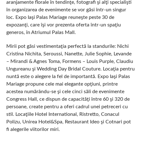
aranjamente florale în tendinţe, fotografi şi alţi specialişti
în organizarea de evenimente se vor găsi într-un singur
loc. Expo Iaşi Palas Mariage reuneşte peste 30 de
expozanţi, care îşi vor prezenta oferta într-un spaţiu
generos, în Atriumul Palas Mall.
Mirii pot găsi vestimentaţia perfectă la standurile: Nichi
Cristina Nichita, Seroussi, Nanette, Julie Sophie, Levande
– Mirandi & Agnes Toma, Formens – Louis Purple, Claudiu
Ungureanu şi Wedding Day Bridal Couture. Locaţia pentru
nuntă este o alegere la fel de importantă. Expo Iaşi Palas
Mariage propune cele mai elegante opţiuni, printre
acestea numărându-se şi cele cinci săli de evenimente
Congress Hall, ce dispun de capacităţi între 60 şi 320 de
persoane, create pentru a oferi cadrul unei petreceri cu
stil. Locaţiile Hotel International, Ristretto, Conacul
Polizu, Unirea Hotel&Spa, Restaurant Ideo şi Cotnari pot
fi alegerile viitorilor miri.