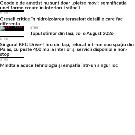
Geodele de ametist nu sunt doar „pietre mov”: semnificația
unei forme create în interiorul stâncii
STIRI
Greșeli critice în hidroizolarea teraselor: detaliile care fac
diferența
STIRI
Topul știrilor din Iași, Joi 6 August 2026
STIRI
Singurul KFC Drive-Thru din Iași, relocat într-un nou spaţiu din
Palas, cu peste 400 mp la interior și servicii disponibile non-
stop
STIRI
Mindtale aduce tehnologia și empatia într-un singur loc