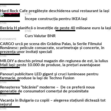
STIRI
Hard Rock Cafe pregătește deschiderea unui restaurant la Iași
STIRI
Începe construcția pentru IKEA Iași
STIRI
Berăria H planifică o investiție de peste 40 milioane euro la Iași
STIRI
Curs Valutar BNR
EVENIMENTE
CARGO urcă pe scena din Grădina Palas, la Serile Filmului
Românesc: pelicule consacrate, scurtmetraje și concerte, în
prezența unor invitați speciali
STIRI
MR.DIY a deschis primul magazin din regiunea de est, la Iulius
Mall Iași: peste 10.000 de produse, la prețuri avantajoase
STIRI
Panouri publicitare LED gigant şi cruci luminoase pentru
farmacie, produse la Iaşi de Techno Fusion
STIRI
Renașterea “băcăniei” moderne – De ce preferă noua
generație de consumatori comerțul de proximitate
STIRI
Vacanța în Bulgaria cu copiii – alegerea stațiunii dictează tot
sejurul
STIRI