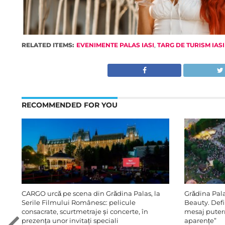
RELATED ITEMS:
EVENIMENTE PALAS IASI
,
TARG DE TURISM IASI
RECOMMENDED FOR YOU
CARGO urcă pe scena din Grădina Palas, la
Grădina Pala
Serile Filmului Românesc: pelicule
Beauty. Def
consacrate, scurtmetraje și concerte, în
mesaj putern
prezența unor invitați speciali
aparențe”