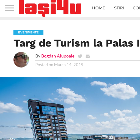
HOME
STIRI
CO
EVENIMENTE
Targ de Turism la Palas I
By
Bogdan Alupoaie
Posted on
March 14, 2019