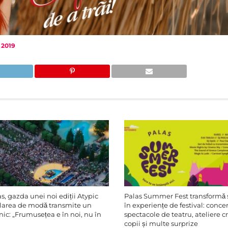
 2019
s, gazda unei noi ediții Atypic
Palas Summer Fest transformă s
ilarea de modă transmite un
în experiențe de festival: concer
ic: „Frumusețea e în noi, nu în
spectacole de teatru, ateliere c
copii și multe surprize