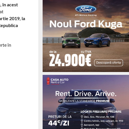
e
, în acest
at
rtie 2019, la
 Republica
rte în