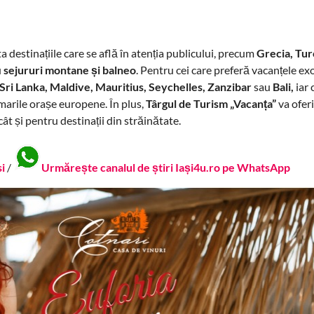
a destinațiile care se află în atenția publicului, precum
Grecia, Turc
u
sejururi montane și balneo
. Pentru cei care preferă vacanțele exo
ri Lanka, Maldive, Mauritius, Seychelles, Zanzibar
sau
Bali,
iar 
marile orașe europene. În plus,
Târgul de Turism „Vacanța”
va ofer
ât și pentru destinații din străinătate.
si
/
Urmărește canalul de știri Iași4u.ro pe WhatsApp