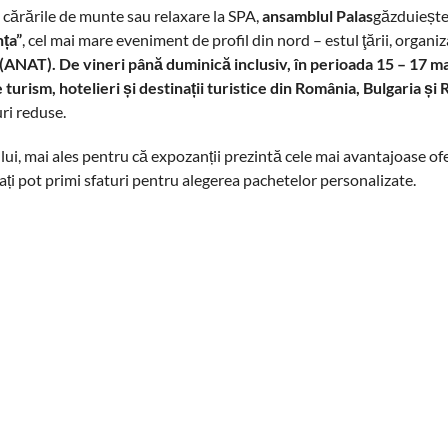
i, cărările de munte sau relaxare la SPA,
ansamblul Palas
găzduieșt
nța”
, cel mai mare eveniment de profil din nord – estul ţării, organiz
 (ANAT).
De vineri până duminică inclusiv, în perioada 15 – 17 ma
e turism, hotelieri și destinații turistice din România, Bulgaria și
ri reduse.
ui, mai ales pentru că expozanții prezintă cele mai avantajoase ofe
resați pot primi sfaturi pentru alegerea pachetelor personalizate.