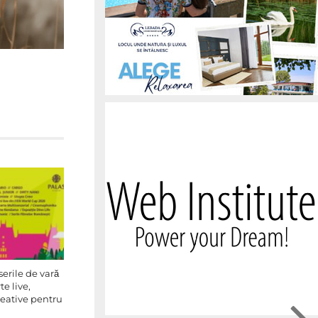
erile de vară
te live,
reative pentru