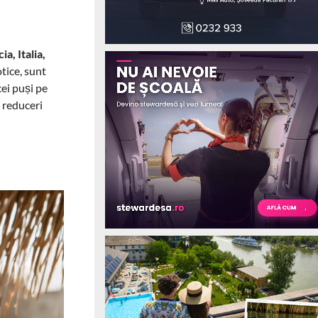
ia, Italia,
tice, sunt
cei puși pe
i reduceri