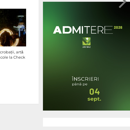
robații, artă
acole la Check