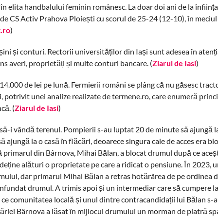
n elita handbalului feminin românesc. La doar doi ani de la înființ
e CS Activ Prahova Ploiești cu scorul de 25-24 (12-10), în meciul 
.ro
)
ini și conturi. Rectorii universităților din Iași sunt adesea în atenț
ns averi, proprietăți și multe conturi bancare. (
Ziarul de Iasi
)
la 14.000 de lei pe lună. Fermierii români se plâng că nu găsesc tracto
ei, potrivit unei analize realizate de termene.ro, care enumeră princ
că. (
Ziarul de Iasi
)
să-i vândă terenul. Pompierii s-au luptat 20 de minute să ajungă la
ă ajungă la o casă în flăcări, deoarece singura cale de acces era bl
că primarul din Bârnova, Mihai Bălan, a blocat drumul după ce aceșt
eține alături o proprietate pe care a ridicat o pensiune. În 2023, u
umului, dar primarul Mihai Bălan a retras hotărârea de pe ordinea d
 înfundat drumul. A trimis apoi și un intermediar care să cumpere la 
 ce comunitatea locală și unul dintre contracandidații lui Bălan s-
imăriei Bârnova a lăsat în mijlocul drumului un morman de piatră sp