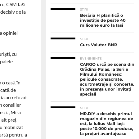
are, CSM Iași
STIRI
decisiv de la
Berăria H planifică o
investiție de peste 40
milioane euro la Iași
ia opiniei
STIRI
Curs Valutar BNR
riști, cu
EVENIMENTE
ipalele
CARGO urcă pe scena din
Grădina Palas, la Serile
Filmului Românesc:
pelicule consacrate,
 o casă în
scurtmetraje și concerte,
ocată de
în prezența unor invitați
speciali
ia au refuzat
n consilier
STIRI
e zi. „Mi-a
MR.DIY a deschis primul
magazin din regiunea de
alt preț
est, la Iulius Mall Iași:
au mobilizat
peste 10.000 de produse,
la prețuri avantajoase
artă pentru a