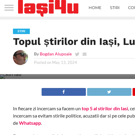
HOME
STIRI
CO
STIRI
Topul știrilor din Iași, 
By
Bogdan Alupoaie
Posted on
May 13, 2024
In fiecare zi incercam sa facem un
top 5 al stirilor din Iasi
, c
incercam sa evitam stirile politice, acuzatii dar si pe cele pu
de
Whatsapp
.