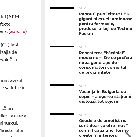
STIRI
Panouri publicitare LED
iului (APM)
gigant şi cruci luminoase
efecte
pentru farmacie,
produse la Iaşi de Techno
ens. (
apix.ro
)
Fusion
 (CL) Iași
STIRI
zația de
Renașterea “băcăniei”
moderne – De ce preferă
evaluării
noua generație de
consumatori comerțul
de proximitate
imit avizul
STIRI
e să intre în
Vacanța în Bulgaria cu
copiii – alegerea stațiunii
dictează tot sejurul
Încă un
ieri la care a
STIRI
Geodele de ametist nu
minuscul,
sunt doar „pietre mov”:
Ministerului
semnificația unei forme
create în interiorul