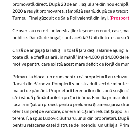
promovată direct. După 23 de ani, Iașiul are din nou echipă î
2020 a reușit promovarea, sâmbătă seară, după ce a trecut d
Turneul Final găzduit de Sala Polivalentă din Iași. (
Prosport
Ce averi au rectorii universităților ieșene: terenuri, case, maș
publice. Dar cât de bogați sunt aceștia? Unii dintre ei au strâ
Criză de angajați la Iași și în toată țara deși salariile ajung 
toate că le oferă salarii „în mână” între 4.000 și 14.000 de l
motive pentru care există acest mare deficit de forță de mun
Primarul a blocat un drum pentru că proprietarii au refuzat 
flăcări din Bârnova. Pompierii s-au străduit zeci de minute s
maluri de pământ. Proprietarii terenurilor din zonă susțin 
să-i vândă pământurile la prețuri infime. Familia primarului d
local a inițiat un proiect pentru preluarea și amenajarea dr
oferit un preț de vânzare, dar era mic și am refuzat și apoi a
terenul”, a spus Ludovic Butnaru, unul din proprietari. După
pentru refacerea casei distruse de incendiu, un utilaj al Pr