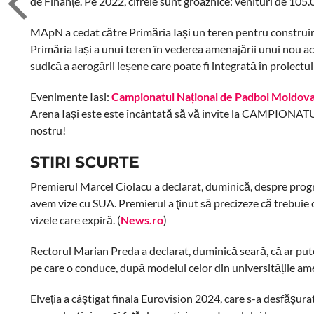
de Finanțe. Pe 2022, cifrele sunt groaznice: venituri de 105.000
MApN a cedat către Primăria Iași un teren pentru construi
Primăria Iași a unui teren în vederea amenajării unui nou ac
sudică a aerogării ieșene care poate fi integrată în proiectul
Evenimente Iasi:
Campionatul Național de Padbol Moldova I
Arena Iași este este încântată să vă invite la CAMPIO
nostru!
STIRI SCURTE
Premierul Marcel Ciolacu a declarat, duminică, despre progr
avem vize cu SUA. Premierul a ţinut să precizeze că trebuie 
vizele care expiră. (
News.ro
)
Rectorul Marian Preda a declarat, duminică seară, că ar pute
pe care o conduce, după modelul celor din universitățile ame
Elveția a câștigat finala Eurovision 2024, care s-a desfășu