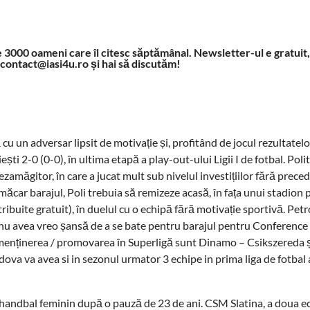
ste 3000 oameni care îl citesc săptămânal. Newsletter-ul e gratuit
 contact@iasi4u.ro și hai să discutăm!
cu un adversar lipsit de motivație și, profitând de jocul rezultatelor
ești 2-0 (0-0), în ultima etapă a play-out-ului Ligii I de fotbal. Poli
zamăgitor, în care a jucat mult sub nivelul investițiilor fără prece
 măcar barajul, Poli trebuia să remizeze acasă, în fața unui stadion
ibuite gratuit), în duelul cu o echipă fără motivație sportivă. Petr
 nu avea vreo șansă de a se bate pentru barajul pentru Conference
 menținerea / promovarea în Superligă sunt Dinamo – Csikszereda 
dova va avea si in sezonul urmator 3 echipe in prima liga de fotbal
 handbal feminin după o pauză de 23 de ani. CSM Slatina, a doua e