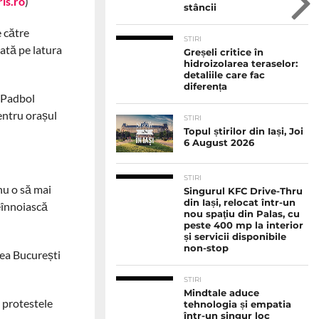
is.ro
)
stâncii
 către
STIRI
ată pe latura
Greșeli critice în
hidroizolarea teraselor:
detaliile care fac
diferența
 Padbol
ntru orașul
STIRI
Topul știrilor din Iași, Joi
6 August 2026
STIRI
nu o să mai
Singurul KFC Drive-Thru
din Iași, relocat într-un
eînnoiască
nou spaţiu din Palas, cu
peste 400 mp la interior
și servicii disponibile
non-stop
tea București
STIRI
Mindtale aduce
 protestele
tehnologia și empatia
într-un singur loc