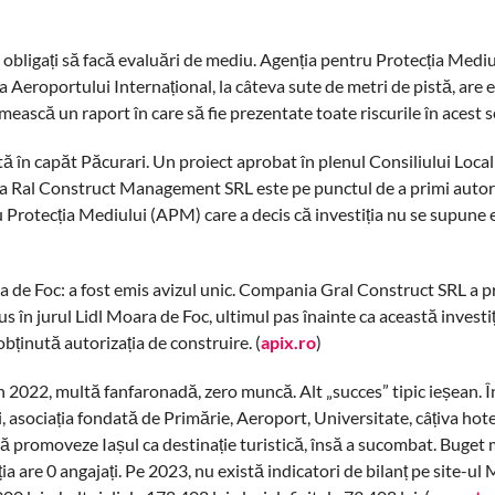
rii, obligați să facă evaluări de mediu. Agenția pentru Protecția Med
 Aeroportului Internațional, la câteva sute de metri de pistă, are 
mească un raport în care să fie prezentate toate riscurile în acest s
ită în capăt Păcurari. Un proiect aprobat în plenul Consiliului Local
nia Ral Construct Management SRL este pe punctul de a primi autori
ru Protecția Mediului (APM) care a decis că investiția nu se supune 
 de Foc: a fost emis avizul unic. Compania Gral Construct SRL a pr
s în jurul Lidl Moara de Foc, ultimul pas înainte ca această investiți
 obținută autorizația de construire. (
apix.ro
)
din 2022, multă fanfaronadă, zero muncă. Alt „succes” tipic ieșean. 
, asociația fondată de Primărie, Aeroport, Universitate, câțiva hotel
 să promoveze Iașul ca destinație turistică, însă a sucombat. Buget 
ia are 0 angajați. Pe 2023, nu există indicatori de bilanț pe site-ul 