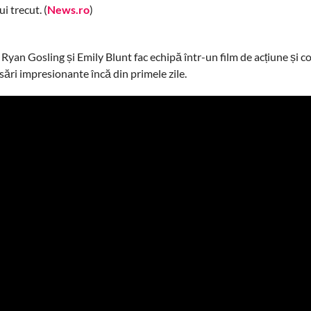
i trecut. (
News.ro
)
 Ryan Gosling și Emily Blunt fac echipă într-un film de acțiune și 
sări impresionante încă din primele zile.