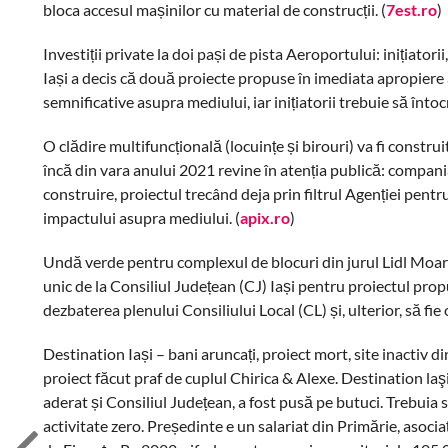
bloca accesul mașinilor cu material de construcții. (
7est.ro
)
Investiții private la doi pași de pista Aeroportului: inițiato
Iași a decis că două proiecte propuse în imediata apropiere a
semnificative asupra mediului, iar inițiatorii trebuie să întoc
O clădire multifuncțională (locuințe și birouri) va fi constru
încă din vara anului 2021 revine în atenția publică: compa
construire, proiectul trecând deja prin filtrul Agenției pent
impactului asupra mediului. (
apix.ro
)
Undă verde pentru complexul de blocuri din jurul Lidl Moara
unic de la Consiliul Județean (CJ) Iași pentru proiectul propu
dezbaterea plenului Consiliului Local (CL) și, ulterior, să fie
Destination Iași – bani aruncați, proiect mort, site inactiv 
proiect făcut praf de cuplul Chirica & Alexe. Destination laşi
aderat și Consiliul Județean, a fost pusă pe butuci. Trebuia
activitate zero. Președinte e un salariat din Primărie, asociaț