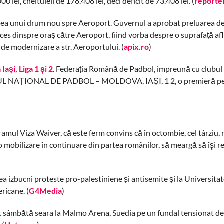
 lei, cheltuieli de 178.408 lei, deci deficit de 73.408 lei. (
reporter
rea unui drum nou spre Aeroport. Guvernul a aprobat preluarea de
ces dinspre oraș către Aeroport, fiind vorba despre o suprafață afl
 de modernizare a str. Aeroportului. (
apix.ro
)
ași, Liga 1 și 2
. Federația Română de Padbol, impreună cu clubul
NATUL NAȚIONAL DE PADBOL – MOLDOVA, IAȘI, 1 2, o premieră pe
amul Viza Waiver, că este ferm convins că în octombie, cel târziu, 
o mobilizare în continuare din partea românilor, să meargă să îşi r
a izbucni proteste pro-palestiniene și antisemite și la Universita
ricane. (
G4Media
)
rat sâmbătă seara la Malmo Arena, Suedia pe un fundal tensionat de