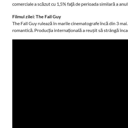
comerciale a scăzut cu 1,5% faţă de perioada similară a anulu
Filmul zilei: The Fall Guy
The Fall Guy rulează în marile cinematografe încă din 3 mai.
romantică. Producția internațională a reușit să strângă înca