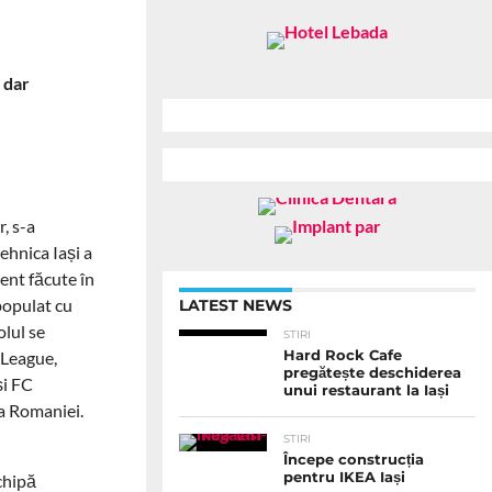
, dar
, s-a
tehnica Iași a
dent făcute în
 populat cu
LATEST NEWS
olul se
STIRI
 League,
Hard Rock Cafe
pregătește deschiderea
și FC
unui restaurant la Iași
 a Romaniei.
STIRI
Începe construcția
pentru IKEA Iași
chipă