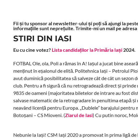
Fii și tu sponsor al newsletter-ului și poți să ajungi la pe
informațiile sunt neprețuite. Trimite-mi un mail pe adresa
STIRI DIN IASI
Eu cu cine votez?
Lista candidaților la Primăria Iași
2024.
FOTBAL Ole, ola, Poli a rămas în A! Iașul a jucat bine aseară 
menținut în eșalonul de elită. Politehnica Iași – Petrolul Ploi
avut duminică posibilitatea să salveze cât de cât un sezon de
club. Pentru a fi sigură că nu retrogradează direct și prinde
9835 de oameni (majoritatea biletelor de intrare au fost distr
salvase matematic de la retrogradare în penultima etapă și
neavând licență pentru Europa. „Dublele” barajului pentru
Botoșani – CS Mioveni. (
Ziarul de Iasi
) Cu putin noroc, Mol
Nebunie la Iași! CSM Iași 2020 a promovat în prima ligă de