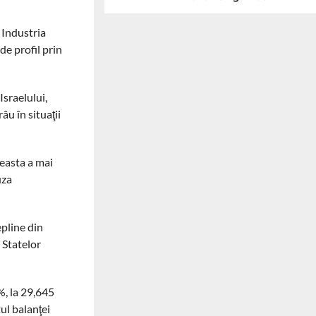
 Industria
de profil prin
Israelului,
âu în situaţii
ceasta a mai
uza
pline din
 Statelor
%, la 29,645
tul balanţei