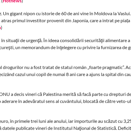
 (
Hotnews
)
 Un gigant nipon cu istorie de 60 de ani vine în Moldova la Vaslui.
tras primul investitor provenit din Japonia, care a intrat pe piața 
o
)
 situaţii de urgenţă. În ideea consolidării securităţii alimentare a 
ucureşti, un memorandum de înţelegere cu privire la furnizarea de gr
l drogurilor nu a fost tratat de statul român „foarte pragmatic”. A
cizând cazul unui copil de numai 8 ani care a ajuns la spital din ca
NU a decis vineri că Palestina merită să facă parte cu drepturi de
o aderare în adevăratul sens al cuvântului, blocată de către veto-ul
ro, în primele trei luni ale anului, iar importurile au scăzut cu 3,2
 datele publicate vineri de Institutul Naţional de Statistică. Defici