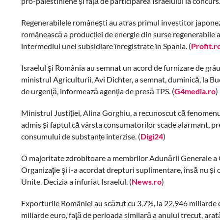
pro-palestiniene și față de participarea Israelului la concurs.
Regenerabilele românești au atras primul investitor japonez.
românească a producției de energie din surse regenerabile a a
intermediul unei subsidiare înregistrate în Spania. (
Profit.r
Israelul şi România au semnat un acord de furnizare de grâu în
ministrul Agriculturii, Avi Dichter, a semnat, duminică, la B
de urgenţă, informează agenţia de presă TPS. (
G4media.ro
)
Ministrul Justiției, Alina Gorghiu, a recunoscut că fenomenu
admis și faptul că vârsta consumatorilor scade alarmant, pre
consumului de substanțe interzise. (
Digi24
)
O majoritate zdrobitoare a membrilor Adunării Generale a O
Organizaţie şi i-a acordat drepturi suplimentare, însă nu și 
Unite. Decizia a înfuriat Israelul. (
News.ro
)
Exporturile României au scăzut cu 3,7%, la 22,946 miliarde eu
miliarde euro, faţă de perioada similară a anului trecut, arată