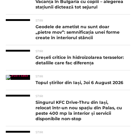
Vacanța în Bulgaria cu copiii – alegerea
stațiunii dictează tot sejurul
STIRI
Geodele de ametist nu sunt doar
„pietre mov”: semnificația unei forme
create în interiorul stâncii
STIRI
Greșeli critice în hidroizolarea teraselor:
detaliile care fac diferența
STIRI
Topul știrilor din Iași, Joi 6 August 2026
STIRI
Singurul KFC Drive-Thru din Iași,
relocat într-un nou spaţiu din Palas, cu
peste 400 mp la interior și servicii
disponibile non-stop
STIRI