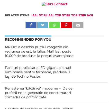
RELATED ITEMS:
IASI
,
STIRI IASI
,
TOP STIRI
,
TOP STIRI IASI
RECOMMENDED FOR YOU
MR.DIY a deschis primul magazin din
regiunea de est, la Iulius Mall Iași: peste
10.000 de produse, la prețuri avantajoase
Panouri publicitare LED gigant şi cruci
luminoase pentru farmacie, produse la
Iaşi de Techno Fusion
Renașterea “băcăniei” moderne – De ce
preferă noua generație de consumatori
comerțul de proximitate