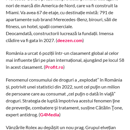
nori de marcă din America de Nord, care va fi construit la
Miami. Va avea 67 de etaje, cu destinație mixtă: 791 de
apartamente sub brand Merecedes-Benz, birouri, săli de
fitness, un hotel, spații comerciale.
Deocamdată, constructorii lucrează la fundații. Imensa
clădire va fi gata în 2027. (
deezen.com
)
România a urcat 6 poziții într-un clasament global al celor
mai influente țări pe plan internațional, ajungând pe locul 58
în acest clasament. (
Profit.ro
)
Fenomenul consumului de droguri a „explodat” în România
și, potrivit unei statistici din 2022, sunt cel puţin un milion
de persoane care au consumat „cel puţin o dată în viaţă”
droguri. Strategia de luptă împotriva acestui fenomen ţine
de prevenţie, combatere şi tratament, susține Cătălin Ţone,
expert antidrog. (
G4Media
)
Vânzările Rolex au depășit un nou prag. Grupul elvețian