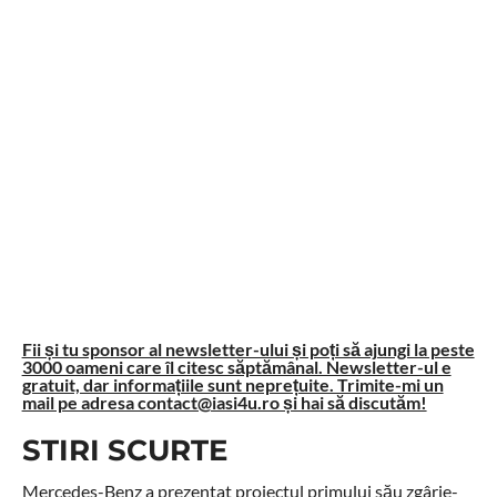
Fii și tu sponsor al newsletter-ului și poți să ajungi la peste
3000 oameni care îl citesc săptămânal. Newsletter-ul e
gratuit, dar informațiile sunt neprețuite. Trimite-mi un
mail pe adresa contact@iasi4u.ro și hai să discutăm!
STIRI SCURTE
Mercedes-Benz a prezentat proiectul primului său zgârie-