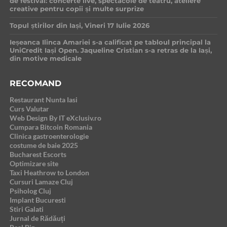
de festival: concerte live, spectacole de teatru, ateliere
creative pentru copii și multe surprize
Topul știrilor din Iași, Vineri 17 Iulie 2026
Ieșeanca Ilinca Amariei s-a calificat pe tabloul principal la
UniCredit Iași Open. Jaqueline Cristian s-a retras de la Iași,
din motive medicale
RECOMAND
Restaurant Nunta Iasi
Curs Valutar
Web Design By IT eXclusiv.ro
Cumpara Bitcoin Romania
Clinica gastroenterologie
costume de baie 2025
Bucharest Escorts
Optimizare site
Taxi Heathrow to London
Cursuri Lamaze Cluj
Psiholog Cluj
Implant Bucuresti
Stiri Galati
Jurnal de Rădăuți