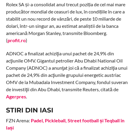
Rolex SA și-a consolidat anul trecut poziția de cel mai mare
producător mondial de ceasuri de lux, în condițiile în care a
stabilit un nou record de vânzări, de peste 10 miliarde de
dolari, într-un singur an, au estimat analiștii de la banca
americană Morgan Stanley, transmite Bloomberg.
(
profit.ro
)
ADNOC a finalizat achiziţia unui pachet de 24,9% din
acţiunile OMV. Gigantul petrolier Abu Dhabi National Oil
Company (ADNOC) a anunţat joi că a finalizat achiziţia unui
pachet de 24,9% din acţiunile grupului energetic austriac
OMV de la Mubadala Investment Company, fondul suveran
de investiţii din Abu Dhabi, transmite Reuters, citată de
Agerpres
.
STIRI DIN IASI
FZN Arena:
Padel, Pickleball, Street football și Teqball în
Iași