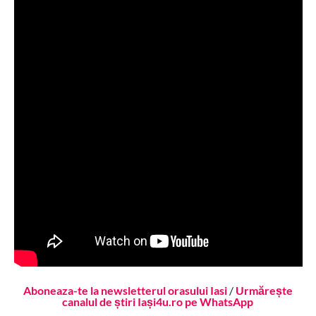
Aboneaza-te la newsletterul orasului Iasi
/
Urmărește
canalul de știri Iași4u.ro pe WhatsApp