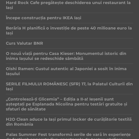
Hard Rock Cafe pregătește deschiderea unui restaurant la
Iași
Începe construcția pentru IKEA Iași
Berăria H planifică o investiție de peste 40 milioane euro la
Iași
Curs Valutar BNR
O nouă viață pentru Casa Kieser: Monumentul istoric din
inima Iașului se redeschide sâmbătă
Oishi Ramen: Gustul autentic al Japoniei a sosit în inima
Iașului
SERILE FILMULUI ROMÂNESC (SFR) 17, la Palatul Culturii din
Iași
„Controlează-ți Glicemia” – Ediția a II-a! Ieșenii sunt
așteptați pe Esplanada Nicolina pentru testări gratuite și
sfaturi de sănătate
H2O Clean aduce la Iași primul locker de curățătorie textilă
din România
Palas Summer Fest transformă serile de vară în experiențe