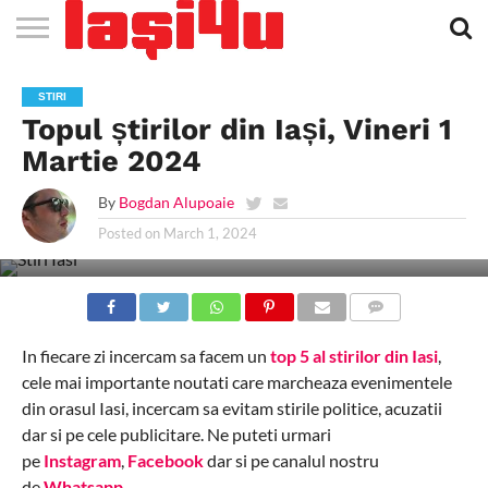
EVENIMENTE
STIRI
APARTAMENTE
STIRI
JOBS
FILME
CLUBURI /
BARURI /
SALI DE
SALOANE DE
AGENTII
RESTAURANTE
PIZZA
PISCINA
FLORARII
RADIO
SPALATORII
TRACTARI
TAXI
CINEMA
TEATRU
HOTELURI
TEREN
TEREN
FARMACII
COFFEE-
FIRME DE
RENT
STIRI
NOI IASI
IASI
IN
LA
DISCOTECI
CAFENELE
FORTA
INFRUMUSETARE
DE
IN IASI
IN
IN IASI
LIVE
AUTO
AUTO
IN
/
SPORTIV
TENIS
NON
TO-GO
PUBLICITATE
A
Topul știrilor din Iași, Vineri 1
IASI
CINEMA
SI
TURISM
IASI
IN IASI
IASI
PENSIUNI
IASI
STOP
CAR
FITNESS
IASI
Martie 2024
By
Bogdan Alupoaie
Posted on
March 1, 2024
COMMENTS
In fiecare zi incercam sa facem un
top 5 al stirilor din Iasi
,
cele mai importante noutati care marcheaza evenimentele
din orasul Iasi, incercam sa evitam stirile politice, acuzatii
dar si pe cele publicitare. Ne puteti urmari
pe
Instagram
,
Facebook
dar si pe canalul nostru
de
Whatsapp
.