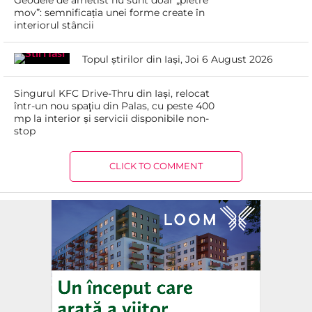
Geodele de ametist nu sunt doar „pietre
mov”: semnificația unei forme create în
interiorul stâncii
Topul știrilor din Iași, Joi 6 August 2026
Singurul KFC Drive-Thru din Iași, relocat
într-un nou spaţiu din Palas, cu peste 400
mp la interior și servicii disponibile non-
stop
CLICK TO COMMENT