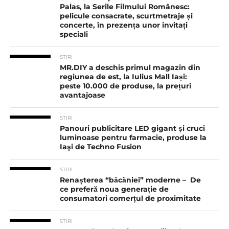
Palas, la Serile Filmului Românesc:
pelicule consacrate, scurtmetraje și
concerte, în prezența unor invitați
speciali
STIRI
MR.DIY a deschis primul magazin din
regiunea de est, la Iulius Mall Iași:
peste 10.000 de produse, la prețuri
avantajoase
STIRI
Panouri publicitare LED gigant şi cruci
luminoase pentru farmacie, produse la
Iaşi de Techno Fusion
STIRI
Renașterea “băcăniei” moderne – De
ce preferă noua generație de
consumatori comerțul de proximitate
STIRI