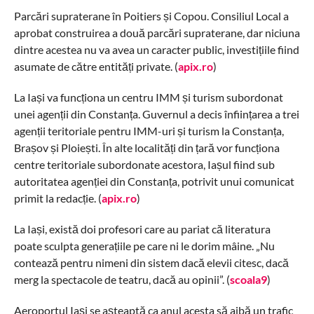
Parcări supraterane în Poitiers și Copou. Consiliul Local a
aprobat construirea a două parcări supraterane, dar niciuna
dintre acestea nu va avea un caracter public, investițiile fiind
asumate de către entități private. (
apix.ro
)
La Iași va funcționa un centru IMM și turism subordonat
unei agenții din Constanța. Guvernul a decis înființarea a trei
agenții teritoriale pentru IMM-uri și turism la Constanța,
Brașov și Ploiești. În alte localități din țară vor funcționa
centre teritoriale subordonate acestora, Iașul fiind sub
autoritatea agenției din Constanța, potrivit unui comunicat
primit la redacție. (
apix.ro
)
La Iași, există doi profesori care au pariat că literatura
poate sculpta generațiile pe care ni le dorim mâine. „Nu
contează pentru nimeni din sistem dacă elevii citesc, dacă
merg la spectacole de teatru, dacă au opinii”. (
scoala9
)
Aeroportul Iaşi se aşteaptă ca anul acesta să aibă un trafic