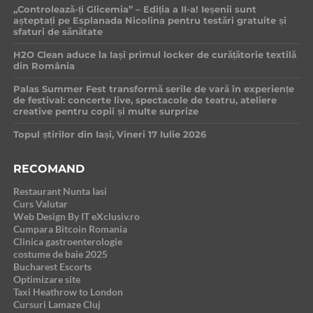
„Controlează-ți Glicemia” – Ediția a II-a! Ieșenii sunt
așteptați pe Esplanada Nicolina pentru testări gratuite și
sfaturi de sănătate
H2O Clean aduce la Iași primul locker de curățătorie textilă
din România
Palas Summer Fest transformă serile de vară în experiențe
de festival: concerte live, spectacole de teatru, ateliere
creative pentru copii și multe surprize
Topul știrilor din Iași, Vineri 17 Iulie 2026
RECOMAND
Restaurant Nunta Iasi
Curs Valutar
Web Design By IT eXclusiv.ro
Cumpara Bitcoin Romania
Clinica gastroenterologie
costume de baie 2025
Bucharest Escorts
Optimizare site
Taxi Heathrow to London
Cursuri Lamaze Cluj