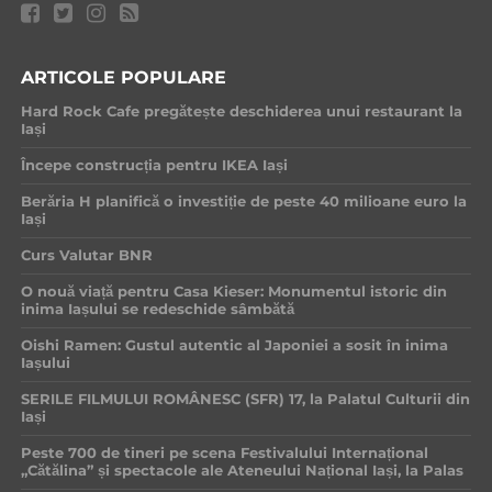
ARTICOLE POPULARE
Hard Rock Cafe pregătește deschiderea unui restaurant la
Iași
Începe construcția pentru IKEA Iași
Berăria H planifică o investiție de peste 40 milioane euro la
Iași
Curs Valutar BNR
O nouă viață pentru Casa Kieser: Monumentul istoric din
inima Iașului se redeschide sâmbătă
Oishi Ramen: Gustul autentic al Japoniei a sosit în inima
Iașului
SERILE FILMULUI ROMÂNESC (SFR) 17, la Palatul Culturii din
Iași
Peste 700 de tineri pe scena Festivalului Internațional
„Cătălina” și spectacole ale Ateneului Național Iași, la Palas