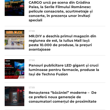
CARGO urcă pe scena din Grădina
Palas, la Serile Filmului Românesc:
pelicule consacrate, scurtmetraje și
concerte, în prezența unor invitați
speciali
STIRI
MR.DIY a deschis primul magazin din
regiunea de est, la Iulius Mall Iași:
peste 10.000 de produse, la prețuri
avantajoase
STIRI
Panouri publicitare LED gigant şi cruci
luminoase pentru farmacie, produse la
Iaşi de Techno Fusion
STIRI
Renașterea “băcăniei” moderne – De
ce preferă noua generație de
consumatori comerțul de proximitate