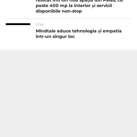
relocat într-un nou spaţiu din Palas, cu
peste 400 mp la interior și servicii
disponibile non-stop
STIRI
Mindtale aduce tehnologia și empatia
într-un singur loc