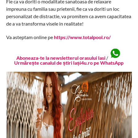
Fie ca va doriti o modalitate sanatoasa de relaxare
impreuna cu familia sau prietenii, fie ca va doriti un loc
personalizat de distractie, va promitem ca avem capacitatea
de a va transforma visele in realitate!
Va asteptam online pe
https://www.totalpool.ro/
Aboneaza-te la newsletterul orasului Iasi
/
Urmărește canalul de știri Iași4u.ro pe WhatsApp