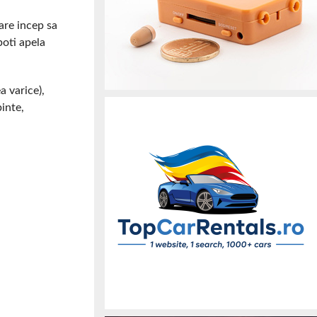
are incep sa
poti apela
a varice),
binte,