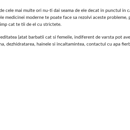
de cele mai multe ori nu-ti dai seama de ele decat in punctul in c
atele medicinei moderne te poate face sa rezolvi aceste probleme, 
mp cat te tii de el cu strictete.
reditatea (atat barbatii cat si femeile, indiferent de varsta pot ave
na, dezhidratarea, hainele si incaltamintea, contactul cu apa fier