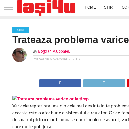
HOME
STIRI
CO
STIRI
Trateaza problema varicel
By
Bogdan Alupoaie
Posted on
November 2, 2016
Varicele reprezinta una din cele mai des intalnite probleme
aceasta este o afectiune a sistemului circulator. Orice fe
dusmanul picioarelor frumoase dar dincolo de aspect, vari
care nu te poti juca.