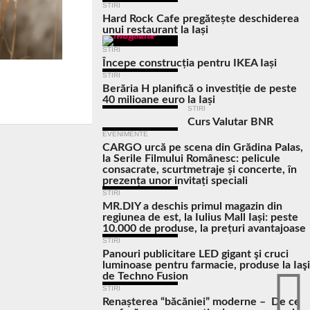
STIRI
Hard Rock Cafe pregătește deschiderea
unui restaurant la Iași
STIRI
Începe construcția pentru IKEA Iași
STIRI
Berăria H planifică o investiție de peste
40 milioane euro la Iași
STIRI
Curs Valutar BNR
EVENIMENTE
CARGO urcă pe scena din Grădina Palas,
la Serile Filmului Românesc: pelicule
consacrate, scurtmetraje și concerte, în
prezența unor invitați speciali
STIRI
MR.DIY a deschis primul magazin din
regiunea de est, la Iulius Mall Iași: peste
10.000 de produse, la prețuri avantajoase
STIRI
Panouri publicitare LED gigant şi cruci
luminoase pentru farmacie, produse la Iaşi
de Techno Fusion
STIRI
Renașterea “băcăniei” moderne – De ce