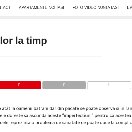
NTACT
APARTAMENTE NOI IASI
FOTO VIDEO NUNTA IASI
E
or la timp
COMMENTS
 atat la oamenii batrani dar din pacate se poate observa si in rand
meie doreste sa ascunda aceste “imperfectiuni” pentru ca acestea
cele reprezinta o problema de sanatate ce poate duce la complic