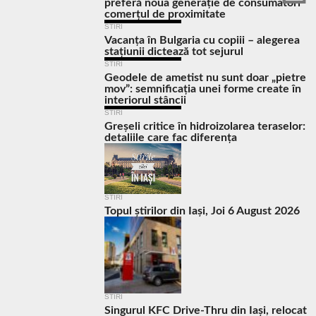
preferă noua generație de consumatori
comerțul de proximitate
STIRI
Vacanța în Bulgaria cu copiii – alegerea
stațiunii dictează tot sejurul
STIRI
Geodele de ametist nu sunt doar „pietre
mov”: semnificația unei forme create în
interiorul stâncii
STIRI
Greșeli critice în hidroizolarea teraselor:
detaliile care fac diferența
STIRI
Topul știrilor din Iași, Joi 6 August 2026
STIRI
Singurul KFC Drive-Thru din Iași, relocat