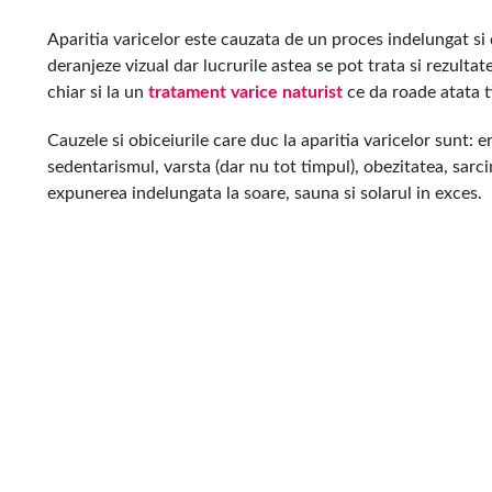
Aparitia varicelor este cauzata de un proces indelungat si 
deranjeze vizual dar lucrurile astea se pot trata si rezult
chiar si la un
tratament varice naturist
ce da roade atata ti
Cauzele si obiceiurile care duc la aparitia varicelor sunt: e
sedentarismul, varsta (dar nu tot timpul), obezitatea, sarci
expunerea indelungata la soare, sauna si solarul in exces.