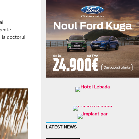
ai
rgente
 la doctorul
LATEST NEWS