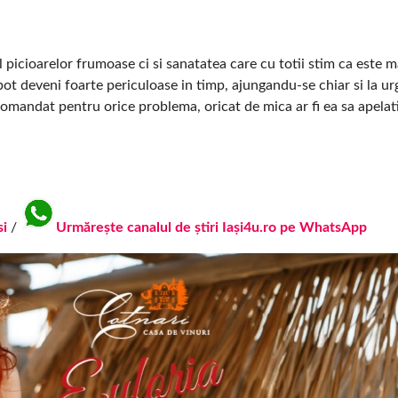
picioarelor frumoase ci si sanatatea care cu totii stim ca este m
ot deveni foarte periculoase in timp, ajungandu-se chiar si la u
comandat pentru orice problema, oricat de mica ar fi ea sa apelati
si
/
Urmărește canalul de știri Iași4u.ro pe WhatsApp