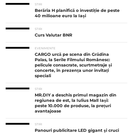
STIRI
Berăria H planifică o investiție de peste
40 milioane euro la Iași
STIRI
Curs Valutar BNR
EVENIMENTE
CARGO urcă pe scena din Grădina
Palas, la Serile Filmului Românesc:
pelicule consacrate, scurtmetraje și
concerte, în prezența unor invitați
speciali
STIRI
MR.DIY a deschis primul magazin din
regiunea de est, la Iulius Mall Iași:
peste 10.000 de produse, la prețuri
avantajoase
STIRI
Panouri publicitare LED gigant şi cruci