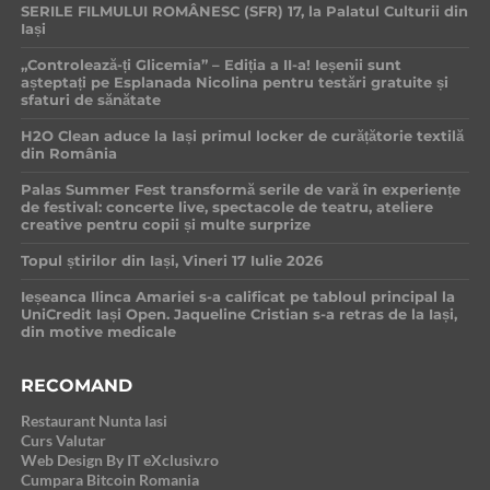
SERILE FILMULUI ROMÂNESC (SFR) 17, la Palatul Culturii din
Iași
„Controlează-ți Glicemia” – Ediția a II-a! Ieșenii sunt
așteptați pe Esplanada Nicolina pentru testări gratuite și
sfaturi de sănătate
H2O Clean aduce la Iași primul locker de curățătorie textilă
din România
Palas Summer Fest transformă serile de vară în experiențe
de festival: concerte live, spectacole de teatru, ateliere
creative pentru copii și multe surprize
Topul știrilor din Iași, Vineri 17 Iulie 2026
Ieșeanca Ilinca Amariei s-a calificat pe tabloul principal la
UniCredit Iași Open. Jaqueline Cristian s-a retras de la Iași,
din motive medicale
RECOMAND
Restaurant Nunta Iasi
Curs Valutar
Web Design By IT eXclusiv.ro
Cumpara Bitcoin Romania