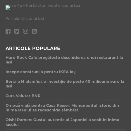
Portalul Orasului Iasi
ARTICOLE POPULARE
Hard Rock Cafe pregătește deschiderea unui restaurant la
Iași
Începe construcția pentru IKEA Iași
Berăria H planifică o investiție de peste 40 milioane euro la
Iași
Curs Valutar BNR
O nouă viață pentru Casa Kieser: Monumentul istoric din
inima Iașului se redeschide sâmbătă
Oishi Ramen: Gustul autentic al Japoniei a sosit în inima
Iașului