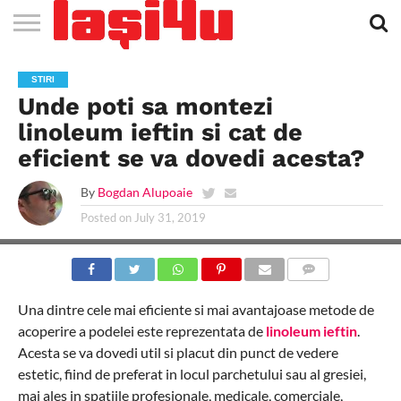
EVENIMENTE
STIRI
APARTAMENTE
STIRI
JOBS
FILME
CLUBURI /
BARURI /
SALI DE
SALOANE DE
AGENTII
RESTAURANTE
PIZZA
PISCINA
FLORARII
RADIO
SPALATORII
TRACTARI
TAXI
CINEMA
TEATRU
HOTELURI
TEREN
TEREN
FARMACII
COFFEE-
FIRME DE
RENT
STIRI
NOI IASI
IASI
IN
LA
DISCOTECI
CAFENELE
FORTA
INFRUMUSETARE
DE
IN IASI
IN
IN IASI
LIVE
AUTO
AUTO
IN
/
SPORTIV
TENIS
NON
TO-GO
PUBLICITATE
A
Unde poti sa montezi
IASI
CINEMA
SI
TURISM
IASI
IN IASI
IASI
PENSIUNI
IASI
STOP
CAR
FITNESS
IASI
linoleum ieftin si cat de
eficient se va dovedi acesta?
By
Bogdan Alupoaie
Posted on
July 31, 2019
COMMENTS
Una dintre cele mai eficiente si mai avantajoase metode de
acoperire a podelei este reprezentata de
linoleum ieftin
.
Acesta se va dovedi util si placut din punct de vedere
estetic, fiind de preferat in locul parchetului sau al gresiei,
mai ales in spatiile profesionale, medicale, comerciale,