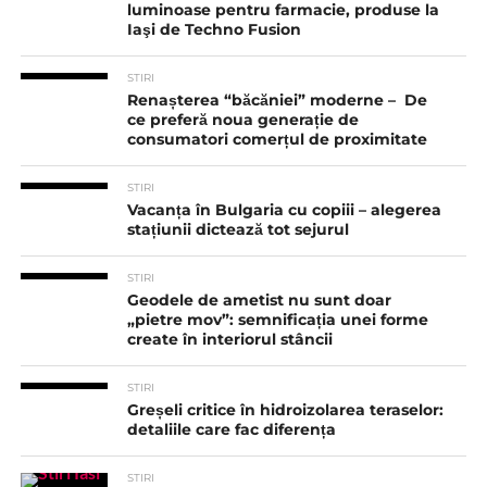
luminoase pentru farmacie, produse la
Iaşi de Techno Fusion
STIRI
Renașterea “băcăniei” moderne – De
ce preferă noua generație de
consumatori comerțul de proximitate
STIRI
Vacanța în Bulgaria cu copiii – alegerea
stațiunii dictează tot sejurul
STIRI
Geodele de ametist nu sunt doar
„pietre mov”: semnificația unei forme
create în interiorul stâncii
STIRI
Greșeli critice în hidroizolarea teraselor:
detaliile care fac diferența
STIRI