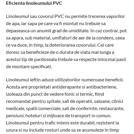
Eficienta linoleumului PVC
Linoleumul sau covorul PVC nu permite trecerea vaporilor
de apa, iar sapa pe care va fi montat nu trebuie sa
depaseasca un anumit grad de umiditate. In caz contrar, pot
sa apara, sub material, umflaturi de aer de la condens, ceea
ce va duce, in timp, la deteriorarea covorului. Cei care
doresc sa beneficieze de o durata de viata mai lunga a
acestui tip de pardoseala trebuie sa respecte intocmai pasii
de montare specificati.
Linoleumul ieftin aduce utilizatorilor numeroase beneficii.
Acesta are proprietati antiderapante si antibacteriene,
izoleaza din punct de vedere fonic si termic, fiind
recomandat pentru spitale, sali de operatii, saloane, clinici
medicale, spatii comerciale, sali de conferinte, restaurante,
pensiuni, hoteluri si mijloace de transport in comun.
Linoleumul pentru trafic intens este durabil, rezistent la
uzura si nu include rosturi unde sa se acumuleze in timp