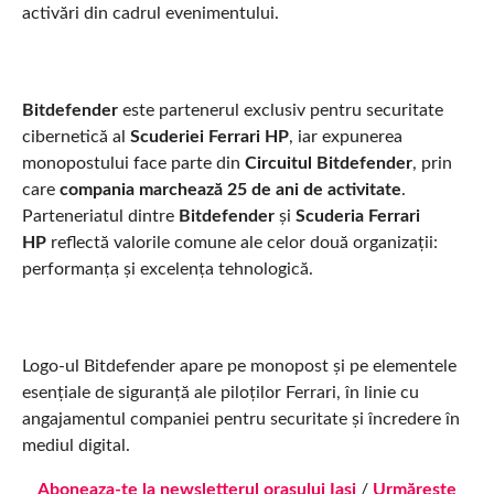
activări din cadrul evenimentului.
Bitdefender
este partenerul exclusiv pentru securitate
cibernetică al
Scuderiei Ferrari HP
, iar expunerea
monopostului face parte din
Circuitul Bitdefender
, prin
care
compania marchează 25 de ani de activitate
.
Parteneriatul dintre
Bitdefender
și
Scuderia Ferrari
HP
reflectă valorile comune ale celor două organizații:
performanța și excelența tehnologică.
Logo-ul Bitdefender apare pe monopost și pe elementele
esențiale de siguranță ale piloților Ferrari, în linie cu
angajamentul companiei pentru securitate și încredere în
mediul digital.
Aboneaza-te la newsletterul orasului Iasi
/
Urmărește