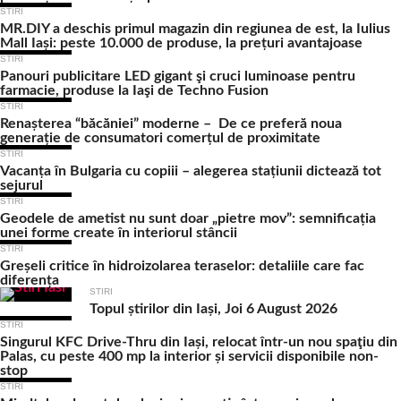
STIRI
MR.DIY a deschis primul magazin din regiunea de est, la Iulius
Mall Iași: peste 10.000 de produse, la prețuri avantajoase
STIRI
Panouri publicitare LED gigant şi cruci luminoase pentru
farmacie, produse la Iaşi de Techno Fusion
STIRI
Renașterea “băcăniei” moderne – De ce preferă noua
generație de consumatori comerțul de proximitate
STIRI
Vacanța în Bulgaria cu copiii – alegerea stațiunii dictează tot
sejurul
STIRI
Geodele de ametist nu sunt doar „pietre mov”: semnificația
unei forme create în interiorul stâncii
STIRI
Greșeli critice în hidroizolarea teraselor: detaliile care fac
diferența
STIRI
Topul știrilor din Iași, Joi 6 August 2026
STIRI
Singurul KFC Drive-Thru din Iași, relocat într-un nou spaţiu din
Palas, cu peste 400 mp la interior și servicii disponibile non-
stop
STIRI