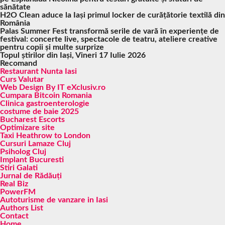
sănătate
H2O Clean aduce la Iași primul locker de curățătorie textilă din
România
Palas Summer Fest transformă serile de vară în experiențe de
festival: concerte live, spectacole de teatru, ateliere creative
pentru copii și multe surprize
Topul știrilor din Iași, Vineri 17 Iulie 2026
Recomand
Restaurant Nunta Iasi
Curs Valutar
Web Design By IT eXclusiv.ro
Cumpara Bitcoin Romania
Clinica gastroenterologie
costume de baie 2025
Bucharest Escorts
Optimizare site
Taxi Heathrow to London
Cursuri Lamaze Cluj
Psiholog Cluj
Implant Bucuresti
Stiri Galati
Jurnal de Rădăuți
Real Biz
PowerFM
Autoturisme de vanzare in Iasi
Authors List
Contact
Home