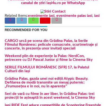
canalul de știri Iași4u.ro pe WhatsApp
Related Items:
evenimente iasi
,
evenimente palas iasi
,
iasi
RECOMMENDED FOR YOU
CARGO urcă pe scena din Grădina Palas, la Serile
Filmului Românesc: pelicule consacrate, scurtmetraje și
concerte, în prezența unor invitați speciali
Weekend plin de experiențe la Palas: NerdCon,
petrecere cu DJ Pascal Junior și filme la Cinema Sky
SERILE FILMULUI ROMÂNESC (SFR) 17, la Palatul
Culturii din Iași
Grădina Palas, gazda unei noi ediții Atypic Beauty.
Defilarea de modă transmite un mesaj puternic:
„Frumusețea e în noi, nu în aparențe”
Seri de vară cu filme în aer liber, în Grădina Palas: trei
proiecții te așteaptă în acest weekend, la Cinema Sky
Iași RIDE Fest aduce competițiile de Scootering Freestyle