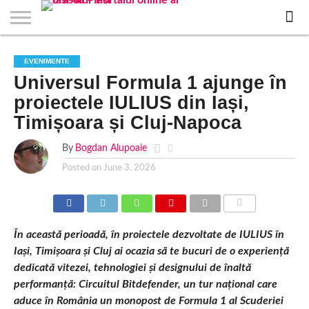
EVENIMENTE
STIRI
APARTAMENTE
STIRI
JOBS
FILME
CLUBURI /
BARURI /
SALI DE
SALOANE DE
AGENTII
RESTAURANTE
PIZZA
PISCINA
FLORARII
RADIO
SPALATORII
TRACTARI
TAXI
CINEMA
TEATRU
HOTELURI
TEREN
TEREN
FARMACII
COFFEE-
FIRME DE
RENT
EVENIMENTE
NOI IASI
IASI
IN
LA
DISCOTECI
CAFENELE
FORTA
INFRUMUSETARE
DE
IN IASI
IN
IN IASI
LIVE
AUTO
AUTO
IN
/
SPORTIV
TENIS
NON
TO-GO
PUBLICITATE
A
Universul Formula 1 ajunge în
IASI
CINEMA
SI
TURISM
IASI
IN
IASI
PENSIUNI
IASI
STOP
CAR
FITNESS
IASI
IASI
proiectele IULIUS din Iași,
Timișoara și Cluj-Napoca
By
Bogdan Alupoaie
Posted on
June 3, 2026
COMMENTS
În această perioadă, în proiectele dezvoltate de IULIUS în
Iași, Timișoara și Cluj ai ocazia să te bucuri de o experiență
dedicată vitezei, tehnologiei și designului de înaltă
performanță: Circuitul Bitdefender, un tur național care
aduce în România un monopost de Formula 1 al Scuderiei