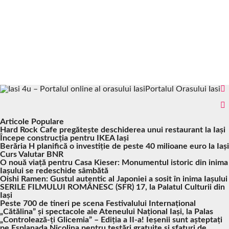
Portalul Orasului Iasi
Articole Populare
Hard Rock Cafe pregătește deschiderea unui restaurant la Iași
Începe construcția pentru IKEA Iași
Berăria H planifică o investiție de peste 40 milioane euro la Iași
Curs Valutar BNR
O nouă viață pentru Casa Kieser: Monumentul istoric din inima
Iașului se redeschide sâmbătă
Oishi Ramen: Gustul autentic al Japoniei a sosit în inima Iașului
SERILE FILMULUI ROMÂNESC (SFR) 17, la Palatul Culturii din
Iași
Peste 700 de tineri pe scena Festivalului Internațional
„Cătălina” și spectacole ale Ateneului Național Iași, la Palas
„Controlează-ți Glicemia” – Ediția a II-a! Ieșenii sunt așteptați
pe Esplanada Nicolina pentru testări gratuite și sfaturi de