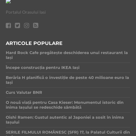
Portalul Orasului Iasi
ARTICOLE POPULARE
Hard Rock Cafe pregătește deschiderea unui restaurant la
Iași
Începe construcția pentru IKEA Iași
Berăria H planifică o investiție de peste 40 milioane euro la
Iași
Curs Valutar BNR
O nouă viață pentru Casa Kieser: Monumentul istoric din
inima Iașului se redeschide sâmbătă
Oishi Ramen: Gustul autentic al Japoniei a sosit în inima
Iașului
SERILE FILMULUI ROMÂNESC (SFR) 17, la Palatul Culturii din