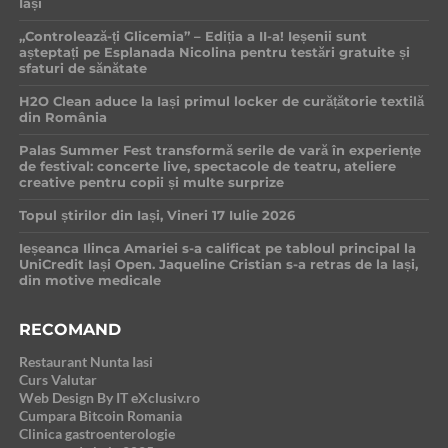
Iași
„Controlează-ți Glicemia” – Ediția a II-a! Ieșenii sunt
așteptați pe Esplanada Nicolina pentru testări gratuite și
sfaturi de sănătate
H2O Clean aduce la Iași primul locker de curățătorie textilă
din România
Palas Summer Fest transformă serile de vară în experiențe
de festival: concerte live, spectacole de teatru, ateliere
creative pentru copii și multe surprize
Topul știrilor din Iași, Vineri 17 Iulie 2026
Ieșeanca Ilinca Amariei s-a calificat pe tabloul principal la
UniCredit Iași Open. Jaqueline Cristian s-a retras de la Iași,
din motive medicale
RECOMAND
Restaurant Nunta Iasi
Curs Valutar
Web Design By IT eXclusiv.ro
Cumpara Bitcoin Romania
Clinica gastroenterologie