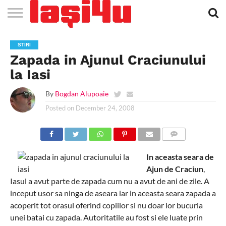
EVENIMENTE
STIRI
APARTAMENTE
STIRI
JOBS
FILME
CLUBURI /
BARURI /
SALI DE
SALOANE DE
AGENTII
RESTAURANTE
PIZZA
PISCINA
FLORARII
RADIO
SPALATORII
TRACTARI
TAXI
CINEMA
TEATRU
HOTELURI
TEREN
TEREN
FARMACII
COFFEE-
FIRME DE
RENT
STIRI
NOI IASI
IASI
IN
LA
DISCOTECI
CAFENELE
FORTA
INFRUMUSETARE
DE
IN IASI
IN
IN IASI
LIVE
AUTO
AUTO
IN
/
SPORTIV
TENIS
NON
TO-GO
PUBLICITATE
A
Zapada in Ajunul Craciunului
IASI
CINEMA
SI
TURISM
IASI
IN IASI
IASI
PENSIUNI
IASI
STOP
CAR
FITNESS
IASI
la Iasi
By
Bogdan Alupoaie
Posted on
December 24, 2008
COMMENTS
In aceasta seara de
Ajun de Craciun
,
Iasul a avut parte de zapada cum nu a avut de ani de zile. A
inceput usor sa ninga de aseara iar in aceasta seara zapada a
acoperit tot orasul oferind copiilor si nu doar lor bucuria
unei batai cu zapada. Autoritatile au fost si ele luate prin