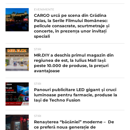
EVENIMENTE
CARGO urcă pe scena din Grădina
Palas, la Serile Filmului Românesc:
pelicule consacrate, scurtmetraje și
concerte, în prezența unor invitați
speciali
STIRI
MR.DIY a deschis primul magazin din
regiunea de est, la Iulius Mall Iași:
peste 10.000 de produse, la prețuri
avantajoase
STIRI
Panouri publicitare LED gigant şi cruci
luminoase pentru farmacie, produse la
Iaşi de Techno Fusion
STIRI
Renașterea “băcăniei” moderne – De
ce preferă noua generație de