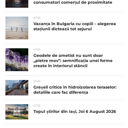
consumatori comerțul de proximitate
STIRI
Vacanța în Bulgaria cu copiii – alegerea
stațiunii dictează tot sejurul
STIRI
Geodele de ametist nu sunt doar
„pietre mov”: semnificația unei forme
create în interiorul stâncii
STIRI
Greșeli critice în hidroizolarea teraselor:
detaliile care fac diferența
STIRI
Topul știrilor din Iași, Joi 6 August 2026